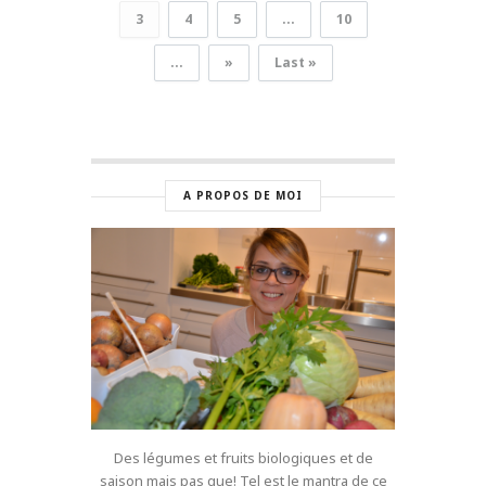
3
4
5
...
10
...
»
Last »
A PROPOS DE MOI
Des légumes et fruits biologiques et de
saison mais pas que! Tel est le mantra de ce