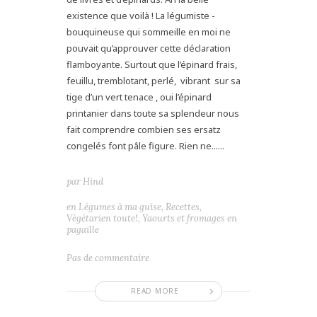
existence que voilà ! La légumiste -
bouquineuse qui sommeille en moi ne
pouvait qu’approuver cette déclaration
flamboyante. Surtout que l’épinard frais,
feuillu, tremblotant, perlé, vibrant sur sa
tige d’un vert tenace , oui l’épinard
printanier dans toute sa splendeur nous
fait comprendre combien ses ersatz
congelés font pâle figure. Rien ne......
par
Hind
en
Légumes à ma guise
,
Recettes
,
Végétarien toute!
,
Yaourts et fromages en
pagaille
Pas de commentaire
READ MORE