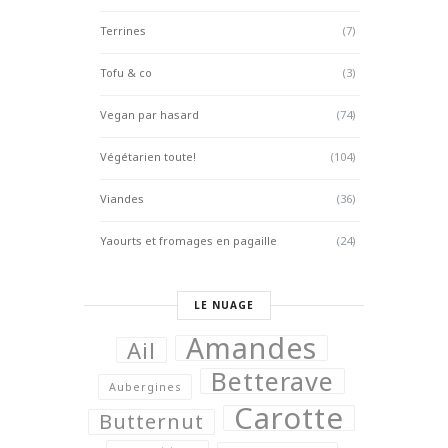
Terrines
(7)
Tofu & co
(3)
Vegan par hasard
(74)
Végétarien toute!
(104)
Viandes
(36)
Yaourts et fromages en pagaille
(24)
LE NUAGE
Amandes
Ail
Betterave
Aubergines
Carotte
Butternut