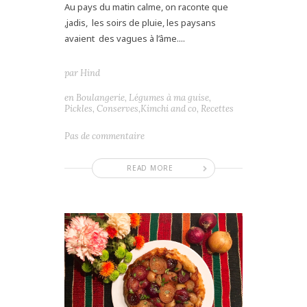
Au pays du matin calme, on raconte que
,jadis, les soirs de pluie, les paysans
avaient des vagues à l’âme....
par
Hind
en
Boulangerie
,
Légumes à ma guise
,
Pickles, Conserves,Kimchi and co
,
Recettes
Pas de commentaire
READ MORE