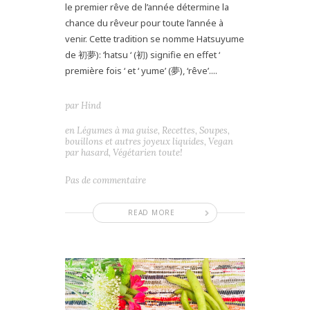
le premier rêve de l’année détermine la
chance du rêveur pour toute l’année à
venir. Cette tradition se nomme Hatsuyume
de 初夢): ‘hatsu ‘ (初) signifie en effet ‘
première fois ‘ et ‘ yume’ (夢), ‘rêve’....
par
Hind
en
Légumes à ma guise
,
Recettes
,
Soupes,
bouillons et autres joyeux liquides
,
Vegan
par hasard
,
Végétarien toute!
Pas de commentaire
READ MORE