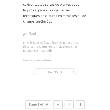
cultiver toutes sortes de plantes et de
légumes grâce aux ingénieuses
techniques de cultures en terrasses ou de
champs surélevés....
par
Hind
en
Céréales et Riz
,
Légumes à ma guise
,
Recettes
,
Végétarien toute!
,
Yaourts et
fromages en pagaille
Pas de commentaire
READ MORE
Page 3 of 16
«
1
2