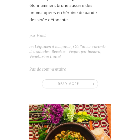
étonnamment brune susurre des
onomatopées en héroïne de bande
dessinée détonante....
par
Hind
en
Légumes à ma guise
,
Où l'on se raconte
des salades
,
Recettes
,
Vegan par hasard
,
Végétarien toute!
Pas de commentaire
READ MORE