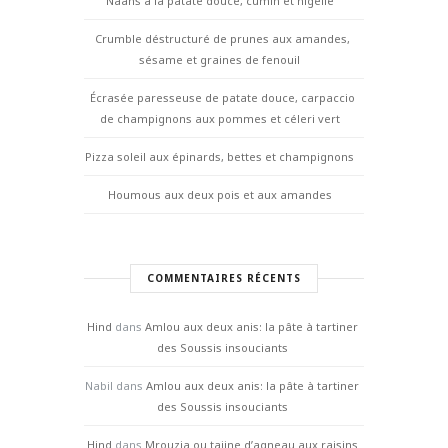
Naans à la patate douce, cumin et nigelle
Crumble déstructuré de prunes aux amandes,
sésame et graines de fenouil
Écrasée paresseuse de patate douce, carpaccio
de champignons aux pommes et céleri vert
Pizza soleil aux épinards, bettes et champignons
Houmous aux deux pois et aux amandes
COMMENTAIRES RÉCENTS
Hind
dans
Amlou aux deux anis: la pâte à tartiner
des Soussis insouciants
Nabil
dans
Amlou aux deux anis: la pâte à tartiner
des Soussis insouciants
Hind
dans
Mrouzia ou tajine d’agneau aux raisins