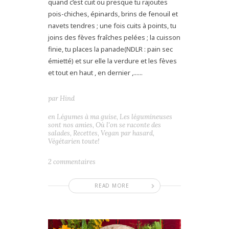
quand c’est cuit ou presque tu rajoutes
pois-chiches, épinards, brins de fenouil et
navets tendres ; une fois cuits à points, tu
joins des fèves fraîches pelées ; la cuisson
finie, tu places la panade(NDLR : pain sec
émietté) et sur elle la verdure et les fèves
et tout en haut , en dernier ,......
par
Hind
en
Légumes à ma guise
,
Les légumineuses
sont nos amies
,
Où l'on se raconte des
salades
,
Recettes
,
Vegan par hasard
,
Végétarien toute!
2 commentaires
READ MORE