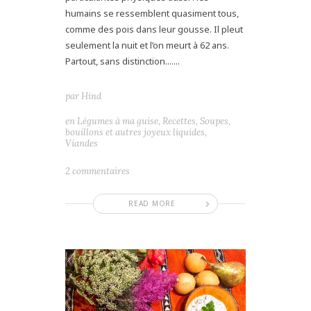
humains se ressemblent quasiment tous,
comme des pois dans leur gousse. Il pleut
seulement la nuit et l’on meurt à 62 ans.
Partout, sans distinction.......
par
Hind
en
Légumes à ma guise
,
Recettes
,
Soupes,
bouillons et autres joyeux liquides
,
Viandes
2 commentaires
READ MORE