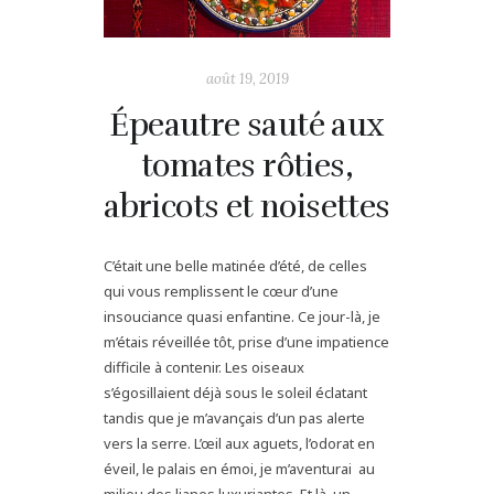
août 19, 2019
Épeautre sauté aux
tomates rôties,
abricots et noisettes
C’était une belle matinée d’été, de celles
qui vous remplissent le cœur d’une
insouciance quasi enfantine. Ce jour-là, je
m’étais réveillée tôt, prise d’une impatience
difficile à contenir. Les oiseaux
s’égosillaient déjà sous le soleil éclatant
tandis que je m’avançais d’un pas alerte
vers la serre. L’œil aux aguets, l’odorat en
éveil, le palais en émoi, je m’aventurai au
milieu des lianes luxuriantes. Et là, un