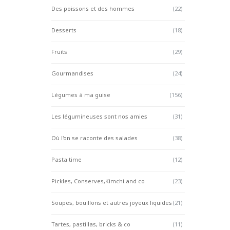
Des poissons et des hommes
(22)
Desserts
(18)
Fruits
(29)
Gourmandises
(24)
Légumes à ma guise
(156)
Les légumineuses sont nos amies
(31)
Où l'on se raconte des salades
(38)
Pasta time
(12)
Pickles, Conserves,Kimchi and co
(23)
Soupes, bouillons et autres joyeux liquides
(21)
Tartes, pastillas, bricks & co
(11)