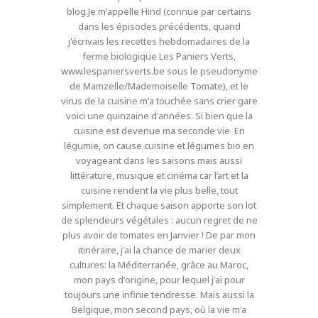
blog.Je m'appelle Hind (connue par certains
dans les épisodes précédents, quand
j'écrivais les recettes hebdomadaires de la
ferme biologique Les Paniers Verts,
www.lespaniersverts.be sous le pseudonyme
de Mamzelle/Mademoiselle Tomate), et le
virus de la cuisine m'a touchée sans crier gare
voici une quinzaine d'années. Si bien que la
cuisine est devenue ma seconde vie. En
légumie, on cause cuisine et légumes bio en
voyageant dans les saisons mais aussi
littérature, musique et cinéma car l’art et la
cuisine rendent la vie plus belle, tout
simplement. Et chaque saison apporte son lot
de splendeurs végétales : aucun regret de ne
plus avoir de tomates en Janvier ! De par mon
itinéraire, j'ai la chance de marier deux
cultures: la Méditerranée, grâce au Maroc,
mon pays d'origine, pour lequel j'ai pour
toujours une infinie tendresse. Mais aussi la
Belgique, mon second pays, où la vie m'a