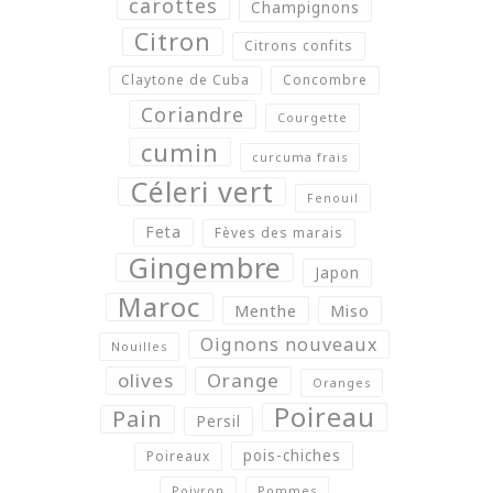
carottes
Champignons
Citron
Citrons confits
Claytone de Cuba
Concombre
Coriandre
Courgette
cumin
curcuma frais
Céleri vert
Fenouil
Feta
Fèves des marais
Gingembre
Japon
Maroc
Menthe
Miso
Oignons nouveaux
Nouilles
olives
Orange
Oranges
Poireau
Pain
Persil
pois-chiches
Poireaux
Poivron
Pommes