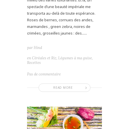
spectacle d’une beauté impériale me
transporta au-delà de toute espérance.
Roses de bernes, cornues des andes,
marmandes , green zebra, noires de
crimées, groseilles jaunes : des......
par
Hind
en
Céréales et Riz
,
Légumes à ma guise
,
Recettes
Pas de commentaire
READ MORE