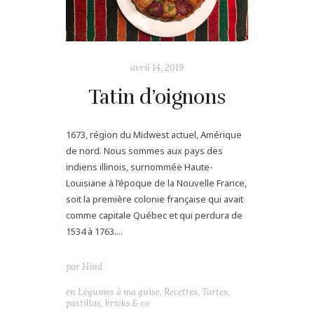
avril 14, 2019
Tatin d’oignons
1673, région du Midwest actuel, Amérique
de nord. Nous sommes aux pays des
indiens illinois, surnommée Haute-
Louisiane à l’époque de la Nouvelle France,
soit la première colonie française qui avait
comme capitale Québec et qui perdura de
1534 à 1763....
par
Hind
en
Légumes à ma guise
,
Recettes
,
Tartes,
pastillas, bricks & co