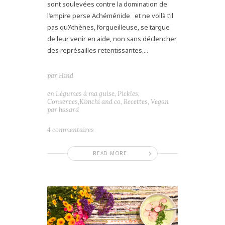
sont soulevées contre la domination de
l’empire perse Achéménide et ne voilà t’il
pas qu’Athènes, l’orgueilleuse, se targue
de leur venir en aide, non sans déclencher
des représailles retentissantes....
par
Hind
en
Légumes à ma guise
,
Pickles,
Conserves,Kimchi and co
,
Recettes
,
Vegan
par hasard
4 commentaires
READ MORE