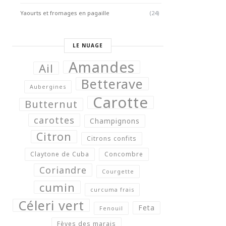
Yaourts et fromages en pagaille
(24)
LE NUAGE
Amandes
Ail
Betterave
Aubergines
Carotte
Butternut
carottes
Champignons
Citron
Citrons confits
Claytone de Cuba
Concombre
Coriandre
Courgette
cumin
curcuma frais
Céleri vert
Feta
Fenouil
Fèves des marais