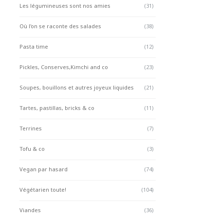
Les légumineuses sont nos amies
(31)
Où l'on se raconte des salades
(38)
Pasta time
(12)
Pickles, Conserves,Kimchi and co
(23)
Soupes, bouillons et autres joyeux liquides
(21)
Tartes, pastillas, bricks & co
(11)
Terrines
(7)
Tofu & co
(3)
Vegan par hasard
(74)
Végétarien toute!
(104)
Viandes
(36)