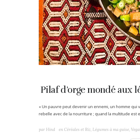
Pilaf d’orge mondé aux l
« Un pauvre peut devenir un ennemi, un homme qui vit
rebelle avec de la nourriture ; quand la multitude est en
par
Hind
en
Céréales et Riz
,
Légumes à ma guise
,
Vega