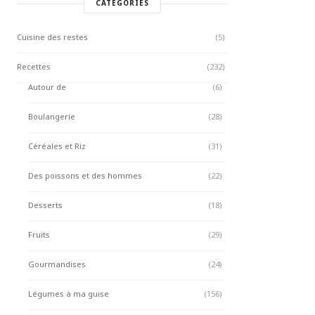
CATÉGORIES
Cuisine des restes
(5)
Recettes
(232)
Autour de
(6)
Boulangerie
(28)
Céréales et Riz
(31)
Des poissons et des hommes
(22)
Desserts
(18)
Fruits
(29)
Gourmandises
(24)
Légumes à ma guise
(156)