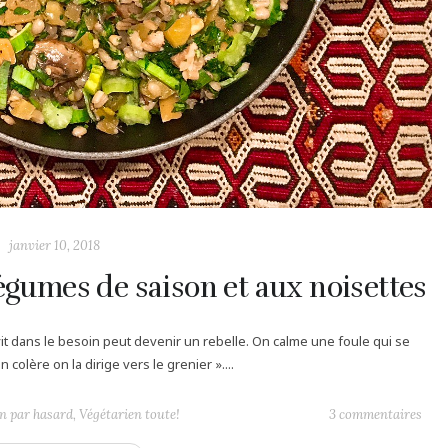
janvier 10, 2018
égumes de saison et aux noisettes
 dans le besoin peut devenir un rebelle. On calme une foule qui se
 colère on la dirige vers le grenier »....
n par hasard
,
Végétarien toute!
3 commentaires