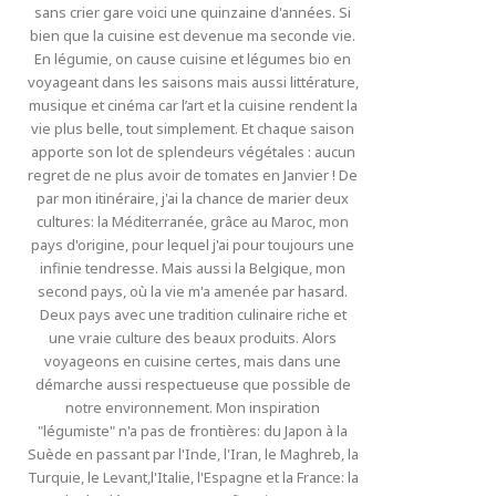
sans crier gare voici une quinzaine d'années. Si
bien que la cuisine est devenue ma seconde vie.
En légumie, on cause cuisine et légumes bio en
voyageant dans les saisons mais aussi littérature,
musique et cinéma car l’art et la cuisine rendent la
vie plus belle, tout simplement. Et chaque saison
apporte son lot de splendeurs végétales : aucun
regret de ne plus avoir de tomates en Janvier ! De
par mon itinéraire, j'ai la chance de marier deux
cultures: la Méditerranée, grâce au Maroc, mon
pays d'origine, pour lequel j'ai pour toujours une
infinie tendresse. Mais aussi la Belgique, mon
second pays, où la vie m'a amenée par hasard.
Deux pays avec une tradition culinaire riche et
une vraie culture des beaux produits. Alors
voyageons en cuisine certes, mais dans une
démarche aussi respectueuse que possible de
notre environnement. Mon inspiration
"légumiste" n'a pas de frontières: du Japon à la
Suède en passant par l'Inde, l'Iran, le Maghreb, la
Turquie, le Levant,l'Italie, l'Espagne et la France: la