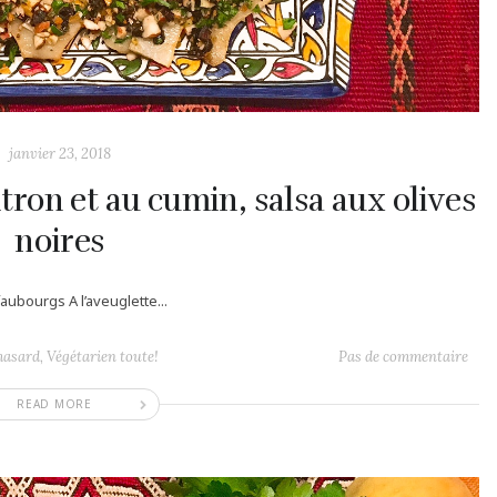
janvier 23, 2018
tron et au cumin, salsa aux olives
noires
faubourgs A l’aveuglette...
hasard
,
Végétarien toute!
Pas de commentaire
READ MORE