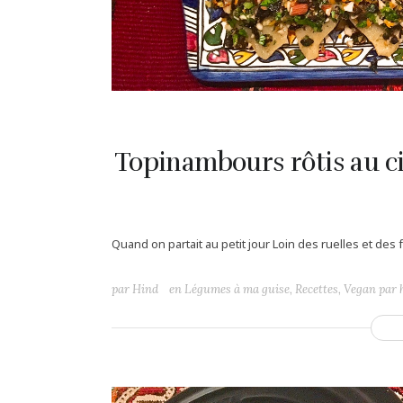
Topinambours rôtis au ci
Quand on partait au petit jour Loin des ruelles et des 
par
Hind
en
Légumes à ma guise
,
Recettes
,
Vegan par 