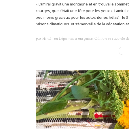
« L’amiral gravit une montagne et en trouva le sommet
courges, que c’était une fête pour les yeux ». L’amira
peu moins gracieux pour les autochtones hélas) , le 
raisons climatiques et s’émerveille de la végétation et 
par
Hind
en
Légumes à ma guise
,
Où l'on se raconte d