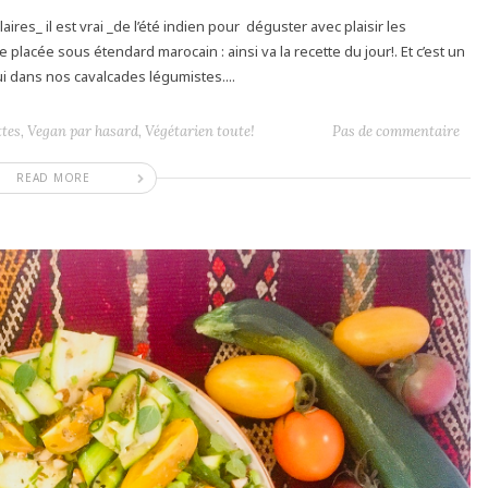
aires_ il est vrai _de l’été indien pour déguster avec plaisir les
lacée sous étendard marocain : ainsi va la recette du jour!. Et c’est un
i dans nos cavalcades légumistes....
ttes
,
Vegan par hasard
,
Végétarien toute!
Pas de commentaire
READ MORE