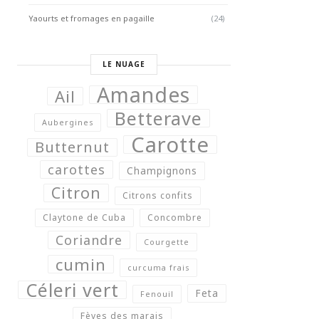
Yaourts et fromages en pagaille
(24)
LE NUAGE
Amandes
Ail
Betterave
Aubergines
Carotte
Butternut
carottes
Champignons
Citron
Citrons confits
Claytone de Cuba
Concombre
Coriandre
Courgette
cumin
curcuma frais
Céleri vert
Feta
Fenouil
Fèves des marais