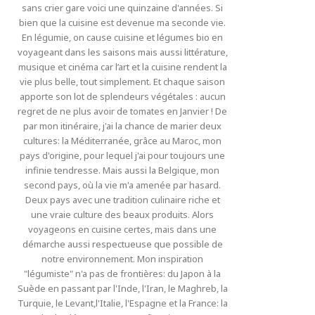
sans crier gare voici une quinzaine d'années. Si
bien que la cuisine est devenue ma seconde vie.
En légumie, on cause cuisine et légumes bio en
voyageant dans les saisons mais aussi littérature,
musique et cinéma car l’art et la cuisine rendent la
vie plus belle, tout simplement. Et chaque saison
apporte son lot de splendeurs végétales : aucun
regret de ne plus avoir de tomates en Janvier ! De
par mon itinéraire, j'ai la chance de marier deux
cultures: la Méditerranée, grâce au Maroc, mon
pays d'origine, pour lequel j'ai pour toujours une
infinie tendresse. Mais aussi la Belgique, mon
second pays, où la vie m'a amenée par hasard.
Deux pays avec une tradition culinaire riche et
une vraie culture des beaux produits. Alors
voyageons en cuisine certes, mais dans une
démarche aussi respectueuse que possible de
notre environnement. Mon inspiration
"légumiste" n'a pas de frontières: du Japon à la
Suède en passant par l'Inde, l'Iran, le Maghreb, la
Turquie, le Levant,l'Italie, l'Espagne et la France: la