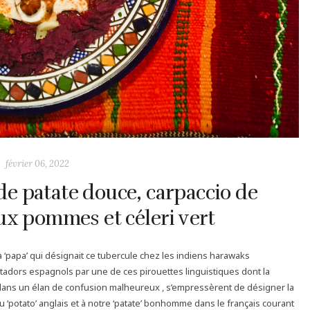
février 06, 2022
de patate douce, carpaccio de
x pommes et céleri vert
a ‘papa’ qui désignait ce tubercule chez les indiens harawaks
stadors espagnols par une de ces pirouettes linguistiques dont la
 dans un élan de confusion malheureux , s’empressèrent de désigner la
‘potato’ anglais et à notre ‘patate’ bonhomme dans le français courant