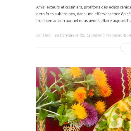
Amis lecteurs et cuisiniers, profitons des éclats canicul
dernières aubergines, dans une effervescence épicée p
fruit bien ancien auquel nous avons affaire aujourd’hu
par
Hind
en
Céréales et Riz
,
Légumes à ma guise
,
Rece