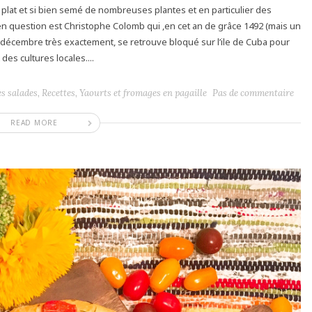
 plat et si bien semé de nombreuses plantes et en particulier des
l en question est Christophe Colomb qui ,en cet an de grâce 1492 (mais un
3 décembre très exactement, se retrouve bloqué sur l’ile de Cuba pour
des cultures locales....
es salades
,
Recettes
,
Yaourts et fromages en pagaille
Pas de commentaire
READ MORE