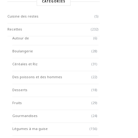
CATÉGORIES
Cuisine des restes
(5)
Recettes
(232)
Autour de
(6)
Boulangerie
(28)
Céréales et Riz
(31)
Des poissons et des hommes
(22)
Desserts
(18)
Fruits
(29)
Gourmandises
(24)
Légumes à ma guise
(156)