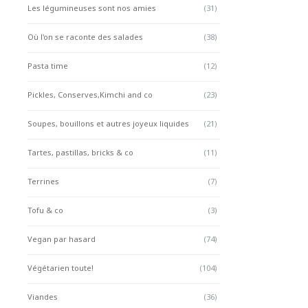
Les légumineuses sont nos amies
(31)
Où l'on se raconte des salades
(38)
Pasta time
(12)
Pickles, Conserves,Kimchi and co
(23)
Soupes, bouillons et autres joyeux liquides
(21)
Tartes, pastillas, bricks & co
(11)
Terrines
(7)
Tofu & co
(3)
Vegan par hasard
(74)
Végétarien toute!
(104)
Viandes
(36)