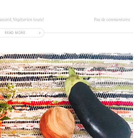
hasard
,
Végétarien toute!
Pas de commentaire
READ MORE