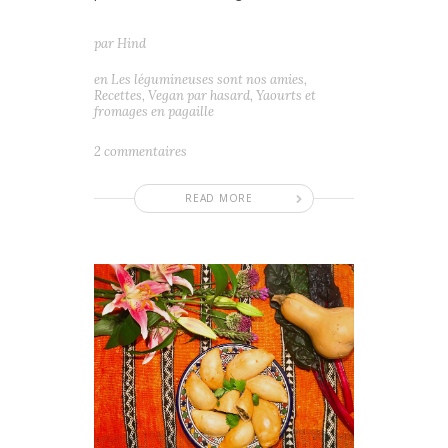
par
Hind
en
Les légumineuses sont nos amies
,
Recettes
,
Vegan par hasard
,
Yaourts et
fromages en pagaille
2 commentaires
READ MORE