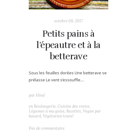
octobre 08, 2017
Petits pains à
l’épeautre et à la
betterave
Sous les feuilles dorées Une betterave se
prélasse Le vent s’essouffle....
par
Hind
en
Boulangerie
,
Cuisine des restes
,
Légumes à ma guise
,
Recettes
,
Vegan par
hasard
,
Végétarien toute!
Pas de commentaire