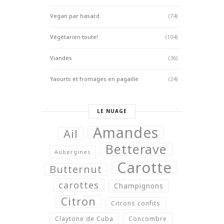
Vegan par hasard
(74)
Végétarien toute!
(104)
Viandes
(36)
Yaourts et fromages en pagaille
(24)
LE NUAGE
Amandes
Ail
Betterave
Aubergines
Carotte
Butternut
carottes
Champignons
Citron
Citrons confits
Claytone de Cuba
Concombre