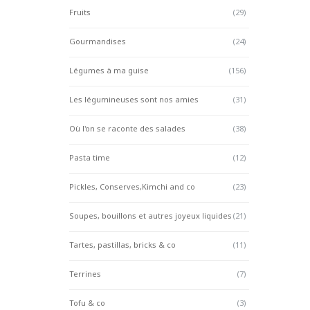
Fruits
(29)
Gourmandises
(24)
Légumes à ma guise
(156)
Les légumineuses sont nos amies
(31)
Où l'on se raconte des salades
(38)
Pasta time
(12)
Pickles, Conserves,Kimchi and co
(23)
Soupes, bouillons et autres joyeux liquides
(21)
Tartes, pastillas, bricks & co
(11)
Terrines
(7)
Tofu & co
(3)