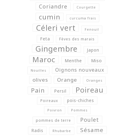
Coriandre
Courgette
cumin
curcuma frais
Céleri vert
Fenouil
Feta
Fèves des marais
Gingembre
Japon
Maroc
Menthe
Miso
Oignons nouveaux
Nouilles
olives
Orange
Oranges
Poireau
Pain
Persil
pois-chiches
Poireaux
Poivron
Pommes
Poulet
pommes de terre
Sésame
Radis
Rhubarbe