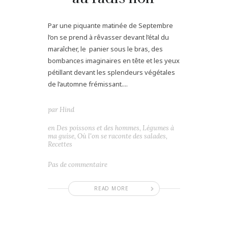
Par une piquante matinée de Septembre
l’on se prend à rêvasser devant l’étal du
maraîcher, le panier sous le bras, des
bombances imaginaires en tête et les yeux
pétillant devant les splendeurs végétales
de l’automne frémissant....
par
Hind
en
Des poissons et des hommes
,
Légumes à
ma guise
,
Où l'on se raconte des salades
,
Recettes
Pas de commentaire
READ MORE