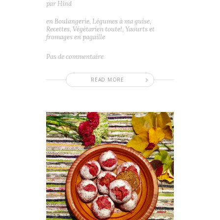
par
Hind
en
Boulangerie
,
Légumes à ma guise
,
Recettes
,
Végétarien toute!
,
Yaourts et
fromages en pagaille
Pas de commentaire
READ MORE