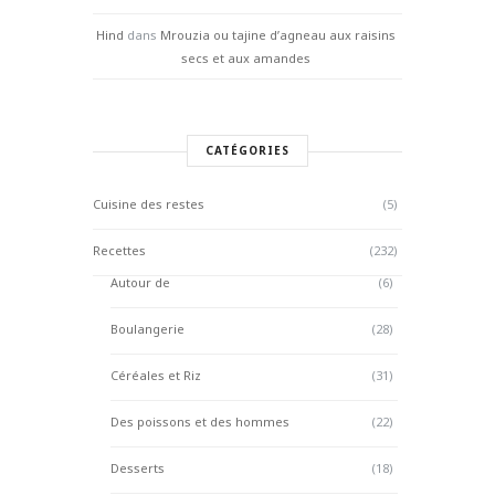
Hind
dans
Mrouzia ou tajine d’agneau aux raisins
secs et aux amandes
CATÉGORIES
Cuisine des restes
(5)
Recettes
(232)
Autour de
(6)
Boulangerie
(28)
Céréales et Riz
(31)
Des poissons et des hommes
(22)
Desserts
(18)