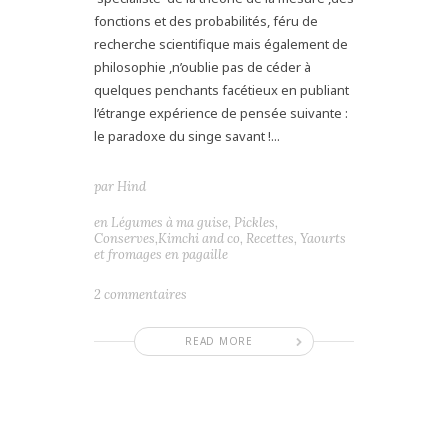
fonctions et des probabilités, féru de
recherche scientifique mais également de
philosophie ,n’oublie pas de céder à
quelques penchants facétieux en publiant
l’étrange expérience de pensée suivante :
le paradoxe du singe savant !...
par
Hind
en
Légumes à ma guise
,
Pickles,
Conserves,Kimchi and co
,
Recettes
,
Yaourts
et fromages en pagaille
2 commentaires
READ MORE