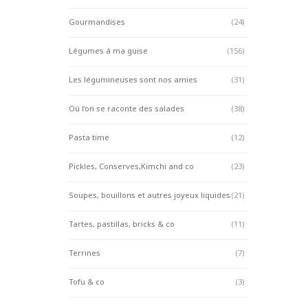
Gourmandises
(24)
Légumes à ma guise
(156)
Les légumineuses sont nos amies
(31)
Où l'on se raconte des salades
(38)
Pasta time
(12)
Pickles, Conserves,Kimchi and co
(23)
Soupes, bouillons et autres joyeux liquides
(21)
Tartes, pastillas, bricks & co
(11)
Terrines
(7)
Tofu & co
(3)