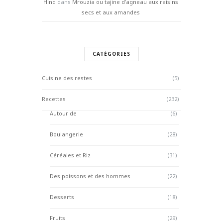
Hind
dans
Mrouzia ou tajine d’agneau aux raisins
secs et aux amandes
CATÉGORIES
Cuisine des restes
(5)
Recettes
(232)
Autour de
(6)
Boulangerie
(28)
Céréales et Riz
(31)
Des poissons et des hommes
(22)
Desserts
(18)
Fruits
(29)