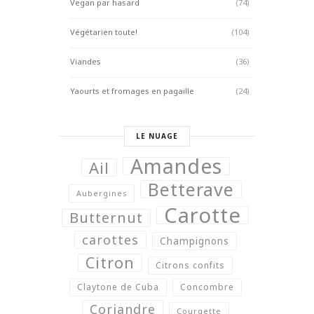
Vegan par hasard
(74)
Végétarien toute!
(104)
Viandes
(36)
Yaourts et fromages en pagaille
(24)
LE NUAGE
Amandes
Ail
Betterave
Aubergines
Carotte
Butternut
carottes
Champignons
Citron
Citrons confits
Claytone de Cuba
Concombre
Coriandre
Courgette