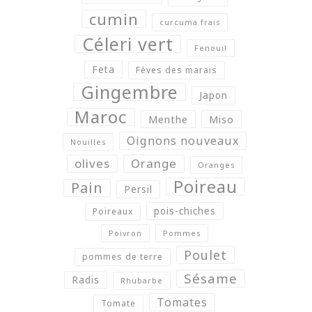
cumin
curcuma frais
Céleri vert
Fenouil
Feta
Fèves des marais
Gingembre
Japon
Maroc
Menthe
Miso
Oignons nouveaux
Nouilles
olives
Orange
Oranges
Poireau
Pain
Persil
pois-chiches
Poireaux
Poivron
Pommes
Poulet
pommes de terre
Sésame
Radis
Rhubarbe
Tomates
Tomate