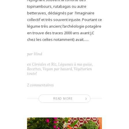
topinambours, rutabagas ou autre
betteraves, dédaignés par l’imaginaire
collectif et très souvent injuste. Pourtant ce
légume très ancien( l’archéologie potagère
en trouve des traces 2000 ans avant J.C
chez les celtes notamment) avait......
par
Hind
en
Céréales et Riz
,
Légumes à ma guise
,
Recettes
,
Vegan par hasard
,
Végétarien
toute!
2 commentaires
READ MORE