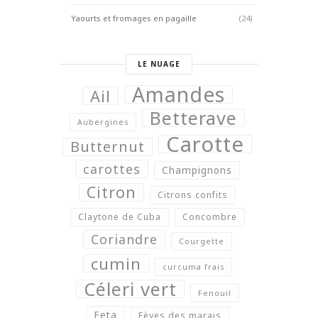
Yaourts et fromages en pagaille
(24)
LE NUAGE
Amandes
Ail
Betterave
Aubergines
Carotte
Butternut
carottes
Champignons
Citron
Citrons confits
Claytone de Cuba
Concombre
Coriandre
Courgette
cumin
curcuma frais
Céleri vert
Fenouil
Feta
Fèves des marais