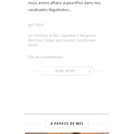
nous avons affaire aujourd’hui dans nos
cavalcades légumistes....
par
Hind
en
Céréales et Riz
,
Légumes à ma guise
,
Recettes
,
Vegan par hasard
,
Végétarien
toute!
Pas de commentaire
READ MORE
A PROPOS DE MOI