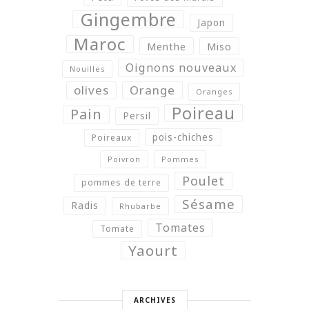
Gingembre
Japon
Maroc
Menthe
Miso
Oignons nouveaux
Nouilles
olives
Orange
Oranges
Poireau
Pain
Persil
pois-chiches
Poireaux
Poivron
Pommes
Poulet
pommes de terre
Sésame
Radis
Rhubarbe
Tomates
Tomate
Yaourt
ARCHIVES