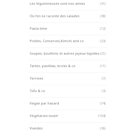
Les légumineuses sont nos amies
(31)
Où l'on se raconte des salades
(38)
Pasta time
(12)
Pickles, Conserves,Kimchi and co
(23)
Soupes, bouillons et autres joyeux liquides
(21)
Tartes, pastillas, bricks & co
(11)
Terrines
(7)
Tofu & co
(3)
Vegan par hasard
(74)
Végétarien toute!
(104)
Viandes
(36)