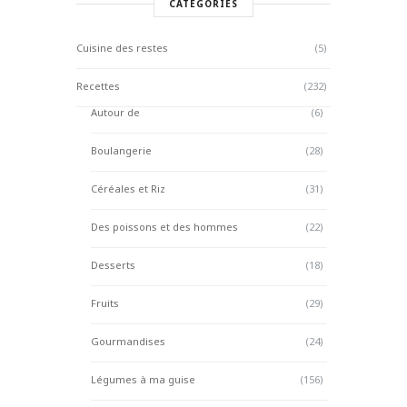
CATÉGORIES
Cuisine des restes
(5)
Recettes
(232)
Autour de
(6)
Boulangerie
(28)
Céréales et Riz
(31)
Des poissons et des hommes
(22)
Desserts
(18)
Fruits
(29)
Gourmandises
(24)
Légumes à ma guise
(156)