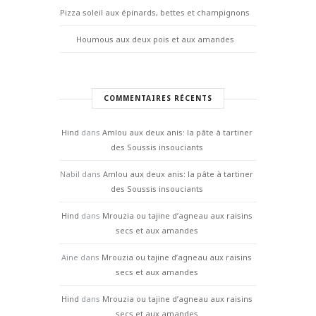
Pizza soleil aux épinards, bettes et champignons
Houmous aux deux pois et aux amandes
COMMENTAIRES RÉCENTS
Hind
dans
Amlou aux deux anis: la pâte à tartiner
des Soussis insouciants
Nabil
dans
Amlou aux deux anis: la pâte à tartiner
des Soussis insouciants
Hind
dans
Mrouzia ou tajine d’agneau aux raisins
secs et aux amandes
Aine
dans
Mrouzia ou tajine d’agneau aux raisins
secs et aux amandes
Hind
dans
Mrouzia ou tajine d’agneau aux raisins
secs et aux amandes