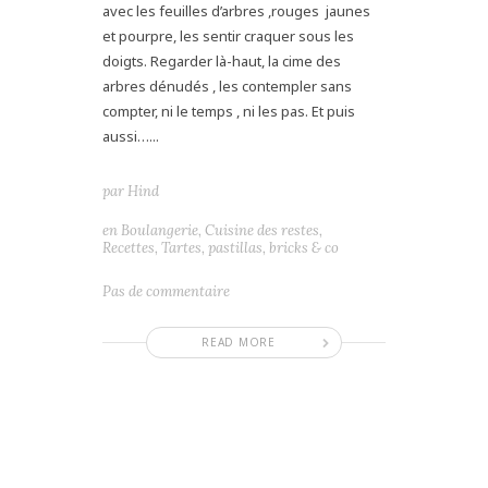
avec les feuilles d’arbres ,rouges jaunes
et pourpre, les sentir craquer sous les
doigts. Regarder là-haut, la cime des
arbres dénudés , les contempler sans
compter, ni le temps , ni les pas. Et puis
aussi…...
par
Hind
en
Boulangerie
,
Cuisine des restes
,
Recettes
,
Tartes, pastillas, bricks & co
Pas de commentaire
READ MORE