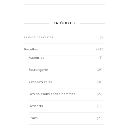
CATÉGORIES
Cuisine des restes
(5)
Recettes
(232)
Autour de
(6)
Boulangerie
(28)
Céréales et Riz
(31)
Des poissons et des hommes
(22)
Desserts
(18)
Fruits
(29)