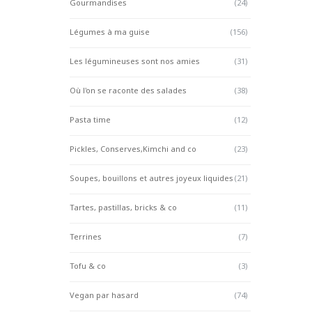
Gourmandises
(24)
Légumes à ma guise
(156)
Les légumineuses sont nos amies
(31)
Où l'on se raconte des salades
(38)
Pasta time
(12)
Pickles, Conserves,Kimchi and co
(23)
Soupes, bouillons et autres joyeux liquides
(21)
Tartes, pastillas, bricks & co
(11)
Terrines
(7)
Tofu & co
(3)
Vegan par hasard
(74)