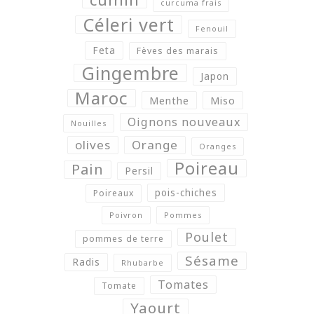
curcuma frais
Céleri vert
Fenouil
Feta
Fèves des marais
Gingembre
Japon
Maroc
Menthe
Miso
Oignons nouveaux
Nouilles
olives
Orange
Oranges
Poireau
Pain
Persil
pois-chiches
Poireaux
Poivron
Pommes
Poulet
pommes de terre
Sésame
Radis
Rhubarbe
Tomates
Tomate
Yaourt