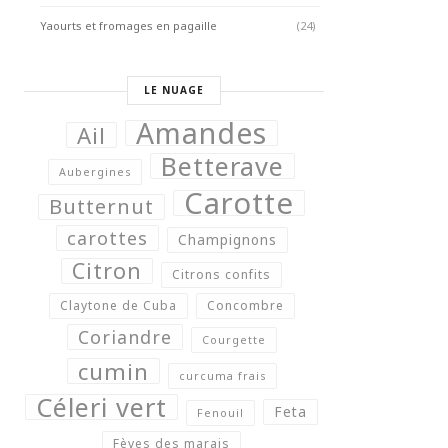
Yaourts et fromages en pagaille
(24)
LE NUAGE
Amandes
Ail
Betterave
Aubergines
Carotte
Butternut
carottes
Champignons
Citron
Citrons confits
Claytone de Cuba
Concombre
Coriandre
Courgette
cumin
curcuma frais
Céleri vert
Feta
Fenouil
Fèves des marais