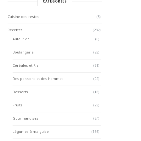
CATÉGORIES
Cuisine des restes
(5)
Recettes
(232)
Autour de
(6)
Boulangerie
(28)
Céréales et Riz
(31)
Des poissons et des hommes
(22)
Desserts
(18)
Fruits
(29)
Gourmandises
(24)
Légumes à ma guise
(156)