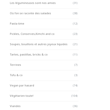
Les légumineuses sont nos amies
(31)
Où l'on se raconte des salades
(38)
Pasta time
(12)
Pickles, Conserves,Kimchi and co
(23)
Soupes, bouillons et autres joyeux liquides
(21)
Tartes, pastillas, bricks & co
(11)
Terrines
(7)
Tofu & co
(3)
Vegan par hasard
(74)
Végétarien toute!
(104)
Viandes
(36)