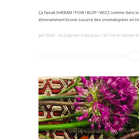
Ça faisait SHEBAM ! POW ! BLOP ! WIZZ comme dans la c
étonnamment brune susurre des onomatopées en hér
par
Hind
en
Légumes à ma guise
,
Où l'on se raconte d