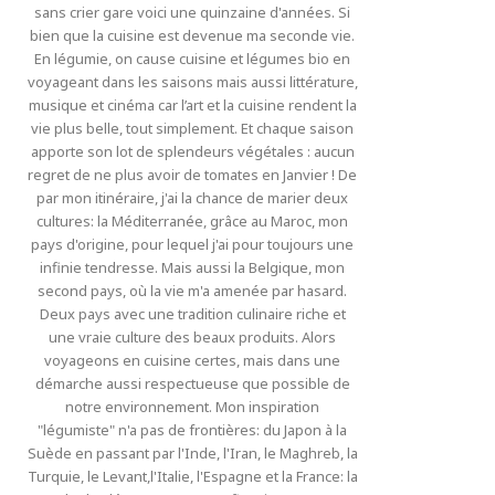
sans crier gare voici une quinzaine d'années. Si
bien que la cuisine est devenue ma seconde vie.
En légumie, on cause cuisine et légumes bio en
voyageant dans les saisons mais aussi littérature,
musique et cinéma car l’art et la cuisine rendent la
vie plus belle, tout simplement. Et chaque saison
apporte son lot de splendeurs végétales : aucun
regret de ne plus avoir de tomates en Janvier ! De
par mon itinéraire, j'ai la chance de marier deux
cultures: la Méditerranée, grâce au Maroc, mon
pays d'origine, pour lequel j'ai pour toujours une
infinie tendresse. Mais aussi la Belgique, mon
second pays, où la vie m'a amenée par hasard.
Deux pays avec une tradition culinaire riche et
une vraie culture des beaux produits. Alors
voyageons en cuisine certes, mais dans une
démarche aussi respectueuse que possible de
notre environnement. Mon inspiration
"légumiste" n'a pas de frontières: du Japon à la
Suède en passant par l'Inde, l'Iran, le Maghreb, la
Turquie, le Levant,l'Italie, l'Espagne et la France: la