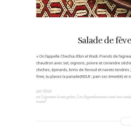
Salade de fève
« On l’appelle Chechia d’ibn el Wadi .Prends de l’agnea
chaudron avec sel, oignons, poivre et coriandre sèche 
chiches, épinards, brins de fenouil et navets tendres ; 
finie, tu places la panade(NDLR : pain sec émietté) et sur
par
Hind
en
Légumes à ma guise
,
Les légumineuses sont nos ami
toute!