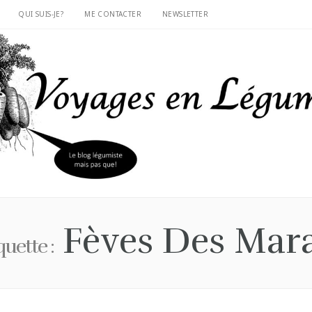
QUI SUIS-JE?
ME CONTACTER
NEWSLETTER
Fèves Des Mara
quette :