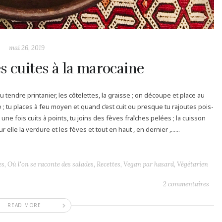
mai 26, 2019
s cuites à la marocaine
u tendre printanier, les côtelettes, la graisse ; on découpe et place au
; tu places à feu moyen et quand c’est cuit ou presque tu rajoutes pois-
une fois cuits à points, tu joins des fèves fraîches pelées ; la cuisson
 elle la verdure et les fèves et tout en haut , en dernier ,......
es
,
Où l'on se raconte des salades
,
Recettes
,
Vegan par hasard
,
Végétarien
2 commentaires
READ MORE