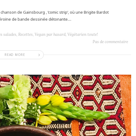
hanson de Gainsbourg , ‘comic strip‘, où une Brigite Bardot
oïne de bande dessinée détonante....
es salades
,
Recettes
,
Vegan par hasard
,
Végétarien toute!
Pas de commentaire
READ MORE