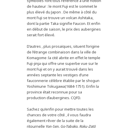
symboles font tous référence à une notion
de hauteur : le mont Fuji est le sommet le
plus élevé du Japon . De même à côté du
mont Fuji se trouve un volcan Ashitaka,
dont la partie Taka signifie Faucon. Et enfin
en début de saison, le prix des aubergines
serait fort élevé.
D’autres , plus prosaïques, situent l’origine
de l’étrange combinaison dans la ville de
Komagome :la cité abrite en effet le temple
Fuji-jinja qui offre une superbe vue sur le
mont Fuji et on y aurait trouvé dans les
années septante les vestiges d’une
fauconnerie célèbre établie par le shogun
Yoshimune Tokugawa(1684-1751). Enfin la
province était reconnue pour sa
production d’aubergines. CQFD.
Sachez qu’enfin pour mettre toutes les
chances de votre côté , il vous faudra
également rêver de la suite de la
ritournelle
Yon-Sen, Go-Tabako, Roku-Zatō