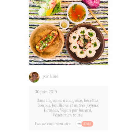
par
Hind
30 juin 2019
dans
Légumes à ma guise
,
Recettes
,
Soupes, bouillons et autres joyeux
liquides
,
Vegan par hasard
,
Végétarien toute!
Pas de commentaire
3783