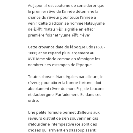
Au Japon, il est coutume de considérer que
le premier rêve de l’année détermine la
chance du rêveur pour toute l’année à
venir. Cette tradition se nomme Hatsuyume
de 初夢): ‘hatsu ‘ (初) signifie en effet ‘
première fois ‘ et ‘ yume’ (夢), ‘rêve’.
Cette croyance date de l’époque Edo (1603-
1868) et se répand plus largement au
XVIIIème siècle comme en témoigne les
nombreuses estampes de l’époque.
Toutes choses étant égales par ailleurs, le
rêveur, pour attirer la bonne fortune, doit
absolument rêver du mont Fuji, de faucons
et d’aubergine. Parfaitement. Et dans cet
ordre.
Une petite formule permet d’ailleurs aux
rêveurs distrait de s’en souvenir en cas
d’étourderie intempestive (ce sont des
choses qui arrivent en s’assoupissant):