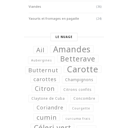
Viandes
(36)
Yaourts et fromages en pagaille
(24)
LE NUAGE
Amandes
Ail
Betterave
Aubergines
Carotte
Butternut
carottes
Champignons
Citron
Citrons confits
Claytone de Cuba
Concombre
Coriandre
Courgette
cumin
curcuma frais
Céleri vert