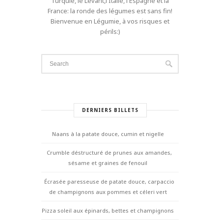
Turquie, le Levant,l'Italie, l'Espagne et la
France: la ronde des légumes est sans fin!
Bienvenue en Légumie, à vos risques et
périls:)
DERNIERS BILLETS
Naans à la patate douce, cumin et nigelle
Crumble déstructuré de prunes aux amandes,
sésame et graines de fenouil
Écrasée paresseuse de patate douce, carpaccio
de champignons aux pommes et céleri vert
Pizza soleil aux épinards, bettes et champignons