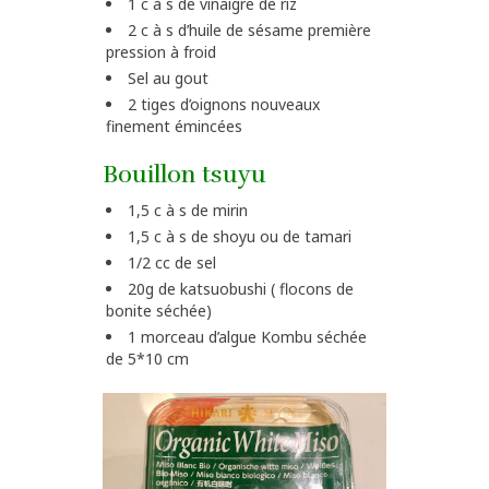
1 c à s de vinaigre de riz
2 c à s d’huile de sésame première
pression à froid
Sel au gout
2 tiges d’oignons nouveaux
finement émincées
Bouillon tsuyu
1,5 c à s de mirin
1,5 c à s de shoyu ou de tamari
1/2 cc de sel
20g de katsuobushi ( flocons de
bonite séchée)
1 morceau d’algue Kombu séchée
de 5*10 cm