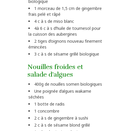
biologique
1 morceau de 1,5 cm de gingembre
frais pelé et râpé
4 c à s de miso blanc
4à 6 c à s d’huile de tournesol pour
la cuisson des aubergines
2 tiges d’oignons nouveau finement
émincées
3 c à s de sésame grillé biologique
Nouilles froides et
salade d’algues
400g de nouilles somen biologiques
Une poignée d’algues wakame
séchées
1 botte de radis
1 concombre
2 c à s de gingembre à sushi
2 c à s de sésame blond grillé