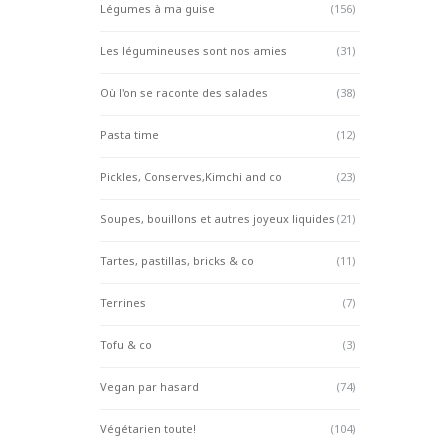
Légumes à ma guise
(156)
Les légumineuses sont nos amies
(31)
Où l'on se raconte des salades
(38)
Pasta time
(12)
Pickles, Conserves,Kimchi and co
(23)
Soupes, bouillons et autres joyeux liquides
(21)
Tartes, pastillas, bricks & co
(11)
Terrines
(7)
Tofu & co
(3)
Vegan par hasard
(74)
Végétarien toute!
(104)