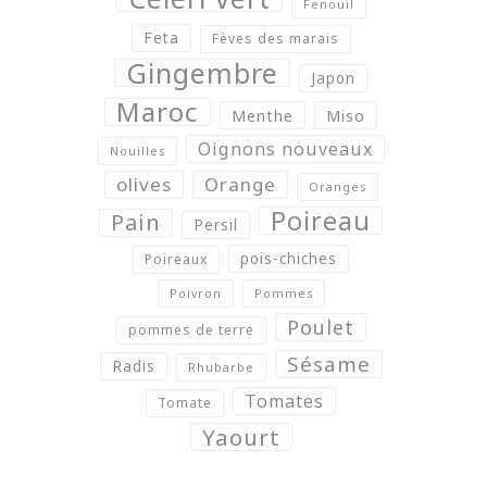
Fenouil
Feta
Fèves des marais
Gingembre
Japon
Maroc
Menthe
Miso
Oignons nouveaux
Nouilles
olives
Orange
Oranges
Poireau
Pain
Persil
pois-chiches
Poireaux
Poivron
Pommes
Poulet
pommes de terre
Sésame
Radis
Rhubarbe
Tomates
Tomate
Yaourt