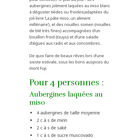
aubergines joliment laquées au miso blanc
à déguster tièdes ou froides(adaptées du
joli livre ‘La pâte miso, un aliment
millénaire’), et des nouilles somen (nouilles
de blé très fines) accompagnées d’un
bouillon froid (tsuyu) et d’une salade
d’algues aux radis et aux concombres.
De quoi faire de beaux rêves lors d’une
sieste estivale, sous les bons auspices du
mont Fuji.
Pour 4 personnes :
Aubergines laquées au
miso
4 aubergines de taille moyenne
2 c à s de mirin
2 c à s de saké
1 c à s de sucre muscovado