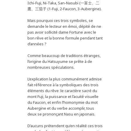
Ichi-Fuji, Ni-Taka, San-Nasubi (一富士、二
鷹、三茄子 (1-Fuji, 2-Faucon, 3-Aubergine).
Mais pourquoi ces trois symboles, se
demande le lecteur en émoi, dépité de ne
pas avoir sollicité dame Fortune avec le
bon rêve et la bonne formule pendant tant
d’années ?
Comme beaucoup de traditions étranges,
l’origine du Hatsuyume se prête à de
nombreuses spéculations.
L’explication la plus communément admise
fait référence à la symboliques des trois
éléments du rêve :le caractère sacré du
mont Fuji, la puissance et l’acuité visuelle
du Faucon, et enfin l’homonymie du mot
Aubergine et du verbe accomplir, tous
deux se prononçant Nasu en japonais.
D’aucuns prétendent qu’en réalité ces trois