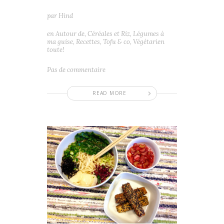
par
Hind
en
Autour de
,
Céréales et Riz
,
Légumes à
ma guise
,
Recettes
,
Tofu & co
,
Végétarien
toute!
Pas de commentaire
READ MORE