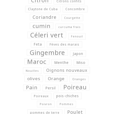
Citron
Citrons confits
Claytone de Cuba
Concombre
Coriandre
Courgette
cumin
curcuma frais
Céleri vert
Fenouil
Feta
Fèves des marais
Gingembre
Japon
Maroc
Menthe
Miso
Oignons nouveaux
Nouilles
olives
Orange
Oranges
Poireau
Pain
Persil
pois-chiches
Poireaux
Poivron
Pommes
Poulet
pommes de terre