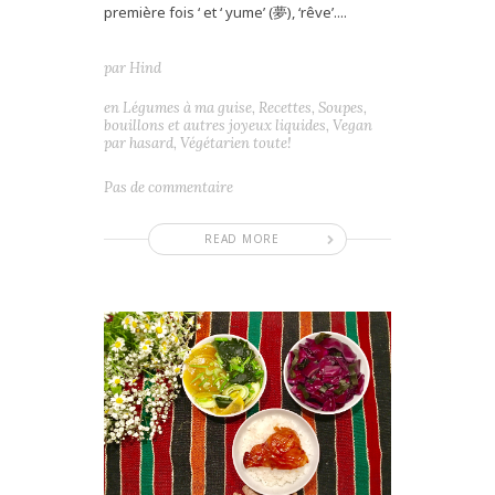
première fois ‘ et ‘ yume’ (夢), ‘rêve’....
par
Hind
en
Légumes à ma guise
,
Recettes
,
Soupes,
bouillons et autres joyeux liquides
,
Vegan
par hasard
,
Végétarien toute!
Pas de commentaire
READ MORE