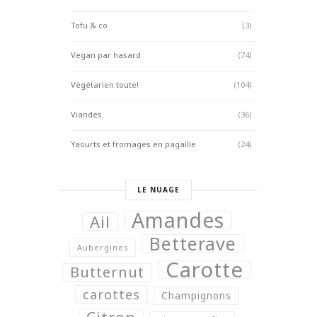
Tofu & co
(3)
Vegan par hasard
(74)
Végétarien toute!
(104)
Viandes
(36)
Yaourts et fromages en pagaille
(24)
LE NUAGE
Amandes
Ail
Betterave
Aubergines
Carotte
Butternut
carottes
Champignons