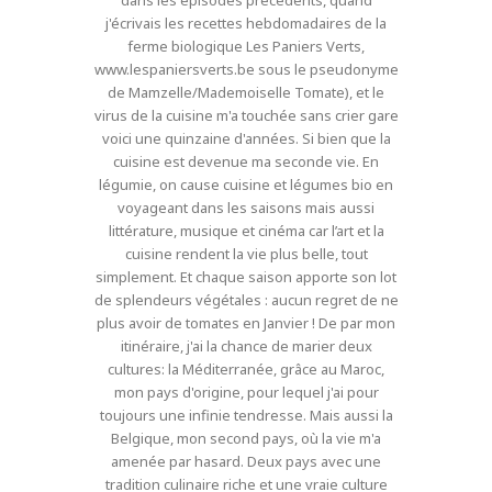
dans les épisodes précédents, quand
j'écrivais les recettes hebdomadaires de la
ferme biologique Les Paniers Verts,
www.lespaniersverts.be sous le pseudonyme
de Mamzelle/Mademoiselle Tomate), et le
virus de la cuisine m'a touchée sans crier gare
voici une quinzaine d'années. Si bien que la
cuisine est devenue ma seconde vie. En
légumie, on cause cuisine et légumes bio en
voyageant dans les saisons mais aussi
littérature, musique et cinéma car l’art et la
cuisine rendent la vie plus belle, tout
simplement. Et chaque saison apporte son lot
de splendeurs végétales : aucun regret de ne
plus avoir de tomates en Janvier ! De par mon
itinéraire, j'ai la chance de marier deux
cultures: la Méditerranée, grâce au Maroc,
mon pays d'origine, pour lequel j'ai pour
toujours une infinie tendresse. Mais aussi la
Belgique, mon second pays, où la vie m'a
amenée par hasard. Deux pays avec une
tradition culinaire riche et une vraie culture