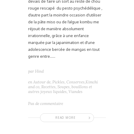
devais de faire un sort au reste de chou
rouge rescapé du pesto psychédélique ,
d’autre part la moindre occasion d’utiliser
de la pâte miso ou de l’algue kombu me
réjouit de manière absolument
irrationnelle, grâce à une enfance
marquée par la japanimation et d’une
adolescence bercée de mangas en tout
genre entre......
par
Hind
en
Autour de
,
Pickles, Conserves,Kimchi
and co
,
Recettes
,
Soupes, bouillons et
autres joyeux liquides
,
Viandes
Pas de commentaire
READ MORE