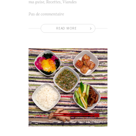
ma guise
,
Recettes
,
Viandes
Pas de commentaire
READ MORE