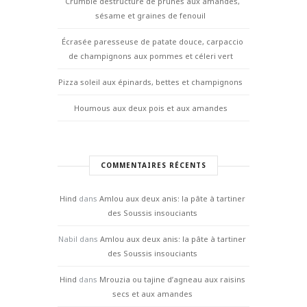
Crumble déstructuré de prunes aux amandes,
sésame et graines de fenouil
Écrasée paresseuse de patate douce, carpaccio
de champignons aux pommes et céleri vert
Pizza soleil aux épinards, bettes et champignons
Houmous aux deux pois et aux amandes
COMMENTAIRES RÉCENTS
Hind
dans
Amlou aux deux anis: la pâte à tartiner
des Soussis insouciants
Nabil
dans
Amlou aux deux anis: la pâte à tartiner
des Soussis insouciants
Hind
dans
Mrouzia ou tajine d’agneau aux raisins
secs et aux amandes