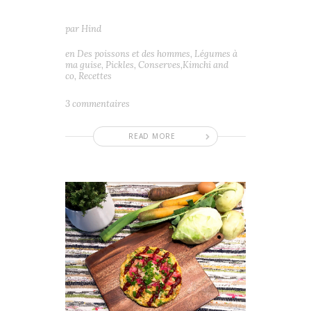
par
Hind
en
Des poissons et des hommes
,
Légumes à
ma guise
,
Pickles, Conserves,Kimchi and
co
,
Recettes
3 commentaires
READ MORE