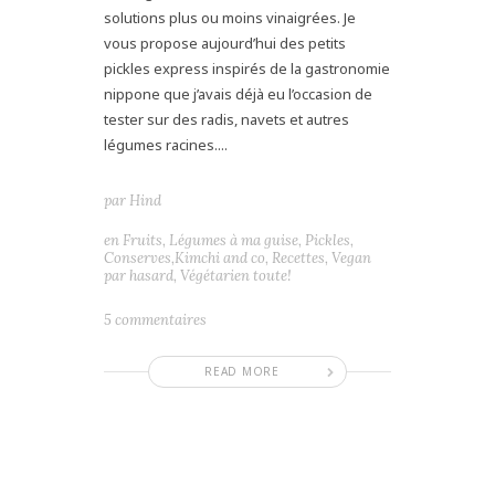
solutions plus ou moins vinaigrées. Je
vous propose aujourd’hui des petits
pickles express inspirés de la gastronomie
nippone que j’avais déjà eu l’occasion de
tester sur des radis, navets et autres
légumes racines....
par
Hind
en
Fruits
,
Légumes à ma guise
,
Pickles,
Conserves,Kimchi and co
,
Recettes
,
Vegan
par hasard
,
Végétarien toute!
5 commentaires
READ MORE