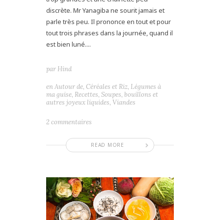
discrète. Mr Yanagiba ne sourit jamais et
parle très peu. Il prononce en tout et pour
tout trois phrases dans la journée, quand il
est bien luné....
par
Hind
en
Autour de
,
Céréales et Riz
,
Légumes à
ma guise
,
Recettes
,
Soupes, bouillons et
autres joyeux liquides
,
Viandes
2 commentaires
READ MORE