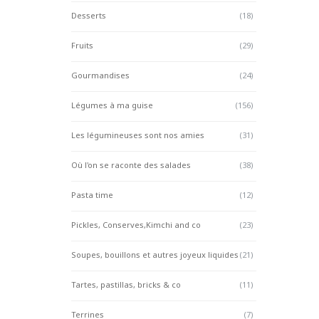
Desserts
(18)
Fruits
(29)
Gourmandises
(24)
Légumes à ma guise
(156)
Les légumineuses sont nos amies
(31)
Où l'on se raconte des salades
(38)
Pasta time
(12)
Pickles, Conserves,Kimchi and co
(23)
Soupes, bouillons et autres joyeux liquides
(21)
Tartes, pastillas, bricks & co
(11)
Terrines
(7)