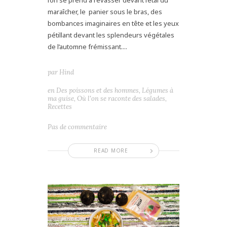
maraîcher, le panier sous le bras, des
bombances imaginaires en tête et les yeux
pétillant devant les splendeurs végétales
de l’automne frémissant....
par
Hind
en
Des poissons et des hommes
,
Légumes à
ma guise
,
Où l'on se raconte des salades
,
Recettes
Pas de commentaire
READ MORE