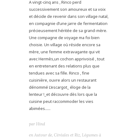
A vingt-cinq ans , Rinco perd
successivement son amoureux et sa voix
et décide de revenir dans son village natal,
en compagnie d’une jarre de fermentation
précieusement héritée de sa grand-mère.
Une compagne de voyage ma foi bien
choisie. Un village où réside encore sa
mère, une femme extravagante qui vit
avec Hermès,un cochon apprivoisé , tout
en entretenant des relations plus que
tendues avec sa fille. Rinco , fine
cuisinière, ouvre alors un restaurant
dénommé L’escargot_ éloge de la
lenteur !_et découvre dès lors que la
cuisine peut raccommoder les vies
abimées......
par
Hind
en
Autour de
,
Céréales et Riz
,
Légumes à