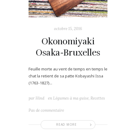
octobre 15, 2016
Okonomiyaki
Osaka-Bruxelles
Feuille morte au vent de temps en temps le
chat la retient de sa patte Kobayashi Issa
(1763-1827)...
par
Hind
en
Légumes à ma guise
,
Recettes
Pas de commentaire
READ MORE