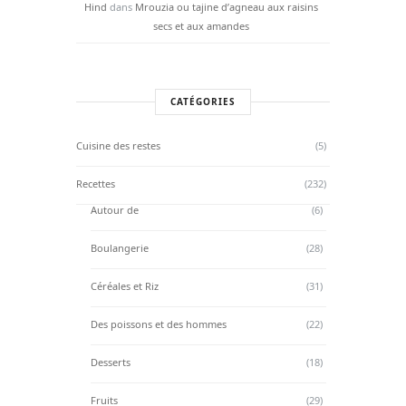
Hind
dans
Mrouzia ou tajine d’agneau aux raisins
secs et aux amandes
CATÉGORIES
Cuisine des restes
(5)
Recettes
(232)
Autour de
(6)
Boulangerie
(28)
Céréales et Riz
(31)
Des poissons et des hommes
(22)
Desserts
(18)
Fruits
(29)