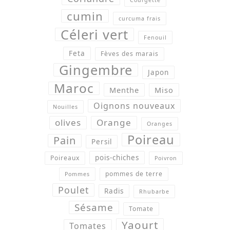
cumin
curcuma frais
Céleri vert
Fenouil
Feta
Fèves des marais
Gingembre
Japon
Maroc
Menthe
Miso
Oignons nouveaux
Nouilles
olives
Orange
Oranges
Poireau
Pain
Persil
pois-chiches
Poireaux
Poivron
pommes de terre
Pommes
Poulet
Radis
Rhubarbe
Sésame
Tomate
Yaourt
Tomates