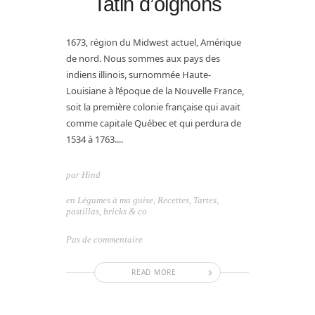
Tatin d’oignons
1673, région du Midwest actuel, Amérique
de nord. Nous sommes aux pays des
indiens illinois, surnommée Haute-
Louisiane à l’époque de la Nouvelle France,
soit la première colonie française qui avait
comme capitale Québec et qui perdura de
1534 à 1763....
par
Hind
en
Légumes à ma guise
,
Recettes
,
Tartes,
pastillas, bricks & co
Pas de commentaire
READ MORE