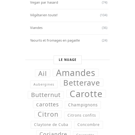
Vegan par hasard
(74)
Végétarien toute!
(104)
Viandes
(36)
Yaourts et fromages en pagaille
(24)
LE NUAGE
Amandes
Ail
Betterave
Aubergines
Carotte
Butternut
carottes
Champignons
Citron
Citrons confits
Claytone de Cuba
Concombre
Coriandre
Courgette