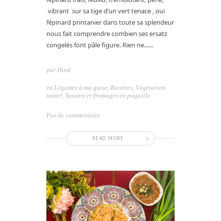
vibrant sur sa tige d’un vert tenace , oui
l’épinard printanier dans toute sa splendeur
nous fait comprendre combien ses ersatz
congelés font pâle figure. Rien ne......
par
Hind
en
Légumes à ma guise
,
Recettes
,
Végétarien
toute!
,
Yaourts et fromages en pagaille
Pas de commentaire
READ MORE