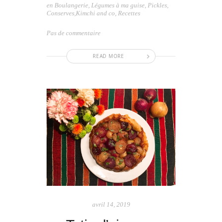
en
Boulangerie
,
Légumes à ma guise
,
Pickles,
Conserves,Kimchi and co
,
Recettes
Pas de commentaire
READ MORE
avril 14, 2019