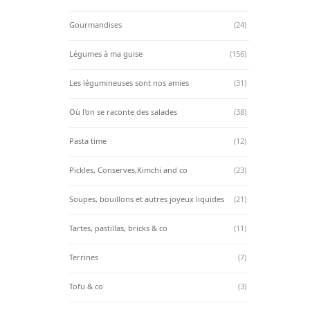
Gourmandises
(24)
Légumes à ma guise
(156)
Les légumineuses sont nos amies
(31)
Où l'on se raconte des salades
(38)
Pasta time
(12)
Pickles, Conserves,Kimchi and co
(23)
Soupes, bouillons et autres joyeux liquides
(21)
Tartes, pastillas, bricks & co
(11)
Terrines
(7)
Tofu & co
(3)