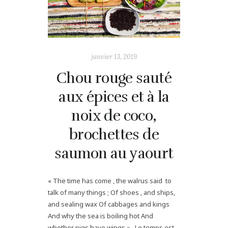
janvier 13, 2019
Chou rouge sauté
aux épices et à la
noix de coco,
brochettes de
saumon au yaourt
« The time has come , the walrus said to
talk of many things ; Of shoes , and ships,
and sealing wax Of cabbages and kings
And why the sea is boiling hot And
whether pigs have wings » Le temps est