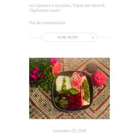
en
Légumes à ma guise
,
Vegan par hasard
,
Végétarien toute!
Pas de commentaire
READ MORE
novembre 25, 2018