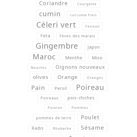
Coriandre
Courgette
cumin
curcuma frais
Céleri vert
Fenouil
Feta
Fèves des marais
Gingembre
Japon
Maroc
Menthe
Miso
Oignons nouveaux
Nouilles
olives
Orange
Oranges
Poireau
Pain
Persil
pois-chiches
Poireaux
Poivron
Pommes
Poulet
pommes de terre
Sésame
Radis
Rhubarbe