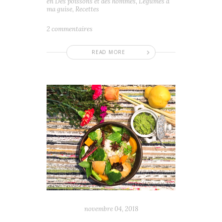
en
Des poissons et des hommes
,
Légumes à
ma guise
,
Recettes
2 commentaires
READ MORE
novembre 04, 2018