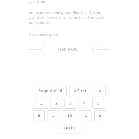
par
Hind
en
Légumes à ma guise
,
Recettes
,
Tartes,
pastillas, bricks & co
,
Yaourts et fromages
en pagaille
2 commentaires
READ MORE
Page 4 of 16
« First
«
...
2
3
4
5
6
...
10
...
»
Last »