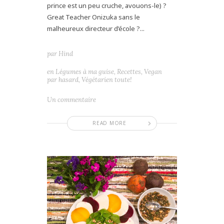
prince est un peu cruche, avouons-le) ?
Great Teacher Onizuka sans le
malheureux directeur d’école ?...
par
Hind
en
Légumes à ma guise
,
Recettes
,
Vegan
par hasard
,
Végétarien toute!
Un commentaire
READ MORE