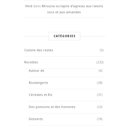
Hind
dans
Mrouzia ou tajine d’agneau aux raisins
secs et aux amandes
CATÉGORIES
Cuisine des restes
(5)
Recettes
(232)
Autour de
(6)
Boulangerie
(28)
Céréales et Riz
(31)
Des poissons et des hommes
(22)
Desserts
(18)