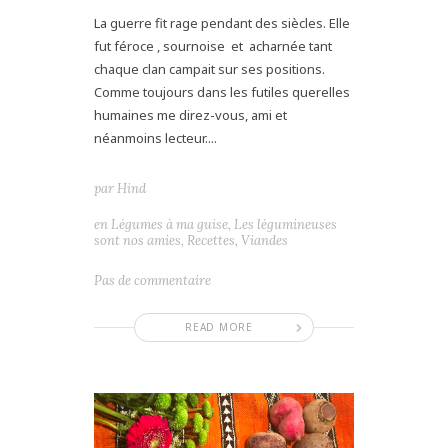
La guerre fit rage pendant des siècles. Elle
fut féroce , sournoise et acharnée tant
chaque clan campait sur ses positions.
Comme toujours dans les futiles querelles
humaines me direz-vous, ami et
néanmoins lecteur....
par
Hind
en
Légumes à ma guise
,
Les légumineuses
sont nos amies
,
Recettes
,
Viandes
Pas de commentaire
READ MORE