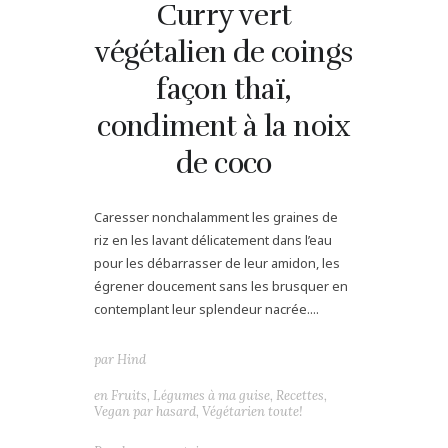
Curry vert
végétalien de coings
façon thaï,
condiment à la noix
de coco
Caresser nonchalamment les graines de
riz en les lavant délicatement dans l’eau
pour les débarrasser de leur amidon, les
égrener doucement sans les brusquer en
contemplant leur splendeur nacrée....
par
Hind
en
Fruits
,
Légumes à ma guise
,
Recettes
,
Vegan par hasard
,
Végétarien toute!