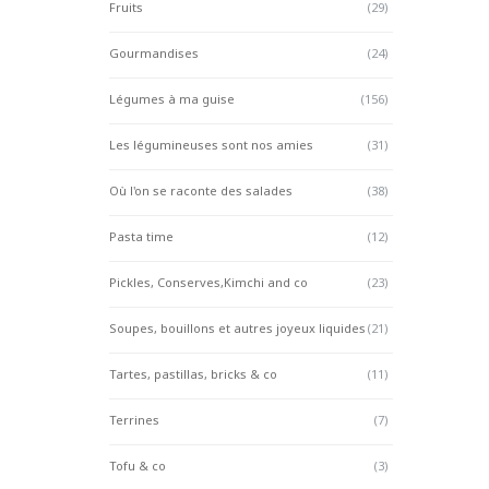
Fruits
(29)
Gourmandises
(24)
Légumes à ma guise
(156)
Les légumineuses sont nos amies
(31)
Où l'on se raconte des salades
(38)
Pasta time
(12)
Pickles, Conserves,Kimchi and co
(23)
Soupes, bouillons et autres joyeux liquides
(21)
Tartes, pastillas, bricks & co
(11)
Terrines
(7)
Tofu & co
(3)