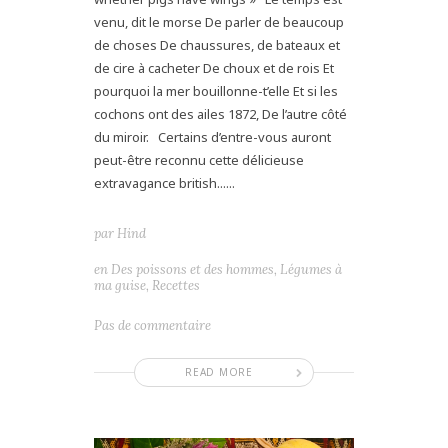
venu, dit le morse De parler de beaucoup
de choses De chaussures, de bateaux et
de cire à cacheter De choux et de rois Et
pourquoi la mer bouillonne-t’elle Et si les
cochons ont des ailes 1872, De l’autre côté
du miroir. Certains d’entre-vous auront
peut-être reconnu cette délicieuse
extravagance british......
par
Hind
en
Des poissons et des hommes
,
Légumes à
ma guise
,
Recettes
Pas de commentaire
READ MORE