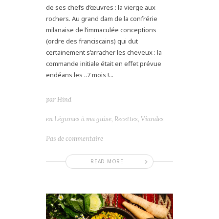
de ses chefs d’œuvres : la vierge aux
rochers. Au grand dam de la confrérie
milanaise de l’immaculée conceptions
(ordre des franciscains) qui dut
certainement s’arracher les cheveux : la
commande initiale était en effet prévue
endéans les ..7 mois !...
par
Hind
en
Légumes à ma guise
,
Recettes
,
Viandes
Pas de commentaire
READ MORE