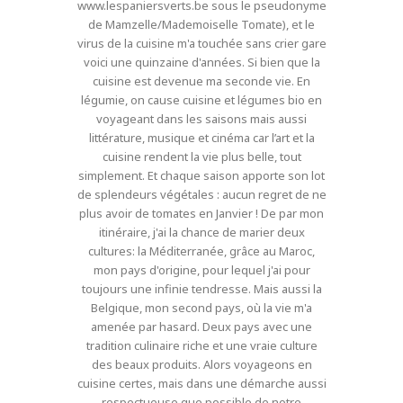
www.lespaniersverts.be sous le pseudonyme
de Mamzelle/Mademoiselle Tomate), et le
virus de la cuisine m'a touchée sans crier gare
voici une quinzaine d'années. Si bien que la
cuisine est devenue ma seconde vie. En
légumie, on cause cuisine et légumes bio en
voyageant dans les saisons mais aussi
littérature, musique et cinéma car l’art et la
cuisine rendent la vie plus belle, tout
simplement. Et chaque saison apporte son lot
de splendeurs végétales : aucun regret de ne
plus avoir de tomates en Janvier ! De par mon
itinéraire, j'ai la chance de marier deux
cultures: la Méditerranée, grâce au Maroc,
mon pays d'origine, pour lequel j'ai pour
toujours une infinie tendresse. Mais aussi la
Belgique, mon second pays, où la vie m'a
amenée par hasard. Deux pays avec une
tradition culinaire riche et une vraie culture
des beaux produits. Alors voyageons en
cuisine certes, mais dans une démarche aussi
respectueuse que possible de notre