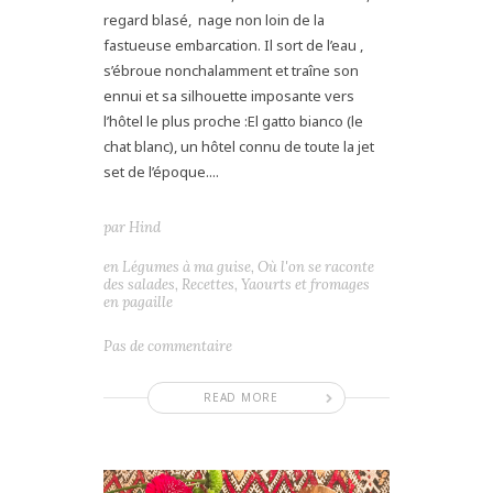
regard blasé, nage non loin de la
fastueuse embarcation. Il sort de l’eau ,
s’ébroue nonchalamment et traîne son
ennui et sa silhouette imposante vers
l’hôtel le plus proche :El gatto bianco (le
chat blanc), un hôtel connu de toute la jet
set de l’époque....
par
Hind
en
Légumes à ma guise
,
Où l'on se raconte
des salades
,
Recettes
,
Yaourts et fromages
en pagaille
Pas de commentaire
READ MORE