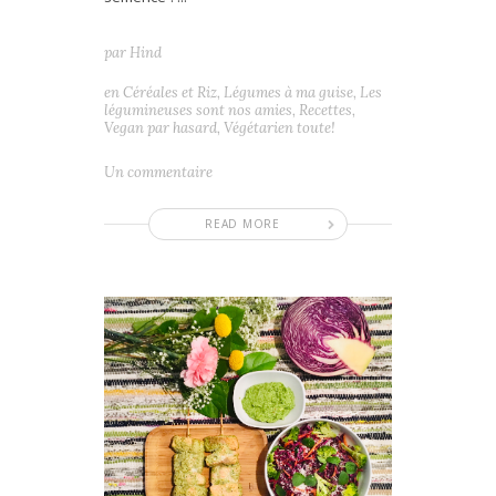
par
Hind
en
Céréales et Riz
,
Légumes à ma guise
,
Les
légumineuses sont nos amies
,
Recettes
,
Vegan par hasard
,
Végétarien toute!
Un commentaire
READ MORE