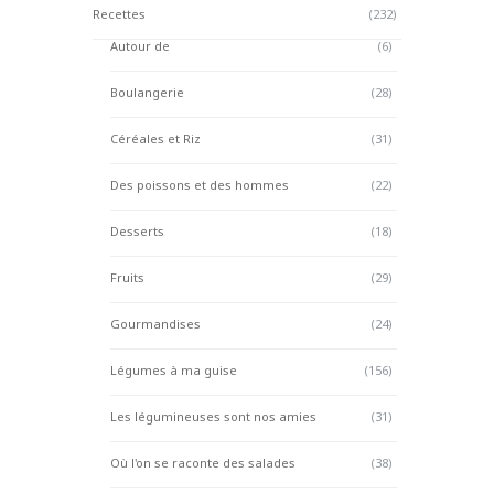
Recettes
(232)
Autour de
(6)
Boulangerie
(28)
Céréales et Riz
(31)
Des poissons et des hommes
(22)
Desserts
(18)
Fruits
(29)
Gourmandises
(24)
Légumes à ma guise
(156)
Les légumineuses sont nos amies
(31)
Où l'on se raconte des salades
(38)