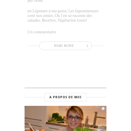
par
Hind
en
Légumes à ma guise
,
Les légumineuses
sont nos amies
,
Où l'on se raconte des
salades
,
Recettes
,
Végétarien toute!
Un commentaire
READ MORE
A PROPOS DE MOI