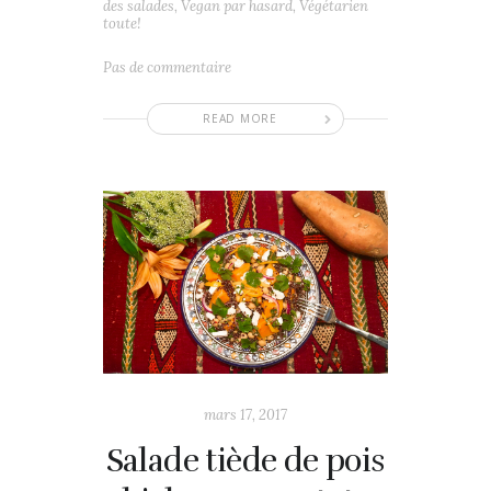
des salades
,
Vegan par hasard
,
Végétarien
toute!
Pas de commentaire
READ MORE
mars 17, 2017
Salade tiède de pois