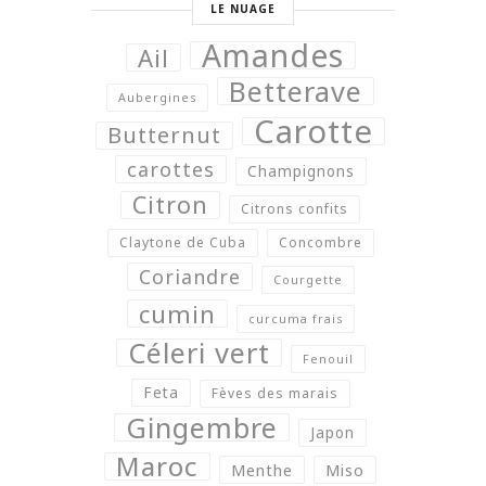
LE NUAGE
Amandes
Ail
Betterave
Aubergines
Carotte
Butternut
carottes
Champignons
Citron
Citrons confits
Claytone de Cuba
Concombre
Coriandre
Courgette
cumin
curcuma frais
Céleri vert
Fenouil
Feta
Fèves des marais
Gingembre
Japon
Maroc
Menthe
Miso