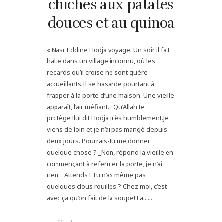
chiches aux patates
douces et au quinoa
« Nasr Eddine Hodja voyage. Un soir il fait
halte dans un village inconnu, où les
regards qu’il croise ne sont guère
accueillants.Il se hasarde pourtant à
frapper à la porte d’une maison. Une vieille
apparaît, l’air méfiant. _Qu’Allah te
protège !lui dit Hodja très humblement.Je
viens de loin et je n’ai pas mangé depuis
deux jours. Pourrais-tu me donner
quelque chose ? _Non, répond la vieille en
commençant à refermer la porte, je n’ai
rien. _Attends ! Tu n’as même pas
quelques clous rouillés ? Chez moi, c’est
avec ça qu’on fait de la soupe! La......