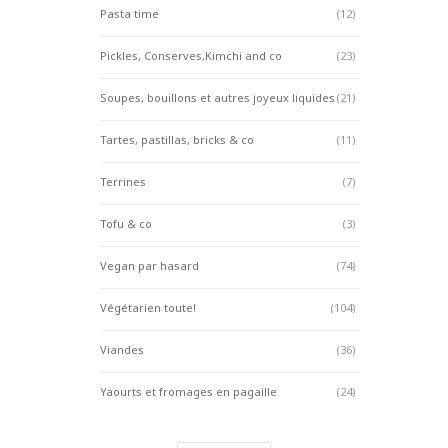
Pasta time
(12)
Pickles, Conserves,Kimchi and co
(23)
Soupes, bouillons et autres joyeux liquides
(21)
Tartes, pastillas, bricks & co
(11)
Terrines
(7)
Tofu & co
(3)
Vegan par hasard
(74)
Végétarien toute!
(104)
Viandes
(36)
Yaourts et fromages en pagaille
(24)