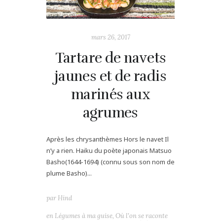
mars 26, 2017
Tartare de navets
jaunes et de radis
marinés aux
agrumes
Après les chrysanthèmes Hors le navet Il
n’y a rien. Haiku du poète japonais Matsuo
Basho(1644-1694) (connu sous son nom de
plume Basho)...
par
Hind
en
Légumes à ma guise
,
Où l'on se raconte