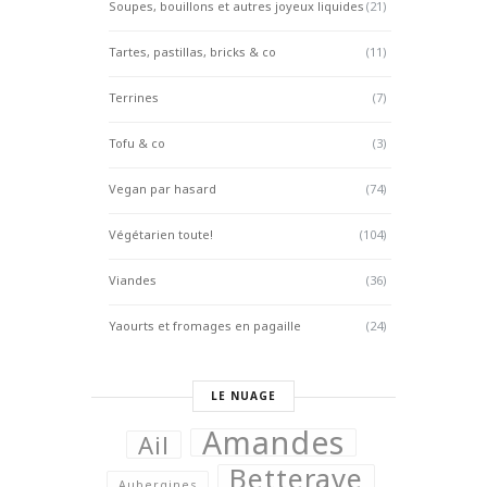
Soupes, bouillons et autres joyeux liquides
(21)
Tartes, pastillas, bricks & co
(11)
Terrines
(7)
Tofu & co
(3)
Vegan par hasard
(74)
Végétarien toute!
(104)
Viandes
(36)
Yaourts et fromages en pagaille
(24)
LE NUAGE
Amandes
Ail
Betterave
Aubergines