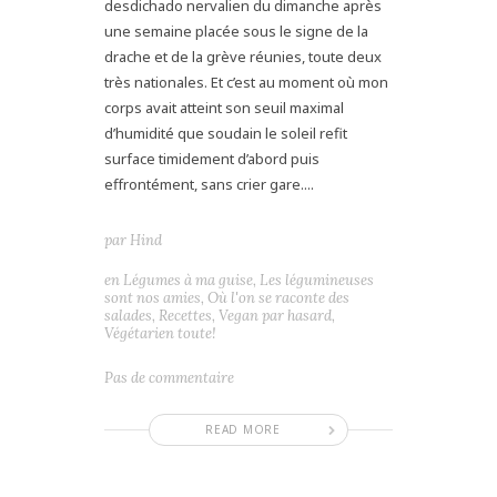
desdichado nervalien du dimanche après
une semaine placée sous le signe de la
drache et de la grève réunies, toute deux
très nationales. Et c’est au moment où mon
corps avait atteint son seuil maximal
d’humidité que soudain le soleil refit
surface timidement d’abord puis
effrontément, sans crier gare....
par
Hind
en
Légumes à ma guise
,
Les légumineuses
sont nos amies
,
Où l'on se raconte des
salades
,
Recettes
,
Vegan par hasard
,
Végétarien toute!
Pas de commentaire
READ MORE