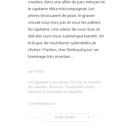
crevées, dans une allée du parc mitoyen et
le capitaine Akka m’accompagnait. Les
arbres bruissaient de pluie, le gravier
crissait sous mes pas et sous les palmes
du capitaine. Une odeur de sous-bois et
d’ail des ours nous submergea bientôt. Oh
là là que de nourritures splendides j’ai
rêvées ! Pardon, cher Rimbaud pour cet
hommage très incertain....
par
Hind
en
Légumes à ma guise
,
Où l'on se raconte
des salades
,
Recettes
,
Végétarien toute!
,
Yaourts et fromages en pagaille
3 commentaires
READ MORE