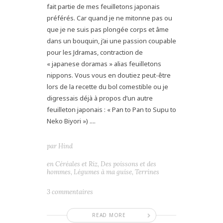
fait partie de mes feuilletons japonais
préférés. Car quand je ne mitonne pas ou
que je ne suis pas plongée corps et âme
dans un bouquin, j’ai une passion coupable
pour les Jdramas, contraction de
« japanese doramas » alias feuilletons
nippons. Vous vous en doutiez peut-être
lors de la recette du bol comestible ou je
digressais déjà à propos d’un autre
feuilleton japonais : « Pan to Pan to Supu to
Neko Biyori ») ....
par
Hind
en
Céréales et Riz
,
Des poissons et des
hommes
,
Légumes à ma guise
,
Terrines
3 commentaires
READ MORE