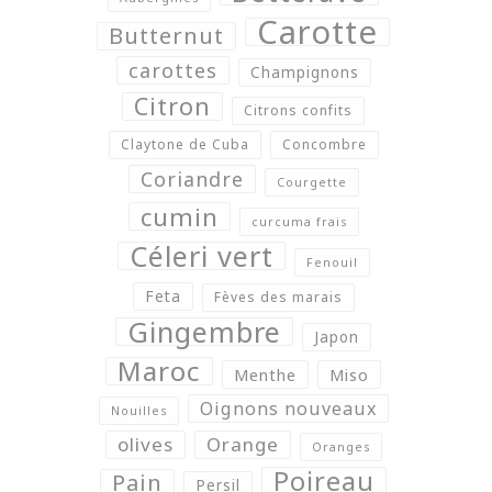
Carotte
Butternut
carottes
Champignons
Citron
Citrons confits
Claytone de Cuba
Concombre
Coriandre
Courgette
cumin
curcuma frais
Céleri vert
Fenouil
Feta
Fèves des marais
Gingembre
Japon
Maroc
Menthe
Miso
Oignons nouveaux
Nouilles
olives
Orange
Oranges
Poireau
Pain
Persil