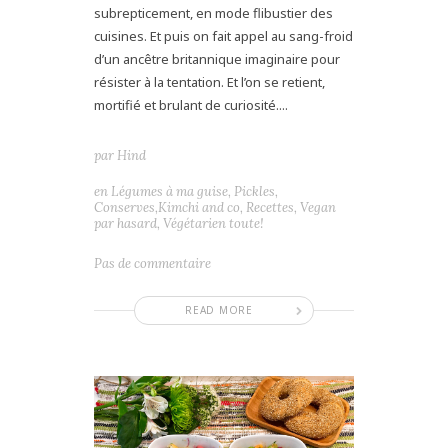
subrepticement, en mode flibustier des
cuisines. Et puis on fait appel au sang-froid
d’un ancêtre britannique imaginaire pour
résister à la tentation. Et l’on se retient,
mortifié et brulant de curiosité....
par
Hind
en
Légumes à ma guise
,
Pickles,
Conserves,Kimchi and co
,
Recettes
,
Vegan
par hasard
,
Végétarien toute!
Pas de commentaire
READ MORE