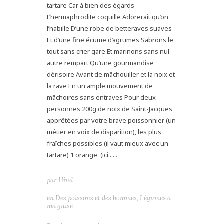
tartare Car à bien des égards
L’hermaphrodite coquille Adorerait qu’on
l’habille D’une robe de betteraves suaves
Et d’une fine écume d’agrumes Sabrons le
tout sans crier gare Et marinons sans nul
autre rempart Qu’une gourmandise
dérisoire Avant de mâchouiller et la noix et
la rave En un ample mouvement de
mâchoires sans entraves Pour deux
personnes 200g de noix de Saint-Jacques
apprêtées par votre brave poissonnier (un
métier en voix de disparition), les plus
fraîches possibles (il vaut mieux avec un
tartare) 1 orange (ici......
par
Hind
en
Des poissons et des hommes
,
Légumes à
ma guise