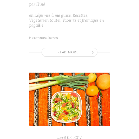
par
Hind
en
Légumes à ma guise
,
Recettes
,
Végétarien toute!
,
Yaourts et fromages en
pagaille
6 commentaires
READ MORE
avril 02, 2017