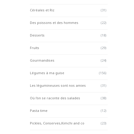
Céréales et Riz
(31)
Des poissons et des hommes
(22)
Desserts
(18)
Fruits
(29)
Gourmandises
(24)
Légumes à ma guise
(156)
Les légumineuses sont nos amies
(31)
Où l'on se raconte des salades
(38)
Pasta time
(12)
Pickles, Conserves,Kimchi and co
(23)