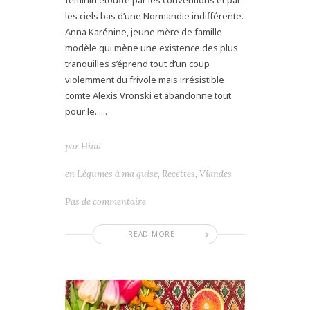
féminin étouffé par les conventions et par
les ciels bas d’une Normandie indifférente.
Anna Karénine, jeune mère de famille
modèle qui mène une existence des plus
tranquilles s’éprend tout d’un coup
violemment du frivole mais irrésistible
comte Alexis Vronski et abandonne tout
pour le......
par
Hind
en
Légumes à ma guise
,
Recettes
,
Viandes
Pas de commentaire
READ MORE