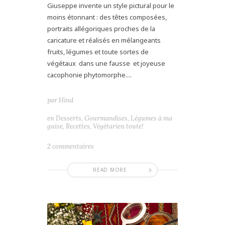
Giuseppe invente un style pictural pour le
moins étonnant : des têtes composées,
portraits allégoriques proches de la
caricature et réalisés en mélangeants
fruits, légumes et toute sortes de
végétaux dans une fausse et joyeuse
cacophonie phytomorphe....
par
Hind
en
Desserts
,
Gourmandises
,
Légumes à ma
guise
,
Recettes
,
Végétarien toute!
2 commentaires
READ MORE