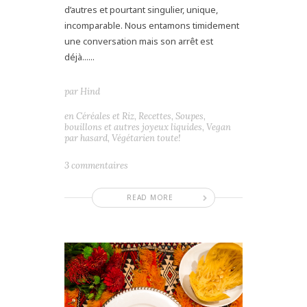
d’autres et pourtant singulier, unique,
incomparable. Nous entamons timidement
une conversation mais son arrêt est
déjà......
par
Hind
en
Céréales et Riz
,
Recettes
,
Soupes,
bouillons et autres joyeux liquides
,
Vegan
par hasard
,
Végétarien toute!
3 commentaires
READ MORE