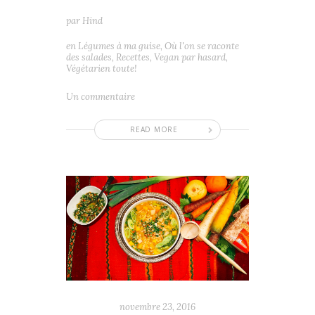
par
Hind
en
Légumes à ma guise
,
Où l'on se raconte
des salades
,
Recettes
,
Vegan par hasard
,
Végétarien toute!
Un commentaire
READ MORE
novembre 23, 2016