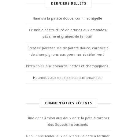
DERNIERS BILLETS
Naans à la patate douce, cumin et nigelle
Crumble déstructuré de prunes aux amandes,
sésame et graines de fenouil
Écrasée paresseuse de patate douce, carpaccio
de champignons aux pommes et céleri vert
Pizza soleil aux épinards, bettes et champignons
Houmous aux deux pois et aux amandes
COMMENTAIRES RÉCENTS
Hind
dans
Amlou aux deux anis: la pâte à tartiner
des Soussis insouciants
Nabil
dans
Amlou aux deux anis: la pâte à tartiner