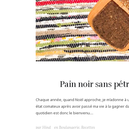
Pain noir sans pétr
Chaque année, quand Noël approche, je m’adonne à un p
état comateux après avoir passé ma vie à la gagner 
quotidien est donc le bienvenu....
par
Hind
en
Boulangerie
,
Recettes