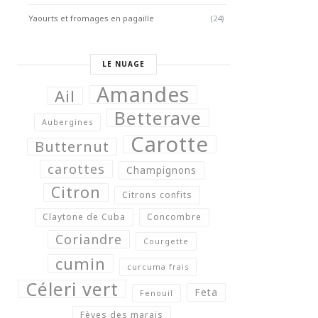
Yaourts et fromages en pagaille
(24)
LE NUAGE
Amandes
Ail
Betterave
Aubergines
Carotte
Butternut
carottes
Champignons
Citron
Citrons confits
Claytone de Cuba
Concombre
Coriandre
Courgette
cumin
curcuma frais
Céleri vert
Feta
Fenouil
Fèves des marais