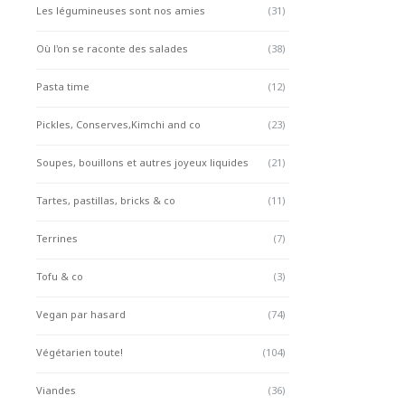
Les légumineuses sont nos amies
(31)
Où l'on se raconte des salades
(38)
Pasta time
(12)
Pickles, Conserves,Kimchi and co
(23)
Soupes, bouillons et autres joyeux liquides
(21)
Tartes, pastillas, bricks & co
(11)
Terrines
(7)
Tofu & co
(3)
Vegan par hasard
(74)
Végétarien toute!
(104)
Viandes
(36)