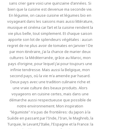
sans crier gare voici une quinzaine d'années. Si
bien que la cuisine est devenue ma seconde vie.
En légumie, on cause cuisine et légumes bio en
voyageant dans les saisons mais aussi littérature,
musique et cinéma car l’art et la cuisine rendent la
vie plus belle, tout simplement. Et chaque saison
apporte son lot de splendeurs végétales : aucun
regret de ne plus avoir de tomates en Janvier ! De
par mon itinéraire, j'ai la chance de marier deux
cultures: la Méditerranée, grâce au Maroc, mon
pays d'origine, pour lequel j'ai pour toujours une
infinie tendresse. Mais aussi la Belgique, mon
second pays, où la vie m'a amenée par hasard.
Deux pays avec une tradition culinaire riche et
une vraie culture des beaux produits. Alors
voyageons en cuisine certes, mais dans une
démarche aussi respectueuse que possible de
notre environnement. Mon inspiration
"légumiste" n'a pas de frontières: du Japon à la
Suède en passant par l'Inde, l'Iran, le Maghreb, la
Turquie, le Levant,l'Italie, l'Espagne et la France: la