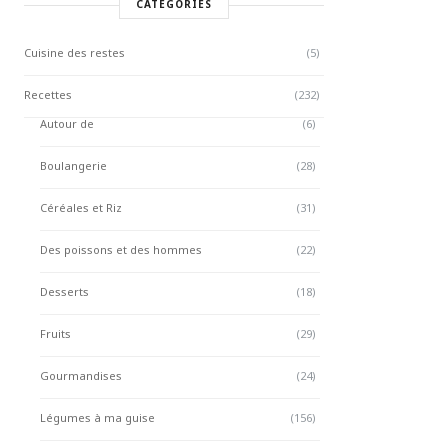
CATÉGORIES
Cuisine des restes
(5)
Recettes
(232)
Autour de
(6)
Boulangerie
(28)
Céréales et Riz
(31)
Des poissons et des hommes
(22)
Desserts
(18)
Fruits
(29)
Gourmandises
(24)
Légumes à ma guise
(156)