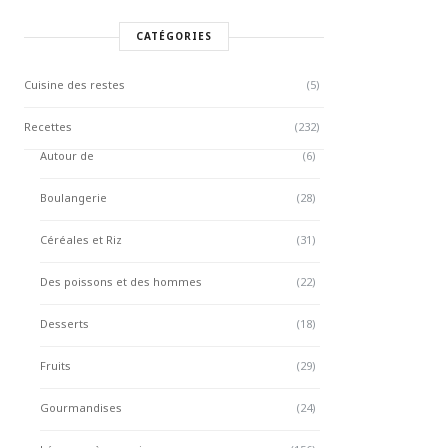
CATÉGORIES
Cuisine des restes
(5)
Recettes
(232)
Autour de
(6)
Boulangerie
(28)
Céréales et Riz
(31)
Des poissons et des hommes
(22)
Desserts
(18)
Fruits
(29)
Gourmandises
(24)