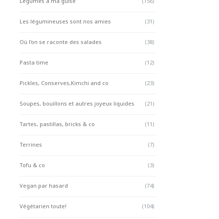
Légumes à ma guise
(156)
Les légumineuses sont nos amies
(31)
Où l'on se raconte des salades
(38)
Pasta time
(12)
Pickles, Conserves,Kimchi and co
(23)
Soupes, bouillons et autres joyeux liquides
(21)
Tartes, pastillas, bricks & co
(11)
Terrines
(7)
Tofu & co
(3)
Vegan par hasard
(74)
Végétarien toute!
(104)