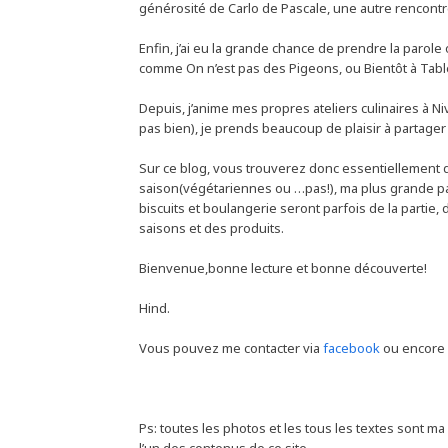
générosité de Carlo de Pascale, une autre rencont
Enfin, j’ai eu la grande chance de prendre la parol
comme On n’est pas des Pigeons, ou Bientôt à Tabl
Depuis, j’anime mes propres ateliers culinaires à Ni
pas bien), je prends beaucoup de plaisir à partager
Sur ce blog, vous trouverez donc essentiellement 
saison(végétariennes ou …pas!), ma plus grande pa
biscuits et boulangerie seront parfois de la parti
saisons et des produits.
Bienvenue,bonne lecture et bonne découverte!
Hind.
Vous pouvez me contacter via
facebook
ou encore 
Ps: toutes les photos et les tous les textes sont ma