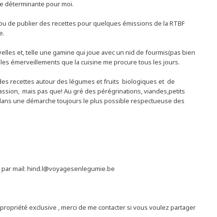
re déterminante pour moi.
e ou de publier des recettes pour quelques émissions de la RTBF
e.
velles et, telle une gamine qui joue avec un nid de fourmis(pas bien
 les émerveillements que la cuisine me procure tous les jours.
des recettes autour des légumes et fruits biologiques et de
ssion, mais pas que! Au gré des pérégrinations, viandes,petits
e, dans une démarche toujours le plus possible respectueuse des
par mail: hind.l@voyagesenlegumie.be
 propriété exclusive , merci de me contacter si vous voulez partager