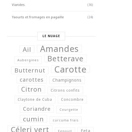
Viandes
(36)
Yaourts et fromages en pagaille
(24)
LE NUAGE
Amandes
Ail
Betterave
Aubergines
Carotte
Butternut
carottes
Champignons
Citron
Citrons confits
Claytone de Cuba
Concombre
Coriandre
Courgette
cumin
curcuma frais
Céleri vert
Feta
Fenouil