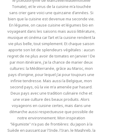
le pseudonyme de Mamzelle/Mademoiselle
Tomate), et le virus de la cuisine m'a touchée
sans crier gare voici une quinzaine d'années. Si
bien que la cuisine est devenue ma seconde vie.
En légumie, on cause cuisine et légumes bio en
voyageant dans les saisons mais aussi littérature,
musique et cinéma car l’art et la cuisine rendent la
vie plus belle, tout simplement. Et chaque saison
apporte son lot de splendeurs végétales : aucun
regret de ne plus avoir de tomates en Janvier ! De
par mon itinéraire, j'ai la chance de marier deux
cultures: la Méditerranée, grâce au Maroc, mon
pays d'origine, pour lequel j'ai pour toujours une
infinie tendresse. Mais aussi la Belgique, mon
second pays, où la vie m'a amenée par hasard.
Deux pays avec une tradition culinaire riche et
une vraie culture des beaux produits. Alors
voyageons en cuisine certes, mais dans une
démarche aussi respectueuse que possible de
notre environnement. Mon inspiration
"légumiste" n'a pas de frontières: du Japon à la
Suède en passant par l'Inde, l'Iran, le Maghreb, la