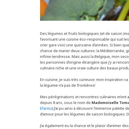
Des légumes et fruits biologiques (et de saison )ma
favorisant une cuisine éco-responsable qui suit les 
crier gare voici une quinzaine d’années. Si bien que
chance de marier deux cultures: la Méditerranée, gr
infinie tendresse. Mais aussi la Belgique, mon sec
les personnes d’origine étrangère que j’y ai rencon
culinaire riche et une vraie culture des beaux produ
En cuisine, je suis très curieuse: mon inspiration va 
la légumie n’a pas de frontières!
Mes pérégrinations et rencontres culinaires m’on
depuis 8 ans, sous le nom de
Mademoiselle Tom
Efarmz
).J’ai pu ainsi à découvrir l’immense palette 
d’amour pour les légumes de saison biologiques. D
J’ai également eu la chance et le plaisir d’animer des