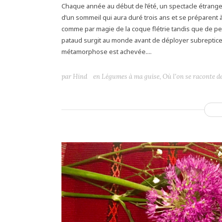
Chaque année au début de l’été, un spectacle étrange 
d’un sommeil qui aura duré trois ans et se préparent 
comme par magie de la coque flétrie tandis que de pet
pataud surgit au monde avant de déployer subrepticem
métamorphose est achevée....
par
Hind
en
Légumes à ma guise
,
Où l'on se raconte d