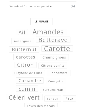
Yaourts et fromages en pagaille
(24)
LE NUAGE
Amandes
Ail
Betterave
Aubergines
Carotte
Butternut
carottes
Champignons
Citron
Citrons confits
Claytone de Cuba
Concombre
Coriandre
Courgette
cumin
curcuma frais
Céleri vert
Feta
Fenouil
Fèves des marais