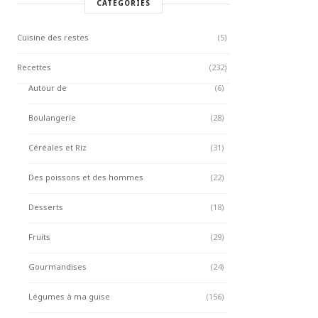
CATÉGORIES
Cuisine des restes
(5)
Recettes
(232)
Autour de
(6)
Boulangerie
(28)
Céréales et Riz
(31)
Des poissons et des hommes
(22)
Desserts
(18)
Fruits
(29)
Gourmandises
(24)
Légumes à ma guise
(156)