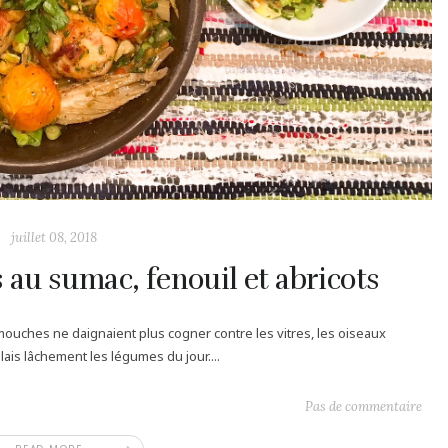
juillet 08, 2018
s au sumac, fenouil et abricots
s mouches ne daignaient plus cogner contre les vitres, les oiseaux
lais lâchement les légumes du jour....
Pas de commentaire