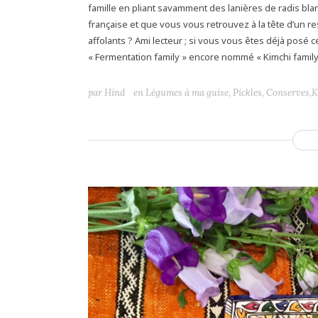
famille en pliant savamment des lanières de radis bla
française et que vous vous retrouvez à la tête d’un 
affolants ? Ami lecteur ; si vous vous êtes déjà posé 
« Fermentation family » encore nommé « Kimchi family »
par
Hind
en
Légumes à ma guise
,
Pickles, Conserves,