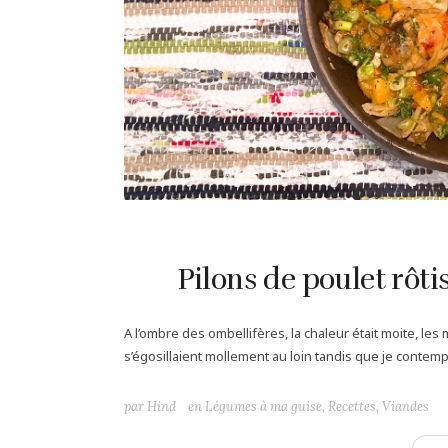
Pilons de poulet rôti
A l’ombre des ombellifères, la chaleur était moite, le
s’égosillaient mollement au loin tandis que je contemp
par
Hind
en
Légumes à ma guise
,
Recettes
,
Viandes