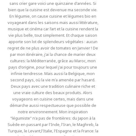
sans crier gare voici une quinzaine d'années. Si
bien que la cuisine est devenue ma seconde vie.
En légumie, on cause cuisine et légumes bio en
voyageant dans les saisons mais aussi littérature,
musique et cinéma car l’art et la cuisine rendent la
vie plus belle, tout simplement. Et chaque saison
apporte son lot de splendeurs végétales : aucun
regret de ne plus avoir de tomates en Janvier ! De
par mon itinéraire, j'ai la chance de marier deux
cultures: la Méditerranée, grâce au Maroc, mon
pays d'origine, pour lequel j'ai pour toujours une
infinie tendresse. Mais aussi la Belgique, mon
second pays, où la vie m'a amenée par hasard.
Deux pays avec une tradition culinaire riche et
une vraie culture des beaux produits. Alors
voyageons en cuisine certes, mais dans une
démarche aussi respectueuse que possible de
notre environnement. Mon inspiration
"légumiste" n'a pas de frontières: du Japon à la
Suède en passant par l'Inde, l'Iran, le Maghreb, la
Turquie, le Levant,l'Italie, l'Espagne et la France: la