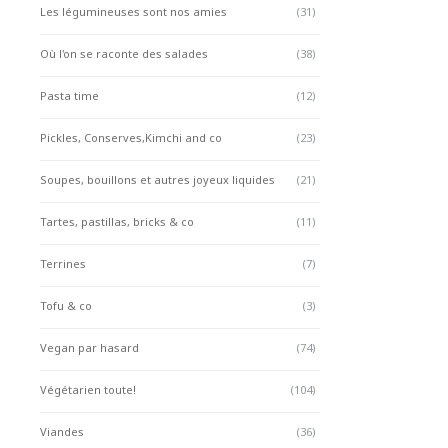
Les légumineuses sont nos amies
(31)
Où l'on se raconte des salades
(38)
Pasta time
(12)
Pickles, Conserves,Kimchi and co
(23)
Soupes, bouillons et autres joyeux liquides
(21)
Tartes, pastillas, bricks & co
(11)
Terrines
(7)
Tofu & co
(3)
Vegan par hasard
(74)
Végétarien toute!
(104)
Viandes
(36)