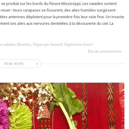
se produit sur les bords du fleuve Mississippi. Les naïades sortent
à muer : leurs carapaces se fissurent, des ailes humides surgissent
ites antennes déploient pour la première fois leur soie fine. Un insecte
ent ses ailes aux nervures dentelées à la découverte du ciel. La
es salades
,
Recettes
,
Vegan par hasard
,
Végétarien toute!
Pas de commentaire
READ MORE