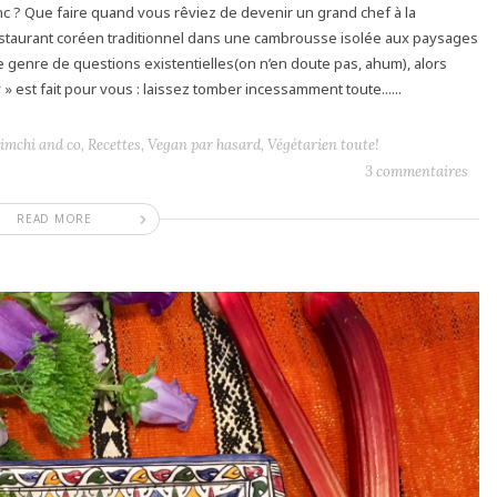
nc ? Que faire quand vous rêviez de devenir un grand chef à la
restaurant coréen traditionnel dans une cambrousse isolée aux paysages
ce genre de questions existentielles(on n’en doute pas, ahum), alors
 est fait pour vous : laissez tomber incessamment toute......
Kimchi and co
,
Recettes
,
Vegan par hasard
,
Végétarien toute!
3 commentaires
READ MORE