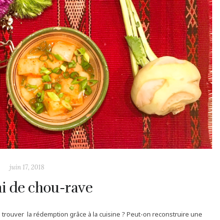
juin 17, 2018
i de chou-rave
l trouver la rédemption grâce à la cuisine ? Peut-on reconstruire une