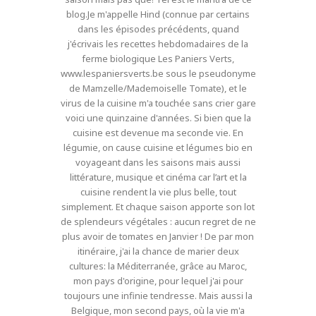
blog.Je m'appelle Hind (connue par certains
dans les épisodes précédents, quand
j'écrivais les recettes hebdomadaires de la
ferme biologique Les Paniers Verts,
www.lespaniersverts.be sous le pseudonyme
de Mamzelle/Mademoiselle Tomate), et le
virus de la cuisine m'a touchée sans crier gare
voici une quinzaine d'années. Si bien que la
cuisine est devenue ma seconde vie. En
légumie, on cause cuisine et légumes bio en
voyageant dans les saisons mais aussi
littérature, musique et cinéma car l’art et la
cuisine rendent la vie plus belle, tout
simplement. Et chaque saison apporte son lot
de splendeurs végétales : aucun regret de ne
plus avoir de tomates en Janvier ! De par mon
itinéraire, j'ai la chance de marier deux
cultures: la Méditerranée, grâce au Maroc,
mon pays d'origine, pour lequel j'ai pour
toujours une infinie tendresse. Mais aussi la
Belgique, mon second pays, où la vie m'a