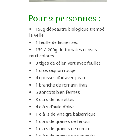
Pour 2 personnes :
150g d’épeautre biologique trempé
la veille
1 feuille de laurier sec
150 à 200g de tomates cerises
multicolores
3 tiges de céleri vert avec feuilles
1 gros oignon rouge
4 gousses d’ail avec peau
1 branche de romarin frais
6 abricots bien fermes
3 c à s de noisettes
4 c à s d’huile d’olive
1 c à s de vinaigre balsamique
1 c à s de graines de fenouil
1 c à s de graines de cumin
1 c à s de graines de coriandre