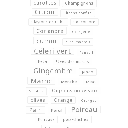
carottes
Champignons
Citron
Citrons confits
Claytone de Cuba
Concombre
Coriandre
Courgette
cumin
curcuma frais
Céleri vert
Fenouil
Feta
Fèves des marais
Gingembre
Japon
Maroc
Menthe
Miso
Oignons nouveaux
Nouilles
olives
Orange
Oranges
Poireau
Pain
Persil
pois-chiches
Poireaux