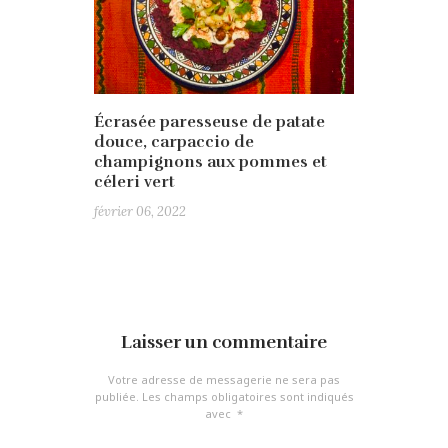
Écrasée paresseuse de patate
douce, carpaccio de
champignons aux pommes et
céleri vert
février 06, 2022
Laisser un commentaire
Votre adresse de messagerie ne sera pas
publiée.
Les champs obligatoires sont indiqués
avec
*