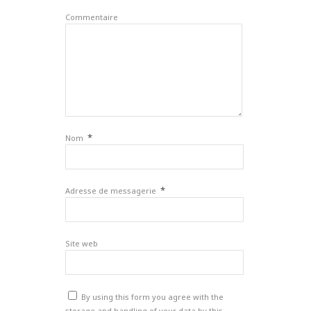
Commentaire
*
Nom
*
Adresse de messagerie
Site web
By using this form you agree with the
storage and handling of your data by this