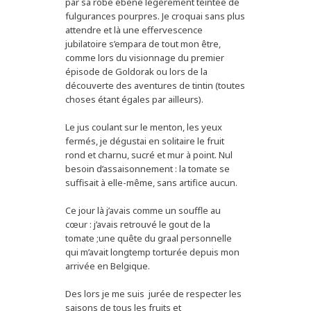
par sa robe ébène légèrement teintée de
fulgurances pourpres. Je croquai sans plus
attendre et là une effervescence
jubilatoire s’empara de tout mon être,
comme lors du visionnage du premier
épisode de Goldorak ou lors de la
découverte des aventures de tintin (toutes
choses étant égales par ailleurs).
Le jus coulant sur le menton, les yeux
fermés, je dégustai en solitaire le fruit
rond et charnu, sucré et mur à point. Nul
besoin d’assaisonnement : la tomate se
suffisait à elle-même, sans artifice aucun.
Ce jour là j’avais comme un souffle au
cœur : j’avais retrouvé le gout de la
tomate ;une quête du graal personnelle
qui m’avait longtemp torturée depuis mon
arrivée en Belgique.
Des lors je me suis jurée de respecter les
saisons de tous les fruits et