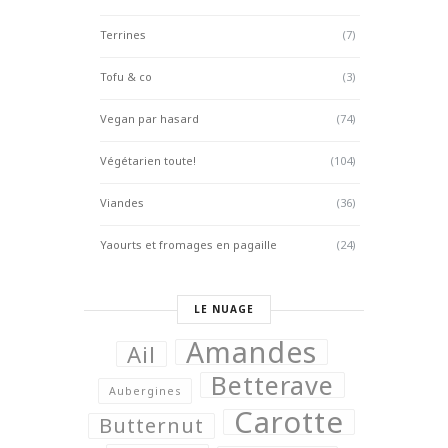
Terrines
(7)
Tofu & co
(3)
Vegan par hasard
(74)
Végétarien toute!
(104)
Viandes
(36)
Yaourts et fromages en pagaille
(24)
LE NUAGE
Amandes
Ail
Betterave
Aubergines
Carotte
Butternut