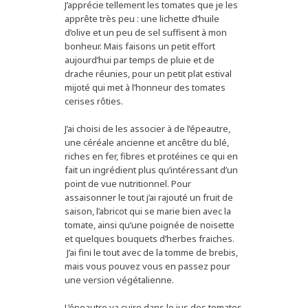
J’apprécie tellement les tomates que je les
apprête très peu : une lichette d’huile
d’olive et un peu de sel suffisent à mon
bonheur. Mais faisons un petit effort
aujourd’hui par temps de pluie et de
drache réunies, pour un petit plat estival
mijoté qui met à l’honneur des tomates
cerises rôties.
J’ai choisi de les associer à de l’épeautre,
une céréale ancienne et ancêtre du blé,
riches en fer, fibres et protéines ce qui en
fait un ingrédient plus qu’intéressant d’un
point de vue nutritionnel. Pour
assaisonner le tout j’ai rajouté un fruit de
saison, l’abricot qui se marie bien avec la
tomate, ainsi qu’une poignée de noisette
et quelques bouquets d’herbes fraiches.
J’ai fini le tout avec de la tomme de brebis,
mais vous pouvez vous en passez pour
une version végétalienne.
L’épeautre va cuire dans le jus des tomates