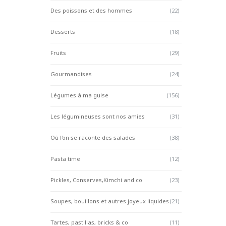
Des poissons et des hommes
(22)
Desserts
(18)
Fruits
(29)
Gourmandises
(24)
Légumes à ma guise
(156)
Les légumineuses sont nos amies
(31)
Où l'on se raconte des salades
(38)
Pasta time
(12)
Pickles, Conserves,Kimchi and co
(23)
Soupes, bouillons et autres joyeux liquides
(21)
Tartes, pastillas, bricks & co
(11)