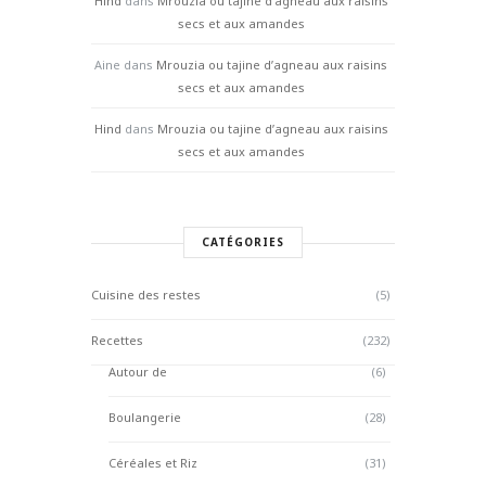
Hind
dans
Mrouzia ou tajine d’agneau aux raisins
secs et aux amandes
Aine
dans
Mrouzia ou tajine d’agneau aux raisins
secs et aux amandes
Hind
dans
Mrouzia ou tajine d’agneau aux raisins
secs et aux amandes
CATÉGORIES
Cuisine des restes
(5)
Recettes
(232)
Autour de
(6)
Boulangerie
(28)
Céréales et Riz
(31)