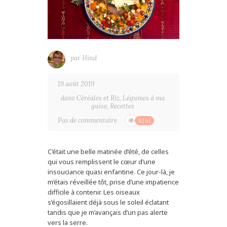
par
Hind
19 août 2019
dans
Céréales et Riz
,
Légumes à ma
guise
,
Recettes
Pas de commentaire
3231
C’était une belle matinée d’été, de celles
qui vous remplissent le cœur d’une
insouciance quasi enfantine. Ce jour-là, je
m’étais réveillée tôt, prise d’une impatience
difficile à contenir. Les oiseaux
s’égosillaient déjà sous le soleil éclatant
tandis que je m’avançais d’un pas alerte
vers la serre.