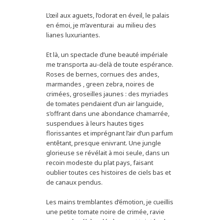
L’œil aux aguets, l’odorat en éveil, le palais
en émoi, je m’aventurai au milieu des
lianes luxuriantes.
Et là, un spectacle d’une beauté impériale
me transporta au-delà de toute espérance.
Roses de bernes, cornues des andes,
marmandes , green zebra, noires de
crimées, groseilles jaunes : des myriades
de tomates pendaient d’un air languide,
s’offrant dans une abondance chamarrée,
suspendues à leurs hautes tiges
florissantes et imprégnant l’air d’un parfum
entêtant, presque enivrant. Une jungle
glorieuse se révélait à moi seule, dans un
recoin modeste du plat pays, faisant
oublier toutes ces histoires de ciels bas et
de canaux pendus.
Les mains tremblantes d’émotion, je cueillis
une petite tomate noire de crimée, ravie