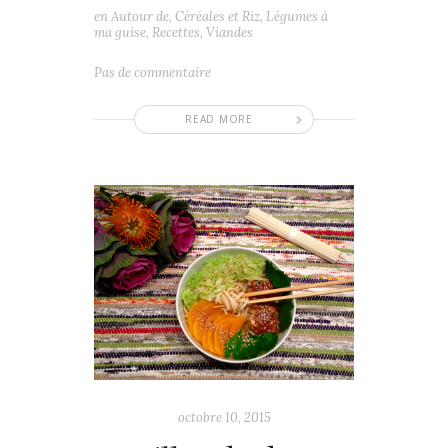
en
Autour de
,
Céréales et Riz
,
Légumes à
ma guise
,
Recettes
,
Viandes
Pas de commentaire
READ MORE
octobre 10, 2015