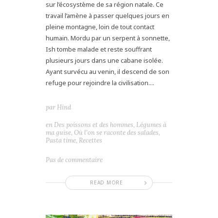
sur l’écosystème de sa région natale. Ce
travail l’amène à passer quelques jours en
pleine montagne, loin de tout contact
humain. Mordu par un serpent à sonnette,
Ish tombe malade et reste souffrant
plusieurs jours dans une cabane isolée.
Ayant survécu au venin, il descend de son
refuge pour rejoindre la civilisation....
par
Hind
en
Des poissons et des hommes
,
Légumes à
ma guise
,
Où l'on se raconte des salades
,
Pasta time
,
Recettes
Pas de commentaire
READ MORE