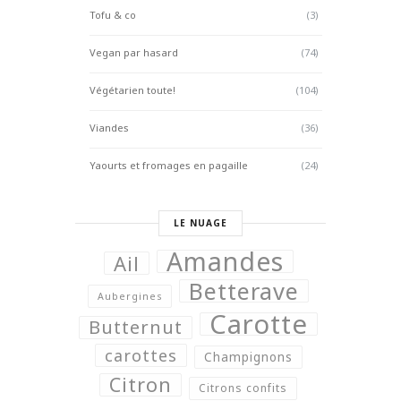
Tofu & co
(3)
Vegan par hasard
(74)
Végétarien toute!
(104)
Viandes
(36)
Yaourts et fromages en pagaille
(24)
LE NUAGE
Amandes
Ail
Betterave
Aubergines
Carotte
Butternut
carottes
Champignons
Citron
Citrons confits