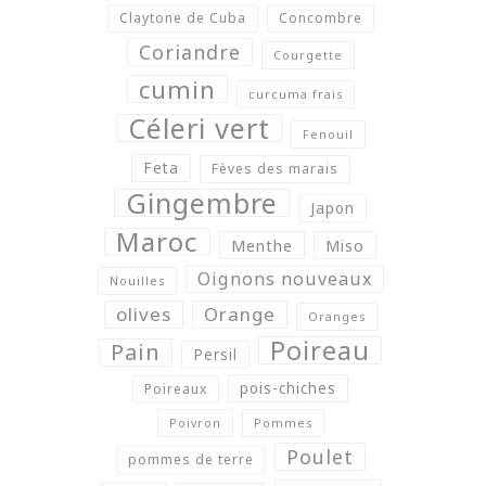
Claytone de Cuba
Concombre
Coriandre
Courgette
cumin
curcuma frais
Céleri vert
Fenouil
Feta
Fèves des marais
Gingembre
Japon
Maroc
Menthe
Miso
Oignons nouveaux
Nouilles
olives
Orange
Oranges
Poireau
Pain
Persil
pois-chiches
Poireaux
Poivron
Pommes
Poulet
pommes de terre