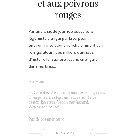
et aux poivrons
rouges
Par une chaude journée estivale, le
légumiste alangui par la torpeur
environnante ouvrit nonchalamment son
réfrigérateur : des milliers d’années
d’histoire lui sautèrent sans crier gare
dans les bras....
par
Hind
en
Céréales et Riz
,
Gourmandises
,
Légumes
à ma guise
,
Les légumineuses sont nos
amies
,
Recettes
,
Vegan par hasard
,
Végétarien toute!
Pas de commentaire
READ MORE