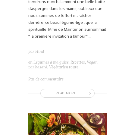
tiendrons nonchalamment une belle botte
d’asperges dans les mains, oublieux que
nous sommes de l’effort maraîcher
derrière ce beau légume-tige , que la
spirituelle Mme de Maintenon surnommait
“ la première invitation à l’amour”....
par
Hind
en
Légumes à ma guise
,
Recettes
,
Vegan
par hasard
,
Végétarien toute!
Pas de commentaire
READ MORE