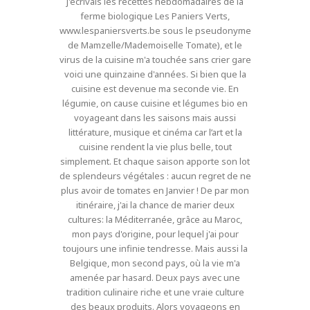
j'écrivais les recettes hebdomadaires de la
ferme biologique Les Paniers Verts,
www.lespaniersverts.be sous le pseudonyme
de Mamzelle/Mademoiselle Tomate), et le
virus de la cuisine m'a touchée sans crier gare
voici une quinzaine d'années. Si bien que la
cuisine est devenue ma seconde vie. En
légumie, on cause cuisine et légumes bio en
voyageant dans les saisons mais aussi
littérature, musique et cinéma car l’art et la
cuisine rendent la vie plus belle, tout
simplement. Et chaque saison apporte son lot
de splendeurs végétales : aucun regret de ne
plus avoir de tomates en Janvier ! De par mon
itinéraire, j'ai la chance de marier deux
cultures: la Méditerranée, grâce au Maroc,
mon pays d'origine, pour lequel j'ai pour
toujours une infinie tendresse. Mais aussi la
Belgique, mon second pays, où la vie m'a
amenée par hasard. Deux pays avec une
tradition culinaire riche et une vraie culture
des beaux produits. Alors voyageons en