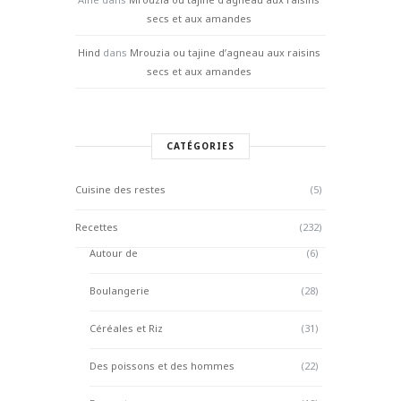
secs et aux amandes
Hind
dans
Mrouzia ou tajine d’agneau aux raisins
secs et aux amandes
CATÉGORIES
Cuisine des restes
(5)
Recettes
(232)
Autour de
(6)
Boulangerie
(28)
Céréales et Riz
(31)
Des poissons et des hommes
(22)