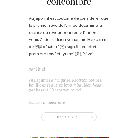
concombre
Au Japon, il est coutume de considérer que
le premier rêve de l’année détermine la
chance du rêveur pour toute l’année à
venir. Cette tradition se nomme Hatsuyume
de 初夢): ‘hatsu ‘ (初) signifie en effet ‘
première fois ‘ et ‘ yume’ (夢), ‘rêve’....
par
Hind
en
Légumes à ma guise
,
Recettes
,
Soupes,
bouillons et autres joyeux liquides
,
Vegan
par hasard
,
Végétarien toute!
Pas de commentaire
READ MORE