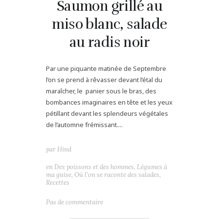
Saumon grillé au
miso blanc, salade
au radis noir
Par une piquante matinée de Septembre
l’on se prend à rêvasser devant l’étal du
maraîcher, le panier sous le bras, des
bombances imaginaires en tête et les yeux
pétillant devant les splendeurs végétales
de l’automne frémissant....
par
Hind
en
Des poissons et des hommes
,
Légumes à
ma guise
,
Où l'on se raconte des salades
,
Recettes
Pas de commentaire