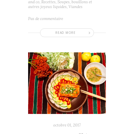
and co
,
Recettes
,
Soupes, bouillons et
autres joyeux liquides
,
Viandes
Pas de commentaire
READ MORE
octobre 01, 2017