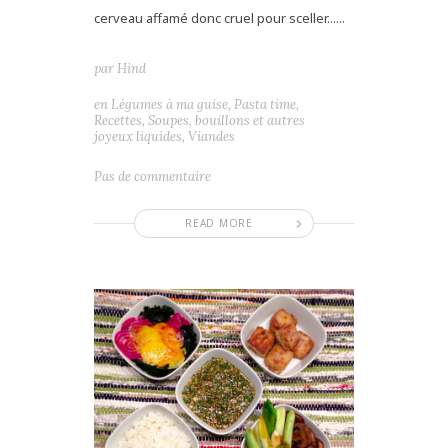
cerveau affamé donc cruel pour sceller......
par
Hind
en
Légumes à ma guise
,
Pasta time
,
Recettes
,
Soupes, bouillons et autres
joyeux liquides
,
Viandes
Pas de commentaire
READ MORE