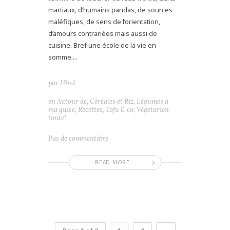
martiaux, d’humains pandas, de sources
maléfiques, de sens de l’orientation,
d’amours contrariées mais aussi de
cuisine. Bref une école de la vie en
somme....
par
Hind
en
Autour de
,
Céréales et Riz
,
Légumes à
ma guise
,
Recettes
,
Tofu & co
,
Végétarien
toute!
Pas de commentaire
READ MORE