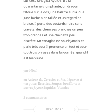
Lui ,c’est Yanagiba Ryuichi. Il a la
quarantaine triomphante, un dragon
tatoué sur le dos, une balafre sur la joue
,une barbe bien taillée et un regard de
braise. Il porte des costards noirs sans
cravate, des chemises blanches un peu
trop grandes et une chainette peu
discrète. Mr Yanagiba ne sourit jamais et
parle très peu. Il prononce en tout et pour
tout trois phrases dans la journée, quand il
est bien luné....
par
Hind
en
Autour de
,
Céréales et Riz
,
Légumes à
ma guise
,
Recettes
,
Soupes, bouillons et
autres joyeux liquides
,
Viandes
2 commentaires
READ MORE