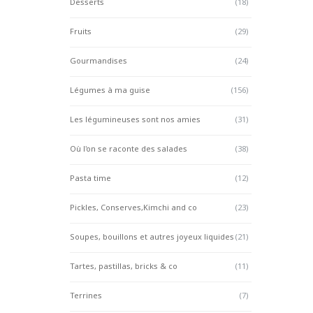
Desserts
(18)
Fruits
(29)
Gourmandises
(24)
Légumes à ma guise
(156)
Les légumineuses sont nos amies
(31)
Où l'on se raconte des salades
(38)
Pasta time
(12)
Pickles, Conserves,Kimchi and co
(23)
Soupes, bouillons et autres joyeux liquides
(21)
Tartes, pastillas, bricks & co
(11)
Terrines
(7)