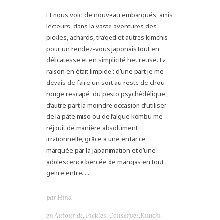
Et nous voici de nouveau embarqués, amis
lecteurs, dans la vaste aventures des
pickles, achards, tra’qed et autres kimchis
pour un rendez-vous japonais tout en
délicatesse et en simplicité heureuse. La
raison en était limpide : d’une part je me
devais de faire un sort au reste de chou
rouge rescapé du pesto psychédélique ,
d’autre part la moindre occasion d’utiliser
de la pâte miso ou de l’algue kombu me
réjouit de manière absolument
irrationnelle, grâce à une enfance
marquée par la japanimation et d’une
adolescence bercée de mangas en tout
genre entre......
par
Hind
en
Autour de
,
Pickles, Conserves,Kimchi