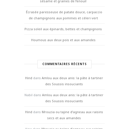
sésame et graines de fenouil
Écrasée paresseuse de patate douce, carpaccio
de champignons aux pommes et céleri vert
Pizza soleil aux épinards, bettes et champignons
Houmous aux deux pois et aux amandes
COMMENTAIRES RÉCENTS
Hind
dans
Amlou aux deux anis: la pâte à tartiner
des Soussis insouciants
Nabil
dans
Amlou aux deux anis: la pâte à tartiner
des Soussis insouciants
Hind
dans
Mrouzia ou tajine d’agneau aux raisins
secs et aux amandes
Aine
dans
Mrouzia ou tajine d’agneau aux raisins