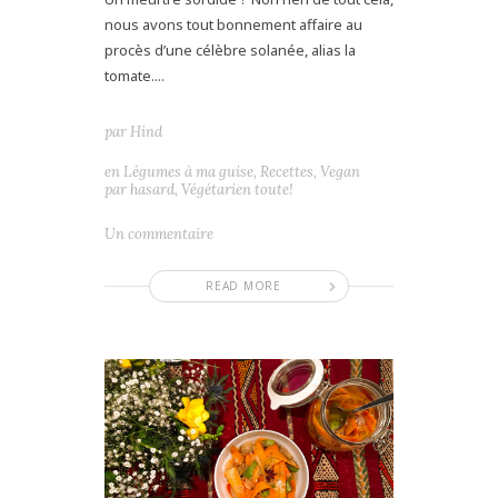
nous avons tout bonnement affaire au
procès d’une célèbre solanée, alias la
tomate....
par
Hind
en
Légumes à ma guise
,
Recettes
,
Vegan
par hasard
,
Végétarien toute!
Un commentaire
READ MORE