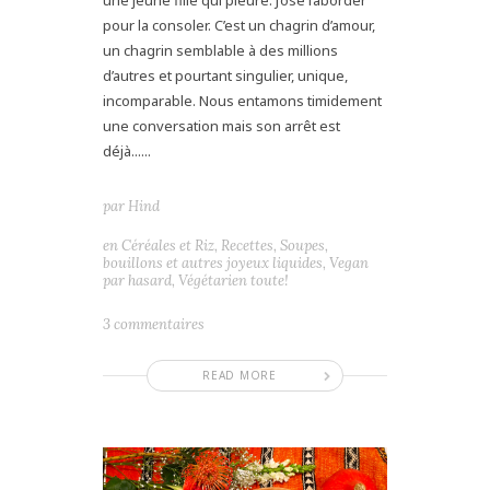
une jeune fille qui pleure. J’ose l’aborder
pour la consoler. C’est un chagrin d’amour,
un chagrin semblable à des millions
d’autres et pourtant singulier, unique,
incomparable. Nous entamons timidement
une conversation mais son arrêt est
déjà......
par
Hind
en
Céréales et Riz
,
Recettes
,
Soupes,
bouillons et autres joyeux liquides
,
Vegan
par hasard
,
Végétarien toute!
3 commentaires
READ MORE