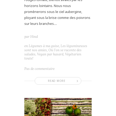
horizons lointains. Nous nous
promènerons sous le ciel aubergine,
ployant sous la brise comme des poivrons
sur leurs branches....
par
Hind
en
Légumes à ma guise
,
Les légumineuses
sont nos amies
,
Où l'on se raconte des
salades
,
Vegan par hasard
,
Végétarien
toute!
Pas de commentaire
READ MORE