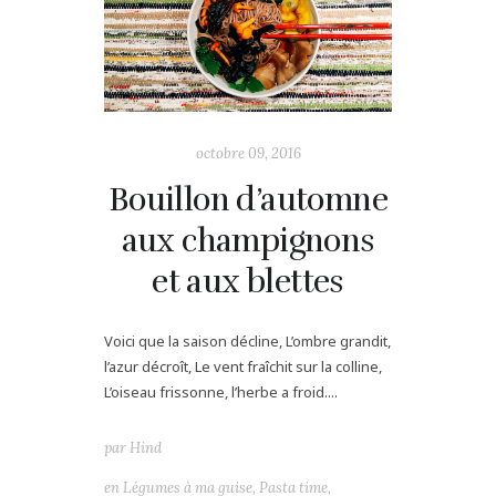
octobre 09, 2016
Bouillon d’automne
aux champignons
et aux blettes
Voici que la saison décline, L’ombre grandit,
l’azur décroît, Le vent fraîchit sur la colline,
L’oiseau frissonne, l’herbe a froid....
par
Hind
en
Légumes à ma guise
,
Pasta time
,