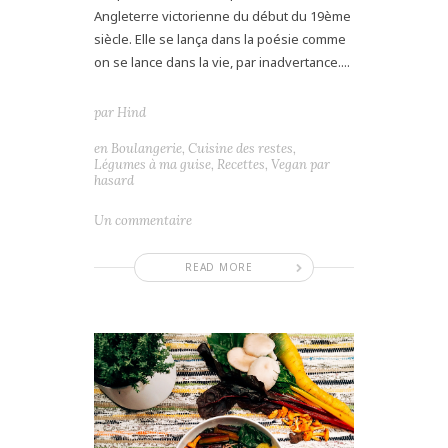
Angleterre victorienne du début du 19ème
siècle. Elle se lança dans la poésie comme
on se lance dans la vie, par inadvertance....
par
Hind
en
Boulangerie
,
Cuisine des restes
,
Légumes à ma guise
,
Recettes
,
Vegan par
hasard
Un commentaire
READ MORE