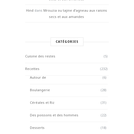
Hind
dans
Mrouzia ou tajine d’agneau aux raisins
secs et aux amandes
CATÉGORIES
Cuisine des restes
(5)
Recettes
(232)
Autour de
(6)
Boulangerie
(28)
Céréales et Riz
(31)
Des poissons et des hommes
(22)
Desserts
(18)