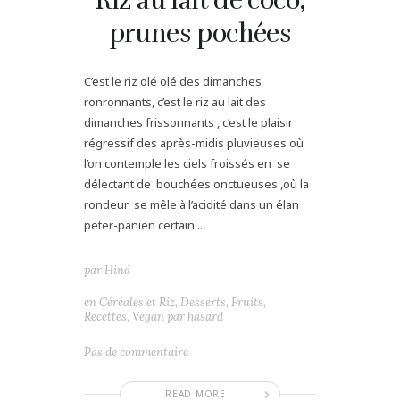
Riz au lait de coco,
prunes pochées
C’est le riz olé olé des dimanches
ronronnants, c’est le riz au lait des
dimanches frissonnants , c’est le plaisir
régressif des après-midis pluvieuses où
l’on contemple les ciels froissés en se
délectant de bouchées onctueuses ,où la
rondeur se mêle à l’acidité dans un élan
peter-panien certain....
par
Hind
en
Céréales et Riz
,
Desserts
,
Fruits
,
Recettes
,
Vegan par hasard
Pas de commentaire
READ MORE