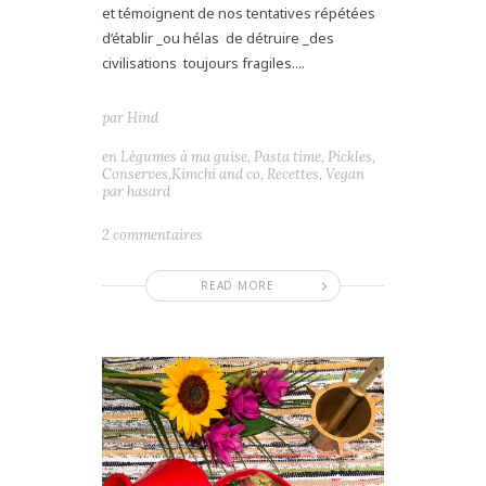
et témoignent de nos tentatives répétées
d’établir _ou hélas de détruire _des
civilisations toujours fragiles....
par
Hind
en
Légumes à ma guise
,
Pasta time
,
Pickles,
Conserves,Kimchi and co
,
Recettes
,
Vegan
par hasard
2 commentaires
READ MORE