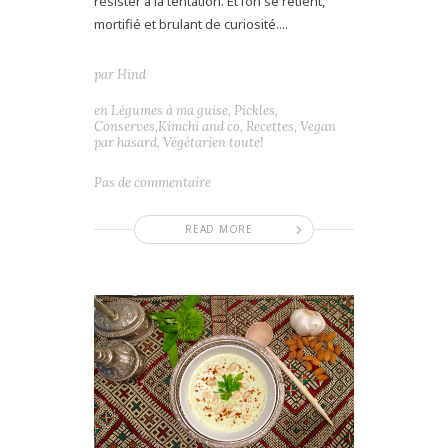
résister à la tentation. Et l’on se retient,
mortifié et brulant de curiosité....
par
Hind
en
Légumes à ma guise
,
Pickles,
Conserves,Kimchi and co
,
Recettes
,
Vegan
par hasard
,
Végétarien toute!
Pas de commentaire
READ MORE