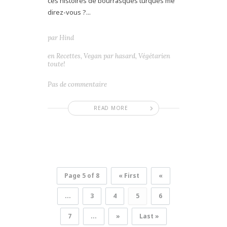
ces histoires de bourrasques turques me
direz-vous ?...
par
Hind
en
Recettes
,
Vegan par hasard
,
Végétarien
toute!
Pas de commentaire
READ MORE
Page 5 of 8
« First
«
...
3
4
5
6
7
...
»
Last »