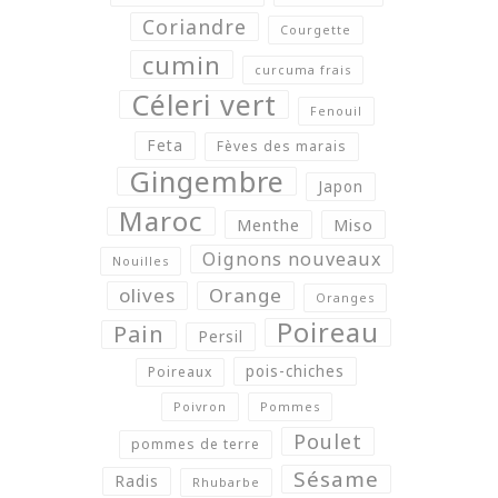
Coriandre
Courgette
cumin
curcuma frais
Céleri vert
Fenouil
Feta
Fèves des marais
Gingembre
Japon
Maroc
Menthe
Miso
Oignons nouveaux
Nouilles
olives
Orange
Oranges
Poireau
Pain
Persil
pois-chiches
Poireaux
Poivron
Pommes
Poulet
pommes de terre
Sésame
Radis
Rhubarbe