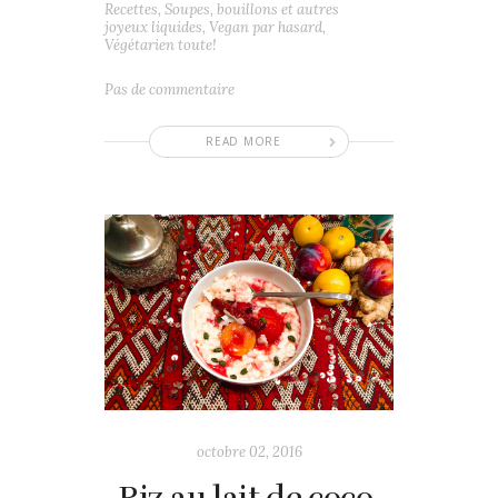
Recettes
,
Soupes, bouillons et autres
joyeux liquides
,
Vegan par hasard
,
Végétarien toute!
Pas de commentaire
READ MORE
octobre 02, 2016