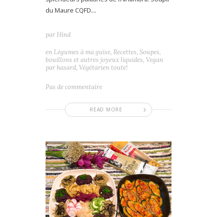
du Maure CQFD....
par
Hind
en
Légumes à ma guise
,
Recettes
,
Soupes,
bouillons et autres joyeux liquides
,
Vegan
par hasard
,
Végétarien toute!
Pas de commentaire
READ MORE