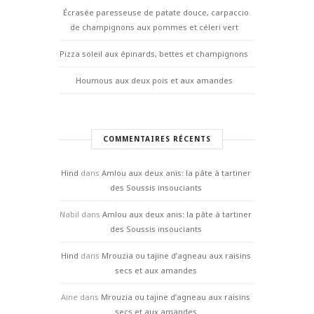
Écrasée paresseuse de patate douce, carpaccio
de champignons aux pommes et céleri vert
Pizza soleil aux épinards, bettes et champignons
Houmous aux deux pois et aux amandes
COMMENTAIRES RÉCENTS
Hind
dans
Amlou aux deux anis: la pâte à tartiner
des Soussis insouciants
Nabil
dans
Amlou aux deux anis: la pâte à tartiner
des Soussis insouciants
Hind
dans
Mrouzia ou tajine d’agneau aux raisins
secs et aux amandes
Aine
dans
Mrouzia ou tajine d’agneau aux raisins
secs et aux amandes