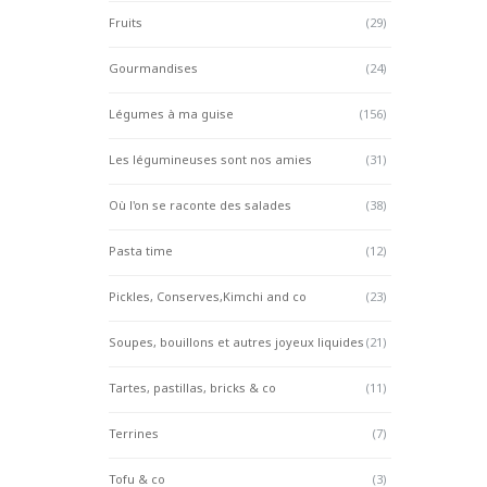
Fruits
(29)
Gourmandises
(24)
Légumes à ma guise
(156)
Les légumineuses sont nos amies
(31)
Où l'on se raconte des salades
(38)
Pasta time
(12)
Pickles, Conserves,Kimchi and co
(23)
Soupes, bouillons et autres joyeux liquides
(21)
Tartes, pastillas, bricks & co
(11)
Terrines
(7)
Tofu & co
(3)