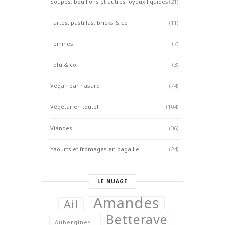
Soupes, bouillons et autres joyeux liquides
(21)
Tartes, pastillas, bricks & co
(11)
Terrines
(7)
Tofu & co
(3)
Vegan par hasard
(74)
Végétarien toute!
(104)
Viandes
(36)
Yaourts et fromages en pagaille
(24)
LE NUAGE
Amandes
Ail
Betterave
Aubergines