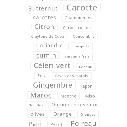
Carotte
Butternut
carottes
Champignons
Citron
Citrons confits
Claytone de Cuba
Concombre
Coriandre
Courgette
cumin
curcuma frais
Céleri vert
Fenouil
Feta
Fèves des marais
Gingembre
Japon
Maroc
Menthe
Miso
Oignons nouveaux
Nouilles
olives
Orange
Oranges
Poireau
Pain
Persil