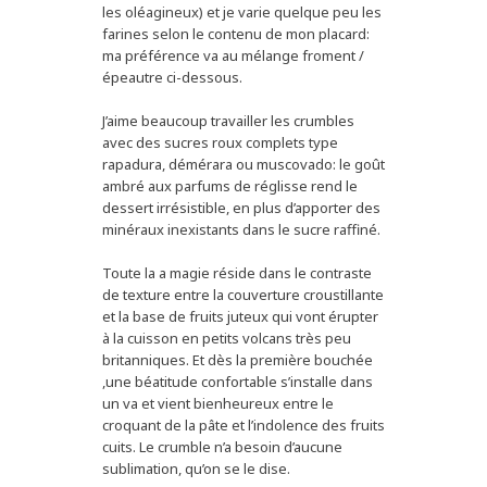
les oléagineux) et je varie quelque peu les
farines selon le contenu de mon placard:
ma préférence va au mélange froment /
épeautre ci-dessous.
J’aime beaucoup travailler les crumbles
avec des sucres roux complets type
rapadura, démérara ou muscovado: le goût
ambré aux parfums de réglisse rend le
dessert irrésistible, en plus d’apporter des
minéraux inexistants dans le sucre raffiné.
Toute la a magie réside dans le contraste
de texture entre la couverture croustillante
et la base de fruits juteux qui vont érupter
à la cuisson en petits volcans très peu
britanniques. Et dès la première bouchée
,une béatitude confortable s’installe dans
un va et vient bienheureux entre le
croquant de la pâte et l’indolence des fruits
cuits. Le crumble n’a besoin d’aucune
sublimation, qu’on se le dise.