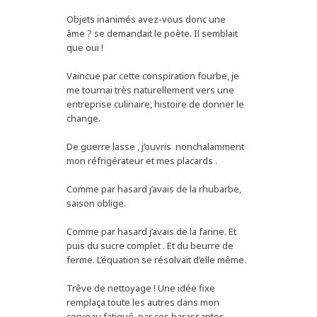
Objets inanimés avez-vous donc une
âme ? se demandait le poète. Il semblait
que oui !
Vaincue par cette conspiration fourbe, je
me tournai très naturellement vers une
entreprise culinaire, histoire de donner le
change.
De guerre lasse , j’ouvris nonchalamment
mon réfrigérateur et mes placards .
Comme par hasard j’avais de la rhubarbe,
saison oblige.
Comme par hasard j’avais de la farine. Et
puis du sucre complet . Et du beurre de
ferme. L’équation se résolvait d’elle même.
Trêve de nettoyage ! Une idée fixe
remplaça toute les autres dans mon
cerveau fatigué par ces harassantes