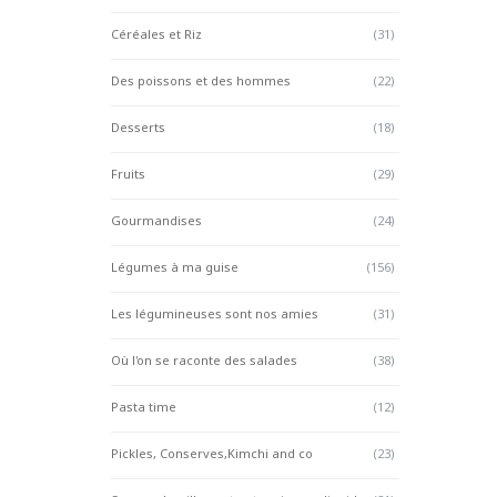
Céréales et Riz
(31)
Des poissons et des hommes
(22)
Desserts
(18)
Fruits
(29)
Gourmandises
(24)
Légumes à ma guise
(156)
Les légumineuses sont nos amies
(31)
Où l'on se raconte des salades
(38)
Pasta time
(12)
Pickles, Conserves,Kimchi and co
(23)