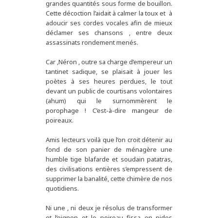
grandes quantités sous forme de bouillon.
Cette décoction l’aidait à calmer la toux et à
adoucir ses cordes vocales afin de mieux
déclamer ses chansons , entre deux
assassinats rondement menés.
Car ,Néron , outre sa charge d’empereur un
tantinet sadique, se plaisait à jouer les
poètes à ses heures perdues, le tout
devant un public de courtisans volontaires
(ahum) qui le surnommèrent le
porophage ! C’est-à-dire mangeur de
poireaux.
Amis lecteurs voilà que l’on croit détenir au
fond de son panier de ménagère une
humble tige blafarde et soudain patatras,
des civilisations entières s’empressent de
supprimer la banalité, cette chimère de nos
quotidiens.
Ni une , ni deux je résolus de transformer
et l’oignon et le poireau fissa en pides