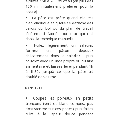
ajoutez 150 à 200 ml d’eau (en plus des
100 ml initialement prélevés pour la
levure)
La pâte est prête quand elle est
bien élastique et qu’elle se détache des
parois du bol ou du plan de travail
légèrement fariné pour ceux qui ont
choisi la technique manuelle.
Huilez légèrement un saladier,
formez en pâton, déposez
délicatement dans le saladier , puis
couvrez avec un linge propre ou du film
alimentaire et laissez lever pendant 1h
à 1h30, jusqu’à ce que la pâte ait
doublé de volume .
Garniture:
Coupez les poireaux en petits
tronçons (vert et blanc compris, pas
d’ostracisme sur ces pages) puis faites
cuire à la vapeur douce pendant