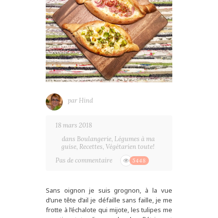
par
Hind
18 mars 2018
dans
Boulangerie
,
Légumes à ma
guise
,
Recettes
,
Végétarien toute!
Pas de commentaire
5448
Sans oignon je suis grognon, à la vue
d’une tête d’ail je défaille sans faille, je me
frotte à l’échalote qui mijote, les tulipes me