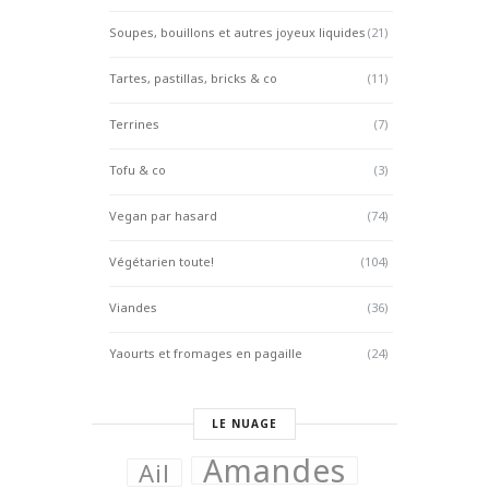
Soupes, bouillons et autres joyeux liquides
(21)
Tartes, pastillas, bricks & co
(11)
Terrines
(7)
Tofu & co
(3)
Vegan par hasard
(74)
Végétarien toute!
(104)
Viandes
(36)
Yaourts et fromages en pagaille
(24)
LE NUAGE
Amandes
Ail