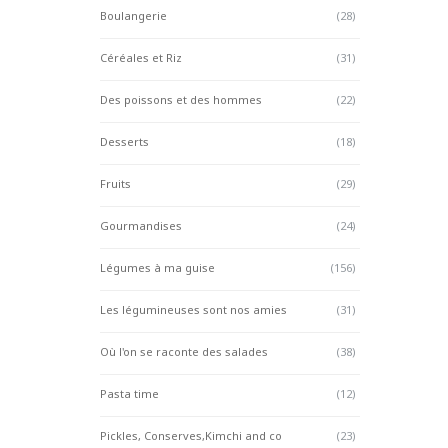
Boulangerie
(28)
Céréales et Riz
(31)
Des poissons et des hommes
(22)
Desserts
(18)
Fruits
(29)
Gourmandises
(24)
Légumes à ma guise
(156)
Les légumineuses sont nos amies
(31)
Où l'on se raconte des salades
(38)
Pasta time
(12)
Pickles, Conserves,Kimchi and co
(23)