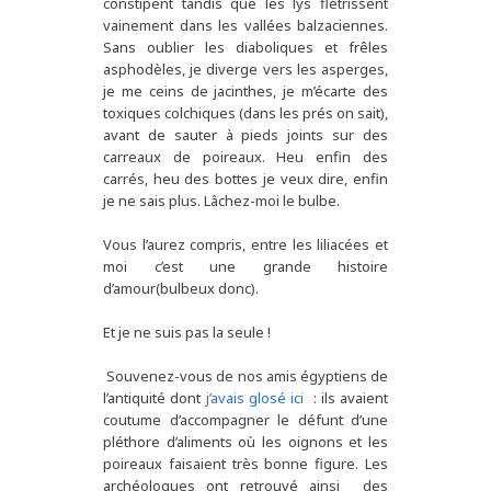
constipent tandis que les lys flétrissent
vainement dans les vallées balzaciennes.
Sans oublier les diaboliques et frêles
asphodèles, je diverge vers les asperges,
je me ceins de jacinthes, je m’écarte des
toxiques colchiques (dans les prés on sait),
avant de sauter à pieds joints sur des
carreaux de poireaux. Heu enfin des
carrés, heu des bottes je veux dire, enfin
je ne sais plus. Lâchez-moi le bulbe.
Vous l’aurez compris, entre les liliacées et
moi c’est une grande histoire
d’amour(bulbeux donc).
Et je ne suis pas la seule !
Souvenez-vous de nos amis égyptiens de
l’antiquité dont
j’avais glosé ici
: ils avaient
coutume d’accompagner le défunt d’une
pléthore d’aliments où les oignons et les
poireaux faisaient très bonne figure. Les
archéologues ont retrouvé ainsi des