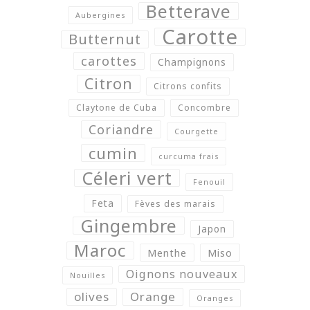
Betterave
Aubergines
Carotte
Butternut
carottes
Champignons
Citron
Citrons confits
Claytone de Cuba
Concombre
Coriandre
Courgette
cumin
curcuma frais
Céleri vert
Fenouil
Feta
Fèves des marais
Gingembre
Japon
Maroc
Menthe
Miso
Oignons nouveaux
Nouilles
olives
Orange
Oranges