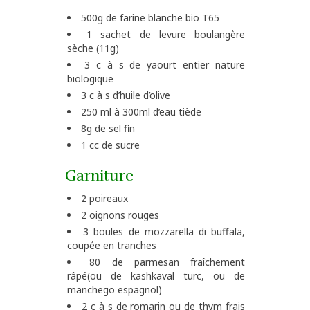
500g de farine blanche bio T65
1 sachet de levure boulangère
sèche (11g)
3 c à s de yaourt entier nature
biologique
3 c à s d’huile d’olive
250 ml à 300ml d’eau tiède
8g de sel fin
1 cc de sucre
Garniture
2 poireaux
2 oignons rouges
3 boules de mozzarella di buffala,
coupée en tranches
80 de parmesan fraîchement
râpé(ou de kashkaval turc, ou de
manchego espagnol)
2 c à s de romarin ou de thym frais