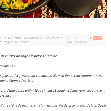
e
,
Les légumineuses sont nos amies
,
Recettes
,
Un
5592
rd
,
Végétarien toute!
commentaire
 cultiver de l’orge à la place de l’avoine.
la semence ?
as plus de dix grains pour commencer :ils m’en donneront cinquante ;avec
nquante !L’année d’après…
pris d’une transe arithmétique intense.
Soudain il démarre en coup de vent
aysans :
utique pleine de monde, il me faut au plus vite deux cents sacs de jute. Quelle