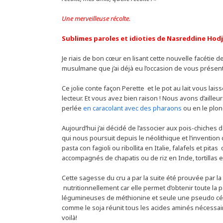
Une merveilleuse récolte.
Sublimes paroles et idioties de Nasreddine Hod
Je riais de bon cœur en lisant cette nouvelle facétie
musulmane que j’ai déjà eu l’occasion de vous présen
Ce jolie conte façon Perette et le pot au lait vous la
lecteur. Et vous avez bien raison ! Nous avons d’ail
perlée
en caracolant avec des pharaons
ou en le plo
Aujourd’hui j’ai décidé de l’associer aux pois-chiches
qui nous poursuit depuis le néolithique et l’invention
pasta con fagioli ou ribollita en Italie, falafels et pit
accompagnés de chapatis ou de riz en Inde, tortillas e
Cette sagesse du cru a par la suite été prouvée par l
nutritionnellement car elle permet d’obtenir toute la 
légumineuses de méthionine et seule une pseudo cér
comme le soja réunit tous les acides aminés nécessai
voilà!