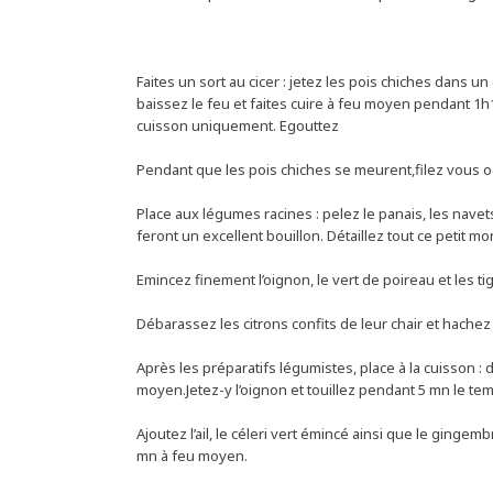
Faites un sort au cicer : jetez les pois chiches dans u
baissez le feu et faites cuire à feu moyen pendant 1h15 
cuisson uniquement. Egouttez
Pendant que les pois chiches se meurent,filez vous o
Place aux légumes racines : pelez le panais, les navets
feront un excellent bouillon. Détaillez tout ce petit 
Emincez finement l’oignon, le vert de poireau et les tig
Débarassez les citrons confits de leur chair et hachez
Après les préparatifs légumistes, place à la cuisson : d
moyen.Jetez-y l’oignon et touillez pendant 5 mn le te
Ajoutez l’ail, le céleri vert émincé ainsi que le gingem
mn à feu moyen.