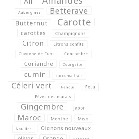
Amandes
Ail
Betterave
Aubergines
Carotte
Butternut
carottes
Champignons
Citron
Citrons confits
Claytone de Cuba
Concombre
Coriandre
Courgette
cumin
curcuma frais
Céleri vert
Feta
Fenouil
Fèves des marais
Gingembre
Japon
Maroc
Menthe
Miso
Oignons nouveaux
Nouilles
olives
Orange