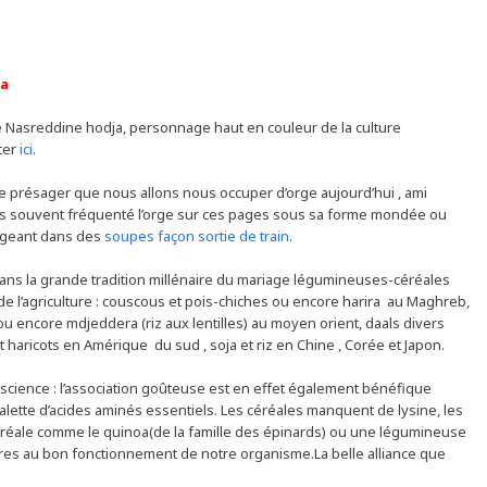
ja
 de Nasreddine hodja, personnage haut en couleur de la culture
ter
ici
.
isse présager que nous allons nous occuper d’orge aujourd’hui , ami
leurs souvent fréquenté l’orge sur ces pages sous sa forme mondée ou
ngeant dans des
soupes façon sortie de train
.
 dans la grande tradition millénaire du mariage légumineuses-céréales
 de l’agriculture : couscous et pois-chiches ou encore harira au Maghreb,
as ou encore mdjeddera (riz aux lentilles) au moyen orient, daals divers
t haricots en Amérique du sud , soja et riz en Chine , Corée et Japon.
a science : l’association goûteuse est en effet également bénéfique
palette d’acides aminés essentiels. Les céréales manquent de lysine, les
éale comme le quinoa(de la famille des épinards) ou une légumineuse
res au bon fonctionnement de notre organisme.La belle alliance que