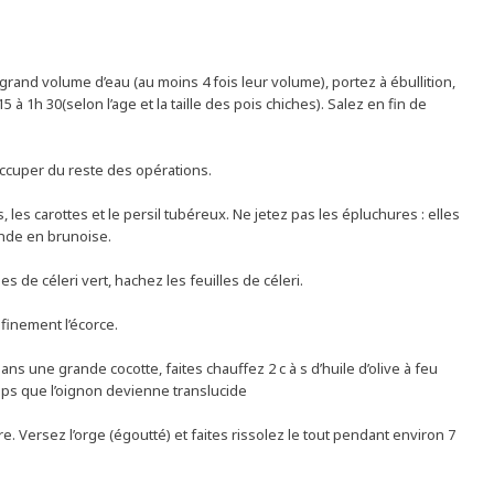
n grand volume d’eau (au moins 4 fois leur volume), portez à ébullition,
à 1h 30(selon l’age et la taille des pois chiches). Salez en fin de
ccuper du reste des opérations.
, les carottes et le persil tubéreux. Ne jetez pas les épluchures : elles
monde en brunoise.
es de céleri vert, hachez les feuilles de céleri.
 finement l’écorce.
ans une grande cocotte, faites chauffez 2 c à s d’huile d’olive à feu
mps que l’oignon devienne translucide
bre. Versez l’orge (égoutté) et faites rissolez le tout pendant environ 7