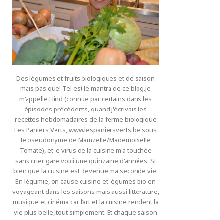
Des légumes et fruits biologiques et de saison
mais pas que! Tel est le mantra de ce blog.Je
m'appelle Hind (connue par certains dans les
épisodes précédents, quand j'écrivais les
recettes hebdomadaires de la ferme biologique
Les Paniers Verts, www.lespaniersverts.be sous
le pseudonyme de Mamzelle/Mademoiselle
Tomate), et le virus de la cuisine m'a touchée
sans crier gare voici une quinzaine d'années. Si
bien que la cuisine est devenue ma seconde vie.
En légumie, on cause cuisine et légumes bio en
voyageant dans les saisons mais aussi littérature,
musique et cinéma car l’art et la cuisine rendent la
vie plus belle, tout simplement. Et chaque saison