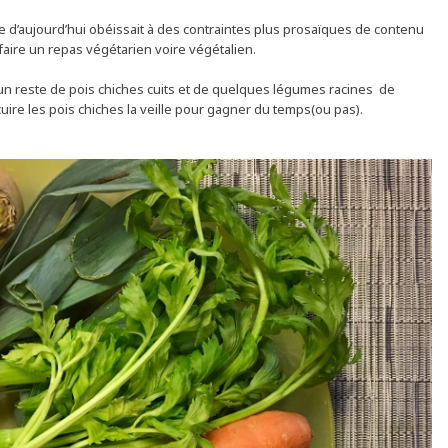
ne d’aujourd’hui obéissait à des contraintes plus prosaïques de contenu
 faire un repas végétarien voire végétalien.
un reste de pois chiches cuits et de quelques légumes racines de
cuire les pois chiches la veille pour gagner du temps(ou pas).