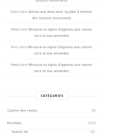
Soussis insouciants
Nabil
dans
Amlou aux deux anis: la pâte à tartiner
des Soussis insouciants
Hind
dans
Mrouzia ou tajine d’agneau aux raisins
secs et aux amandes
Aine
dans
Mrouzia ou tajine d’agneau aux raisins
secs et aux amandes
Hind
dans
Mrouzia ou tajine d’agneau aux raisins
secs et aux amandes
CATÉGORIES
Cuisine des restes
(5)
Recettes
(232)
Autour de
(6)