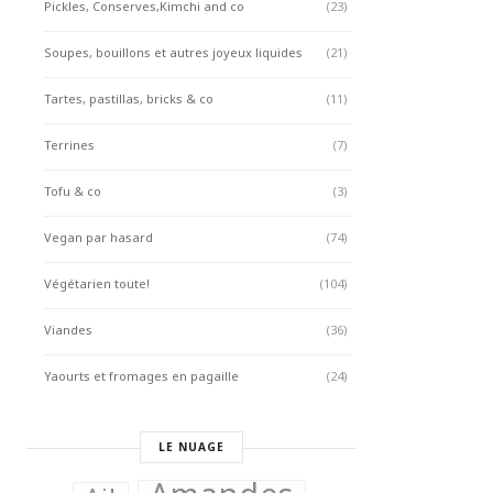
Pickles, Conserves,Kimchi and co
(23)
Soupes, bouillons et autres joyeux liquides
(21)
Tartes, pastillas, bricks & co
(11)
Terrines
(7)
Tofu & co
(3)
Vegan par hasard
(74)
Végétarien toute!
(104)
Viandes
(36)
Yaourts et fromages en pagaille
(24)
LE NUAGE