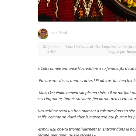
par
Hind
03 février
dans
Céréales et Riz
,
Légumes à ma guis
2019
Vegan par hasa
«
Cette année,annonce Nasreddine à sa femme, j’ai décidé de
-Encore une de tes bonnes idées ! Et où iras-tu chercher 
-Mais c’est éminemment simple ma chère ! ll ne me faut p
ces cinquante, l’année suivante, j’en aurai.. deux cent ci
Nasreddine resta un bon moment à calculer dans sa tête, 
et file comme un dard chez le marchand qui fournit les
p
-Ismail !Lui crie-t’il triomphalement en entrant dans la bo
récolte, mes amis, quelle récolte ! »