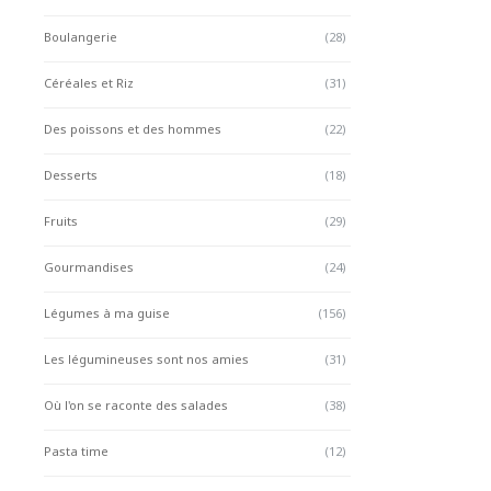
Boulangerie
(28)
Céréales et Riz
(31)
Des poissons et des hommes
(22)
Desserts
(18)
Fruits
(29)
Gourmandises
(24)
Légumes à ma guise
(156)
Les légumineuses sont nos amies
(31)
Où l'on se raconte des salades
(38)
Pasta time
(12)