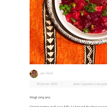
par
Hind
10 février 2019
dans
Légumes à ma gui
Vingt-cinq ans.
C’est le temps qu’il aura fallu à Léonard de Vinci pou