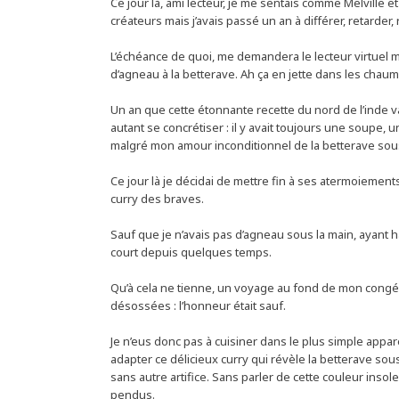
Ce jour là, ami lecteur, je me sentais comme Melville 
créateurs mais j’avais passé un an à différer, retarder, 
L’échéance de quoi, me demandera le lecteur virtuel ma
d’agneau à la betterave. Ah ça en jette dans les chaum
Un an que cette étonnante recette du nord de l’inde v
autant se concrétiser : il y avait toujours une soupe, 
malgré mon amour inconditionnel de la betterave sou
Ce jour là je décidai de mettre fin à ses atermoiements :
curry des braves.
Sauf que je n’avais pas d’agneau sous la main, ayant
court depuis quelques temps.
Qu’à cela ne tienne, un voyage au fond de mon congé
désossées : l’honneur était sauf.
Je n’eus donc pas à cuisiner dans le plus simple apparei
adapter ce délicieux curry qui révèle la betterave sou
sans autre artifice. Sans parler de cette couleur insole
pendus.