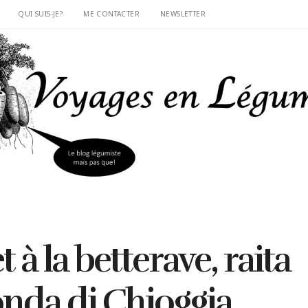
QUI SUIS-JE?
ME CONTACTER
NEWSLETTER
 à la betterave, raita
onda di Chioggia