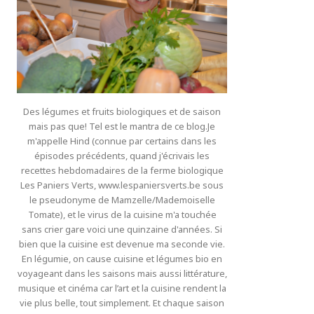
Des légumes et fruits biologiques et de saison
mais pas que! Tel est le mantra de ce blog.Je
m'appelle Hind (connue par certains dans les
épisodes précédents, quand j'écrivais les
recettes hebdomadaires de la ferme biologique
Les Paniers Verts, www.lespaniersverts.be sous
le pseudonyme de Mamzelle/Mademoiselle
Tomate), et le virus de la cuisine m'a touchée
sans crier gare voici une quinzaine d'années. Si
bien que la cuisine est devenue ma seconde vie.
En légumie, on cause cuisine et légumes bio en
voyageant dans les saisons mais aussi littérature,
musique et cinéma car l’art et la cuisine rendent la
vie plus belle, tout simplement. Et chaque saison