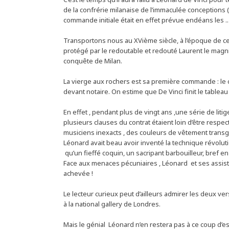
de la confrérie milanaise de l’immaculée conceptions (
commande initiale était en effet prévue endéans les ..
Transportons nous au XVième siècle, à l’époque de cet
protégé par le redoutable et redouté Laurent le magnifi
conquête de Milan.
La vierge aux rochers est sa première commande : le 
devant notaire. On estime que De Vinci finit le tableau
En effet , pendant plus de vingt ans ,une série de liti
plusieurs clauses du contrat étaient loin d’être resp
musiciens inexacts , des couleurs de vêtement transgre
Léonard avait beau avoir inventé la technique révolu
qu’un fieffé coquin, un sacripant barbouilleur, bref en
Face aux menaces pécuniaires , Léonard et ses assis
achevée !
Le lecteur curieux peut d’ailleurs admirer les deux ve
à la national gallery de Londres.
Mais le génial Léonard n’en restera pas à ce coup d’ess