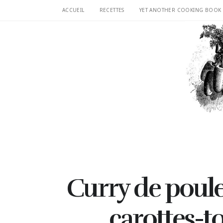
ACCUEIL
RECETTES
YET ANOTHER COOKING BOOK
Curry de poulet
carottes-t