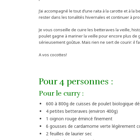
J’ai accompagné le tout d’une raita à la carotte et à l
rester dans les tonalités hivernales et continuer à p
Je vous conseille de cuire les betteraves la veille, h
poulet gagne à mariner la veille pour encore plus de go
sérieusement goûtue. Mais rien ne sert de courir: il faut
A vos cocottes!
Pour 4 personnes :
Pour le curry :
600 à 800g de cuisses de poulet biologique d
4 petites betteraves (environ 400g)
1 oignon rouge émincé finement
6 gousses de cardamome verte légèrement c
2 feuilles de laurier sec