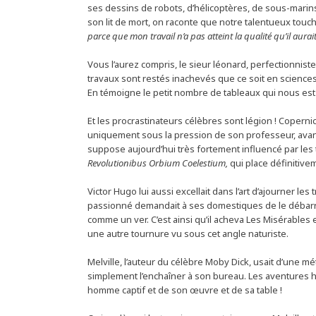
ses dessins de robots, d’hélicoptères, de sous-marins 
son lit de mort, on raconte que notre talentueux touche 
parce que mon travail n’a pas atteint la qualité qu’il aurai
Vous l’aurez compris, le sieur léonard, perfectionnis
travaux sont restés inachevés que ce soit en science
En témoigne le petit nombre de tableaux qui nous est
Et les procrastinateurs célèbres sont légion ! Copernic
uniquement sous la pression de son professeur, avant
suppose aujourd’hui très fortement influencé par les
Revolutionibus Orbium Coelestium,
qui place définitive
Victor Hugo lui aussi excellait dans l’art d’ajourner les t
passionné demandait à ses domestiques de le débarr
comme un ver. C’est ainsi qu’il acheva Les Misérables
une autre tournure vu sous cet angle naturiste.
Melville, l’auteur du célèbre Moby Dick, usait d’une m
simplement l’enchaîner à son bureau. Les aventures 
homme captif et de son œuvre et de sa table !