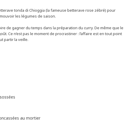
a betterave tonda di Chioggia (la fameuse betterave rose zébré) pour
romouvoir les légumes de saison.
istoire de gagner du temps dans la préparation du curry. De même que le
ût. Ce n’est pas le moment de procrastiner : l’affaire est en tout point
 partir la veille.
ésossées
oncassées au mortier