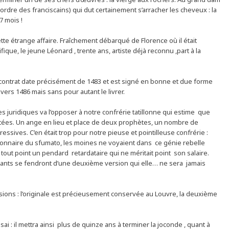
ordre des franciscains) qui dut certainement s’arracher les cheveux : la
7 mois !
te étrange affaire. Fraîchement débarqué de Florence où il était
que, le jeune Léonard , trente ans, artiste déjà reconnu ,part à la
contrat date précisément de 1483 et est signé en bonne et due forme
 vers 1486 mais sans pour autant le livrer.
ges juridiques va l’opposer à notre confrérie tatillonne qui estime que
ectées. Un ange en lieu et place de deux prophètes, un nombre de
ssives. C’en était trop pour notre pieuse et pointilleuse confrérie :
tionnaire du sfumato, les moines ne voyaient dans ce génie rebelle
 tout point un pendard retardataire qui ne méritait point son salaire.
tants se fendront d’une deuxième version qui elle… ne sera jamais
rsions : l’originale est précieusement conservée au Louvre, la deuxième
ai : il mettra ainsi plus de quinze ans à terminer la joconde , quant à