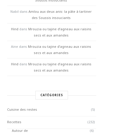
Soussis insouciants
Nabil
dans
Amlou aux deux anis: la pâte à tartiner
des Soussis insouciants
Hind
dans
Mrouzia ou tajine d’agneau aux raisins
secs et aux amandes
Aine
dans
Mrouzia ou tajine d’agneau aux raisins
secs et aux amandes
Hind
dans
Mrouzia ou tajine d’agneau aux raisins
secs et aux amandes
CATÉGORIES
Cuisine des restes
(5)
Recettes
(232)
Autour de
(6)