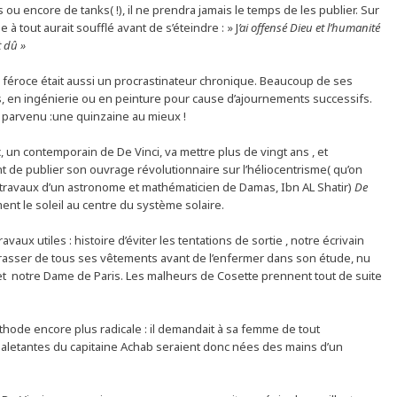
ou encore de tanks( !), il ne prendra jamais le temps de les publier. Sur
à tout aurait soufflé avant de s’éteindre : » J
’ai offensé Dieu et l’humanité
t dû »
te féroce était aussi un procrastinateur chronique. Beaucoup de ses
s, en ingénierie ou en peinture pour cause d’ajournements successifs.
 parvenu :une quinzaine au mieux !
, un contemporain de De Vinci, va mettre plus de vingt ans , et
 de publier son ouvrage révolutionnaire sur l’héliocentrisme( qu’on
 travaux d’un astronome et mathématicien de Damas, Ibn AL Shatir)
De
ment le soleil au centre du système solaire.
ravaux utiles : histoire d’éviter les tentations de sortie , notre écrivain
asser de tous ses vêtements avant de l’enfermer dans son étude, nu
 et notre Dame de Paris. Les malheurs de Cosette prennent tout de suite
éthode encore plus radicale : il demandait à sa femme de tout
haletantes du capitaine Achab seraient donc nées des mains d’un