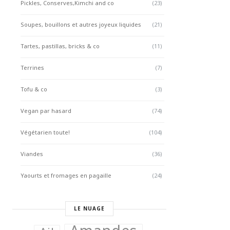
Pickles, Conserves,Kimchi and co
(23)
Soupes, bouillons et autres joyeux liquides
(21)
Tartes, pastillas, bricks & co
(11)
Terrines
(7)
Tofu & co
(3)
Vegan par hasard
(74)
Végétarien toute!
(104)
Viandes
(36)
Yaourts et fromages en pagaille
(24)
LE NUAGE