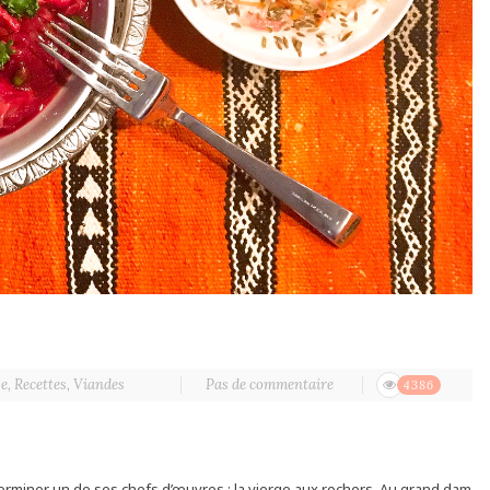
se
,
Recettes
,
Viandes
Pas de commentaire
4386
r terminer un de ses chefs d’œuvres : la vierge aux rochers. Au grand dam