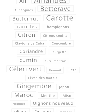
Amandes
Ail
Betterave
Aubergines
Carotte
Butternut
carottes
Champignons
Citron
Citrons confits
Claytone de Cuba
Concombre
Coriandre
Courgette
cumin
curcuma frais
Céleri vert
Feta
Fenouil
Fèves des marais
Gingembre
Japon
Maroc
Menthe
Miso
Oignons nouveaux
Nouilles
olives
Orange