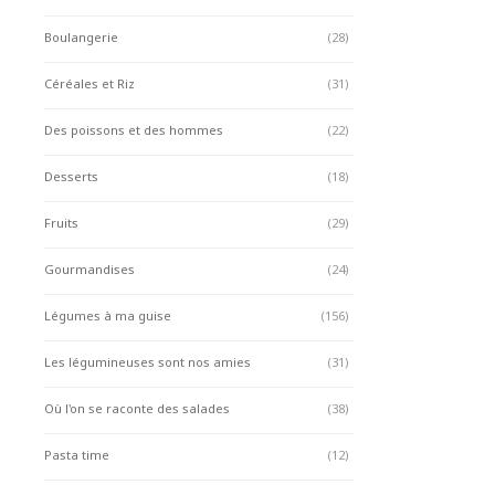
Boulangerie
(28)
Céréales et Riz
(31)
Des poissons et des hommes
(22)
Desserts
(18)
Fruits
(29)
Gourmandises
(24)
Légumes à ma guise
(156)
Les légumineuses sont nos amies
(31)
Où l'on se raconte des salades
(38)
Pasta time
(12)