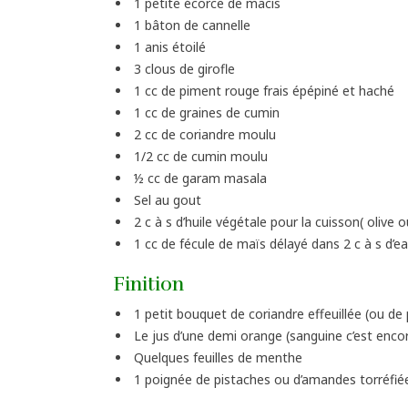
1 petite écorce de macis
1 bâton de cannelle
1 anis étoilé
3 clous de girofle
1 cc de piment rouge frais épépiné et haché
1 cc de graines de cumin
2 cc de coriandre moulu
1/2 cc de cumin moulu
½ cc de garam masala
Sel au gout
2 c à s d’huile végétale pour la cuisson( olive 
1 cc de fécule de maïs délayé dans 2 c à s d’ea
Finition
1 petit bouquet de coriandre effeuillée (ou de p
Le jus d’une demi orange (sanguine c’est enco
Quelques feuilles de menthe
1 poignée de pistaches ou d’amandes torréfié