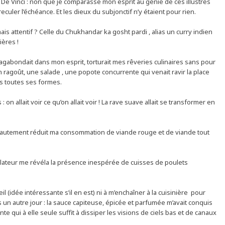
et De Vinci : non que je comparasse mon esprit au génie de ces illustres
reculer l’échéance. Et les dieux du subjonctif n’y étaient pour rien.
is attentif ? Celle du Chukhandar ka gosht pardi , alias un curry indien
ières !
agabondait dans mon esprit, torturait mes rêveries culinaires sans pour
un ragoût, une salade , une popote concurrente qui venait ravir la place
s toutes ses formes.
 on allait voir ce qu’on allait voir ! La rave suave allait se transformer en
 hautement réduit ma consommation de viande rouge et de viande tout
lateur me révéla la présence inespérée de cuisses de poulets
l (idée intéressante s’il en est) ni à m’enchaîner à la cuisinière pour
s un autre jour : la sauce capiteuse, épicée et parfumée m’avait conquis
nte qui à elle seule suffit à dissiper les visions de ciels bas et de canaux