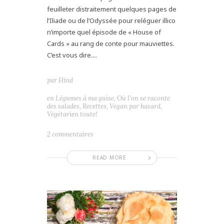
feuilleter distraitement quelques pages de
l’Iliade ou de l’Odyssée pour reléguer illico
n’importe quel épisode de « House of
Cards » au rang de conte pour mauviettes.
C’est vous dire....
par
Hind
en
Légumes à ma guise
,
Où l'on se raconte
des salades
,
Recettes
,
Vegan par hasard
,
Végétarien toute!
2 commentaires
READ MORE