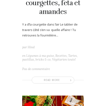
courgettes, feta et
amandes
Y a d’la courgette dans l’air Le tablier de
travers L’été s’en va quelle affaire ! Tu
retrouves la fourmilière...
par
Hind
en
Légumes à ma guise
,
Recettes
,
Tartes,
pastillas, bricks & co
,
Végétarien toute!
Pas de commentaire
READ MORE