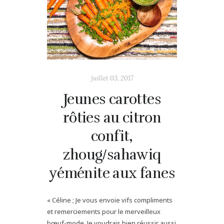
juillet 03, 2017
Jeunes carottes
rôties au citron
confit,
zhoug/sahawiq
yéménite aux fanes
« Céline ; Je vous envoie vifs compliments
et remerciements pour le merveilleux
bœuf-mode. Je voudrais bien réussir aussi