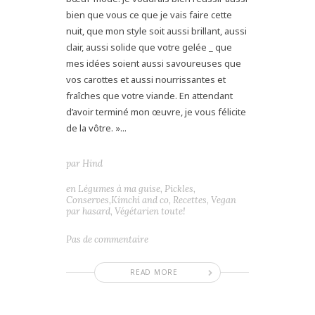
bien que vous ce que je vais faire cette
nuit, que mon style soit aussi brillant, aussi
clair, aussi solide que votre gelée _ que
mes idées soient aussi savoureuses que
vos carottes et aussi nourrissantes et
fraîches que votre viande. En attendant
d’avoir terminé mon œuvre, je vous félicite
de la vôtre. »...
par
Hind
en
Légumes à ma guise
,
Pickles,
Conserves,Kimchi and co
,
Recettes
,
Vegan
par hasard
,
Végétarien toute!
Pas de commentaire
READ MORE