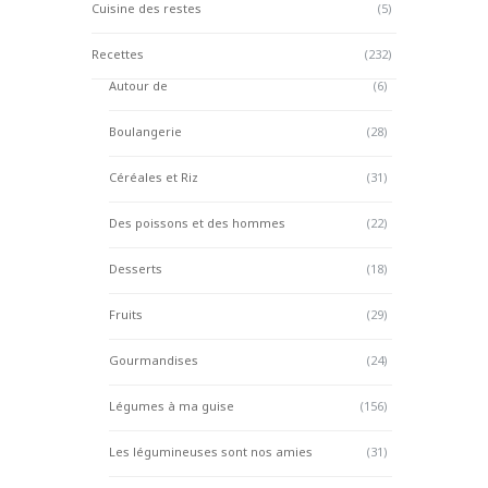
Cuisine des restes
(5)
Recettes
(232)
Autour de
(6)
Boulangerie
(28)
Céréales et Riz
(31)
Des poissons et des hommes
(22)
Desserts
(18)
Fruits
(29)
Gourmandises
(24)
Légumes à ma guise
(156)
Les légumineuses sont nos amies
(31)