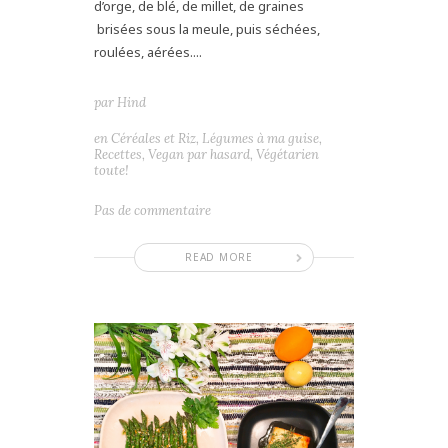
d’orge, de blé, de millet, de graines
brisées sous la meule, puis séchées,
roulées, aérées....
par
Hind
en
Céréales et Riz
,
Légumes à ma guise
,
Recettes
,
Vegan par hasard
,
Végétarien
toute!
Pas de commentaire
READ MORE