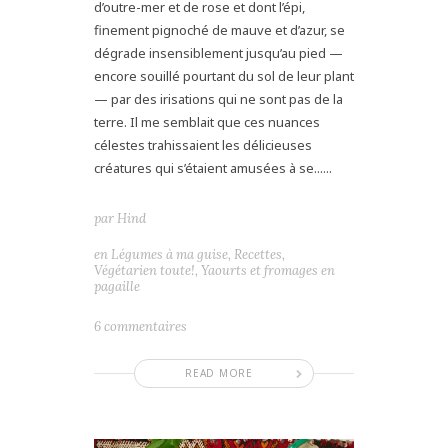
d’outre-mer et de rose et dont l’épi,
finement pignoché de mauve et d’azur, se
dégrade insensiblement jusqu’au pied —
encore souillé pourtant du sol de leur plant
— par des irisations qui ne sont pas de la
terre. Il me semblait que ces nuances
célestes trahissaient les délicieuses
créatures qui s’étaient amusées à se......
par
Hind
en
Légumes à ma guise
,
Recettes
,
Végétarien toute!
,
Yaourts et fromages en
pagaille
6 commentaires
READ MORE