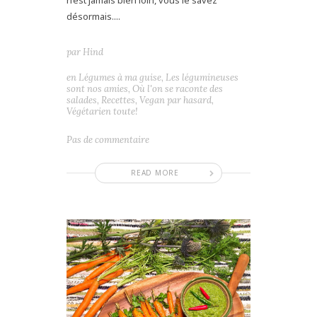
n’est jamais bien loin, vous le savez
désormais....
par
Hind
en
Légumes à ma guise
,
Les légumineuses
sont nos amies
,
Où l'on se raconte des
salades
,
Recettes
,
Vegan par hasard
,
Végétarien toute!
Pas de commentaire
READ MORE