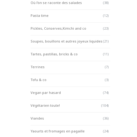
Où l'on se raconte des salades
(38)
Pasta time
(12)
Pickles, Conserves,Kimchi and co
(23)
Soupes, bouillons et autres joyeux liquides
(21)
Tartes, pastillas, bricks & co
(11)
Terrines
(7)
Tofu & co
(3)
Vegan par hasard
(74)
Végétarien toute!
(104)
Viandes
(36)
Yaourts et fromages en pagaille
(24)