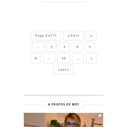
Page 4 of 11
« First
«
...
2
3
4
5
6
...
10
...
»
Last »
A PROPOS DE MOI