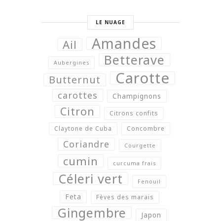
LE NUAGE
Amandes
Ail
Betterave
Aubergines
Carotte
Butternut
carottes
Champignons
Citron
Citrons confits
Claytone de Cuba
Concombre
Coriandre
Courgette
cumin
curcuma frais
Céleri vert
Fenouil
Feta
Fèves des marais
Gingembre
Japon