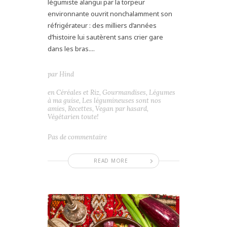
légumiste alangui par la torpeur
environnante ouvrit nonchalamment son
réfrigérateur : des milliers d’années
d’histoire lui sautèrent sans crier gare
dans les bras....
par
Hind
en
Céréales et Riz
,
Gourmandises
,
Légumes
à ma guise
,
Les légumineuses sont nos
amies
,
Recettes
,
Vegan par hasard
,
Végétarien toute!
Pas de commentaire
READ MORE