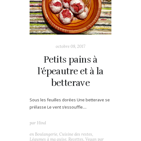
octobre 08, 2017
Petits pains à
l’épeautre et à la
betterave
Sous les feuilles dorées Une betterave se
prélasse Le vent s’essouffle....
par
Hind
en
Boulangerie
,
Cuisine des restes
,
Légumes à ma guise
,
Recettes
,
Vegan par