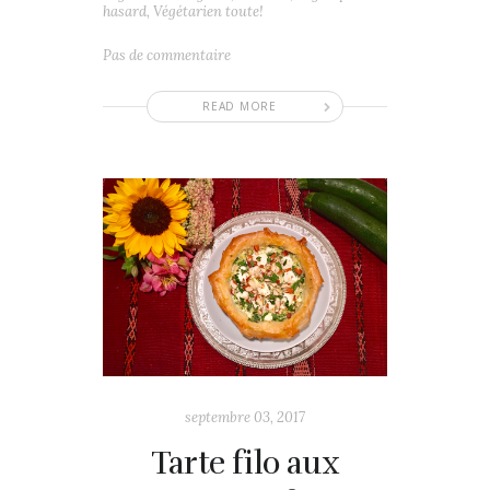
hasard
,
Végétarien toute!
Pas de commentaire
READ MORE
septembre 03, 2017
Tarte filo aux