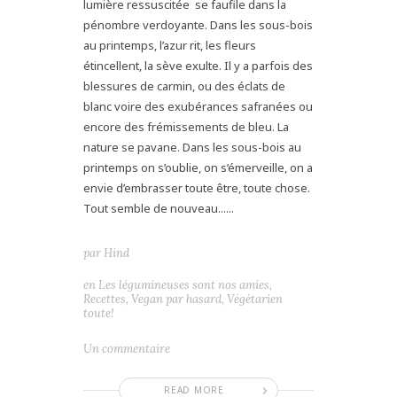
lumière ressuscitée se faufile dans la
pénombre verdoyante. Dans les sous-bois
au printemps, l’azur rit, les fleurs
étincellent, la sève exulte. Il y a parfois des
blessures de carmin, ou des éclats de
blanc voire des exubérances safranées ou
encore des frémissements de bleu. La
nature se pavane. Dans les sous-bois au
printemps on s’oublie, on s’émerveille, on a
envie d’embrasser toute être, toute chose.
Tout semble de nouveau......
par
Hind
en
Les légumineuses sont nos amies
,
Recettes
,
Vegan par hasard
,
Végétarien
toute!
Un commentaire
READ MORE