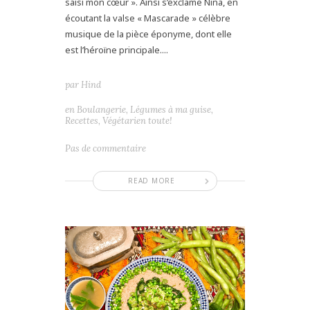
saisi mon cœur ». Ainsi s’exclame Nina, en
écoutant la valse « Mascarade » célèbre
musique de la pièce éponyme, dont elle
est l’héroïne principale....
par
Hind
en
Boulangerie
,
Légumes à ma guise
,
Recettes
,
Végétarien toute!
Pas de commentaire
READ MORE