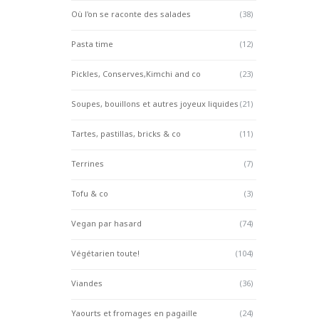
Où l'on se raconte des salades
(38)
Pasta time
(12)
Pickles, Conserves,Kimchi and co
(23)
Soupes, bouillons et autres joyeux liquides
(21)
Tartes, pastillas, bricks & co
(11)
Terrines
(7)
Tofu & co
(3)
Vegan par hasard
(74)
Végétarien toute!
(104)
Viandes
(36)
Yaourts et fromages en pagaille
(24)