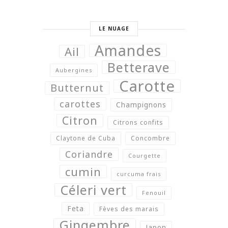
LE NUAGE
Amandes
Ail
Betterave
Aubergines
Carotte
Butternut
carottes
Champignons
Citron
Citrons confits
Claytone de Cuba
Concombre
Coriandre
Courgette
cumin
curcuma frais
Céleri vert
Fenouil
Feta
Fèves des marais
Gingembre
Japon