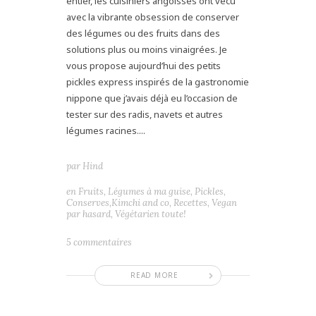
entier, les cuisiniers angoissés ont vécu
avec la vibrante obsession de conserver
des légumes ou des fruits dans des
solutions plus ou moins vinaigrées. Je
vous propose aujourd’hui des petits
pickles express inspirés de la gastronomie
nippone que j’avais déjà eu l’occasion de
tester sur des radis, navets et autres
légumes racines....
par
Hind
en
Fruits
,
Légumes à ma guise
,
Pickles,
Conserves,Kimchi and co
,
Recettes
,
Vegan
par hasard
,
Végétarien toute!
5 commentaires
READ MORE