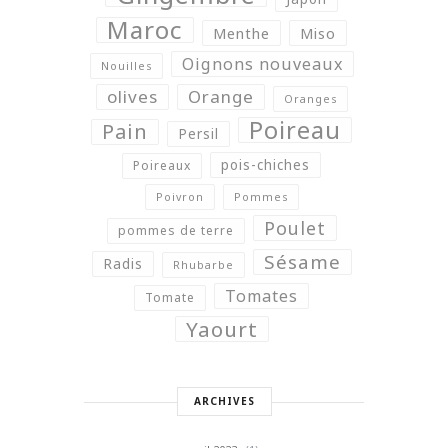
Maroc
Menthe
Miso
Oignons nouveaux
Nouilles
olives
Orange
Oranges
Poireau
Pain
Persil
pois-chiches
Poireaux
Poivron
Pommes
Poulet
pommes de terre
Sésame
Radis
Rhubarbe
Tomates
Tomate
Yaourt
ARCHIVES