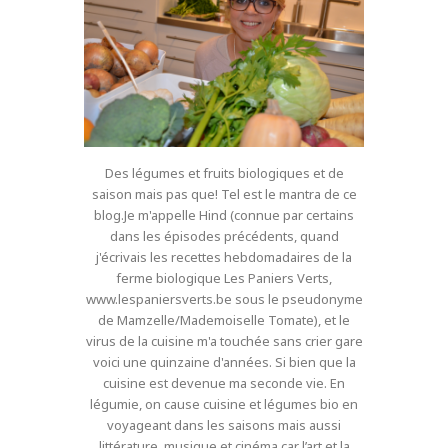
Des légumes et fruits biologiques et de
saison mais pas que! Tel est le mantra de ce
blog.Je m'appelle Hind (connue par certains
dans les épisodes précédents, quand
j'écrivais les recettes hebdomadaires de la
ferme biologique Les Paniers Verts,
www.lespaniersverts.be sous le pseudonyme
de Mamzelle/Mademoiselle Tomate), et le
virus de la cuisine m'a touchée sans crier gare
voici une quinzaine d'années. Si bien que la
cuisine est devenue ma seconde vie. En
légumie, on cause cuisine et légumes bio en
voyageant dans les saisons mais aussi
littérature, musique et cinéma car l’art et la