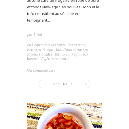
aucune cure de frugalité en robe de bure
et tongs New-age : les nouilles Udon et le
tofu croustillant au sésame en
témoignent....
par
Hind
en
Légumes à ma guise
,
Pasta time
,
Recettes
,
Soupes, bouillons et autres
joyeux liquides
,
Tofu & co
,
Vegan par
hasard
,
Végétarien toute!
Un commentaire
READ MORE