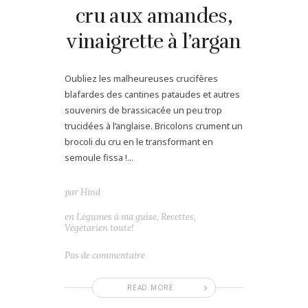
cru aux amandes,
vinaigrette à l’argan
Oubliez les malheureuses crucifères
blafardes des cantines pataudes et autres
souvenirs de brassicacée un peu trop
trucidées à l’anglaise. Bricolons crument un
brocoli du cru en le transformant en
semoule fissa !...
par
Hind
en
Légumes à ma guise
,
Recettes
,
Végétarien toute!
Pas de commentaire
READ MORE