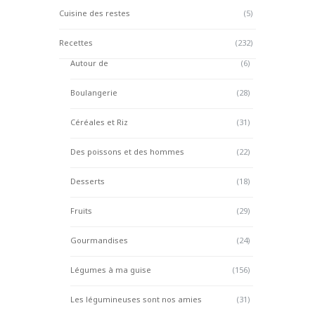
Cuisine des restes
(5)
Recettes
(232)
Autour de
(6)
Boulangerie
(28)
Céréales et Riz
(31)
Des poissons et des hommes
(22)
Desserts
(18)
Fruits
(29)
Gourmandises
(24)
Légumes à ma guise
(156)
Les légumineuses sont nos amies
(31)