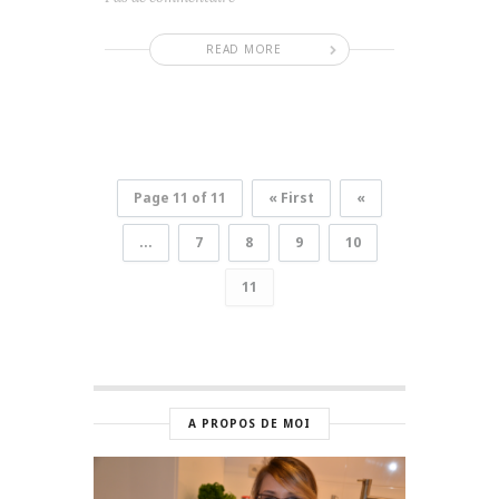
READ MORE
Page 11 of 11
« First
«
...
7
8
9
10
11
A PROPOS DE MOI