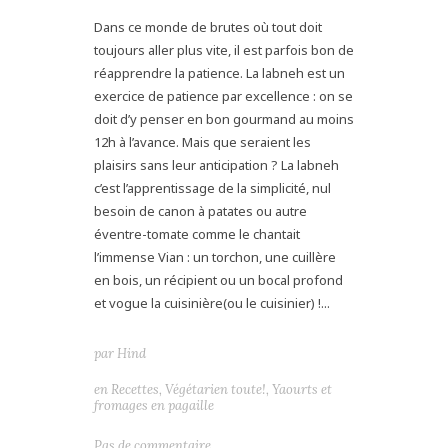
Dans ce monde de brutes où tout doit
toujours aller plus vite, il est parfois bon de
réapprendre la patience. La labneh est un
exercice de patience par excellence : on se
doit d’y penser en bon gourmand au moins
12h à l’avance. Mais que seraient les
plaisirs sans leur anticipation ? La labneh
c’est l’apprentissage de la simplicité, nul
besoin de canon à patates ou autre
éventre-tomate comme le chantait
l’immense Vian : un torchon, une cuillère
en bois, un récipient ou un bocal profond
et vogue la cuisinière(ou le cuisinier) !...
par
Hind
en
Recettes
,
Végétarien toute!
,
Yaourts et
fromages en pagaille
Pas de commentaire