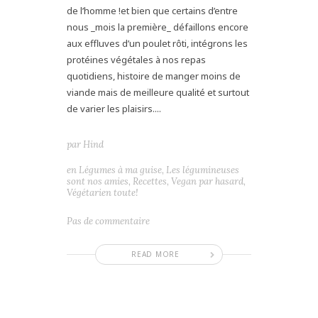
de l’homme !et bien que certains d’entre
nous _mois la première_ défaillons encore
aux effluves d’un poulet rôti, intégrons les
protéines végétales à nos repas
quotidiens, histoire de manger moins de
viande mais de meilleure qualité et surtout
de varier les plaisirs....
par
Hind
en
Légumes à ma guise
,
Les légumineuses
sont nos amies
,
Recettes
,
Vegan par hasard
,
Végétarien toute!
Pas de commentaire
READ MORE