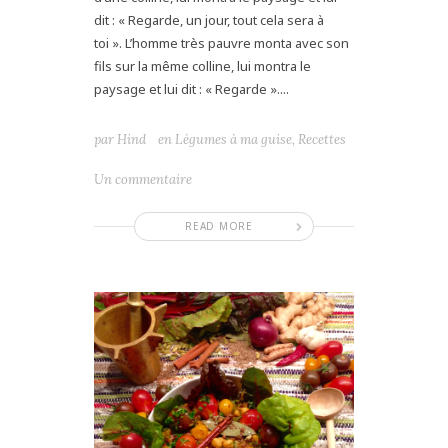
dit : « Regarde, un jour, tout cela sera à
toi ». L’homme très pauvre monta avec son
fils sur la même colline, lui montra le
paysage et lui dit : « Regarde »....
par
Hind
en
Légumes à ma guise
,
Recettes
Un commentaire
READ MORE