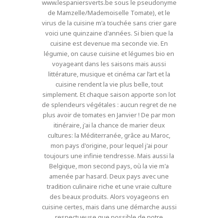
www.lespaniersverts.be sous le pseudonyme
de Mamzelle/Mademoiselle Tomate), et le
virus de la cuisine m'a touchée sans crier gare
voici une quinzaine d'années. Si bien que la
cuisine est devenue ma seconde vie. En
légumie, on cause cuisine et légumes bio en
voyageant dans les saisons mais aussi
littérature, musique et cinéma car l’art et la
cuisine rendent la vie plus belle, tout
simplement. Et chaque saison apporte son lot
de splendeurs végétales : aucun regret de ne
plus avoir de tomates en Janvier ! De par mon
itinéraire, j'ai la chance de marier deux
cultures: la Méditerranée, grâce au Maroc,
mon pays d'origine, pour lequel j'ai pour
toujours une infinie tendresse. Mais aussi la
Belgique, mon second pays, où la vie m'a
amenée par hasard. Deux pays avec une
tradition culinaire riche et une vraie culture
des beaux produits. Alors voyageons en
cuisine certes, mais dans une démarche aussi
respectueuse que possible de notre