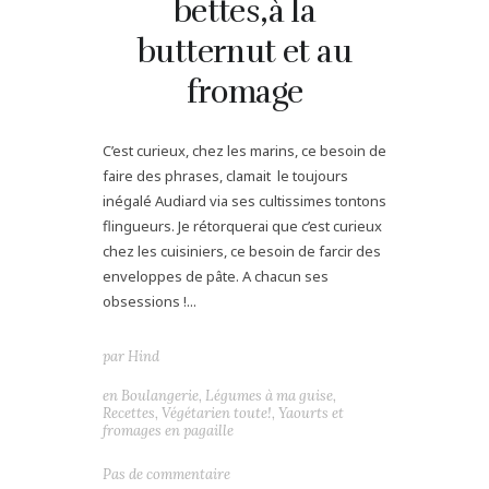
bettes,à la
butternut et au
fromage
C’est curieux, chez les marins, ce besoin de
faire des phrases, clamait le toujours
inégalé Audiard via ses cultissimes tontons
flingueurs. Je rétorquerai que c’est curieux
chez les cuisiniers, ce besoin de farcir des
enveloppes de pâte. A chacun ses
obsessions !...
par
Hind
en
Boulangerie
,
Légumes à ma guise
,
Recettes
,
Végétarien toute!
,
Yaourts et
fromages en pagaille
Pas de commentaire