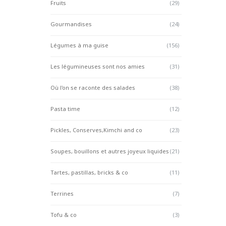
Fruits
(29)
Gourmandises
(24)
Légumes à ma guise
(156)
Les légumineuses sont nos amies
(31)
Où l'on se raconte des salades
(38)
Pasta time
(12)
Pickles, Conserves,Kimchi and co
(23)
Soupes, bouillons et autres joyeux liquides
(21)
Tartes, pastillas, bricks & co
(11)
Terrines
(7)
Tofu & co
(3)