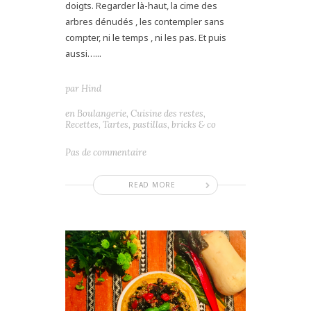
doigts. Regarder là-haut, la cime des
arbres dénudés , les contempler sans
compter, ni le temps , ni les pas. Et puis
aussi…...
par
Hind
en
Boulangerie
,
Cuisine des restes
,
Recettes
,
Tartes, pastillas, bricks & co
Pas de commentaire
READ MORE