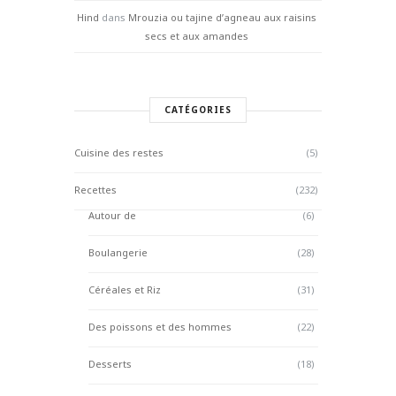
Hind
dans
Mrouzia ou tajine d’agneau aux raisins
secs et aux amandes
CATÉGORIES
Cuisine des restes
(5)
Recettes
(232)
Autour de
(6)
Boulangerie
(28)
Céréales et Riz
(31)
Des poissons et des hommes
(22)
Desserts
(18)