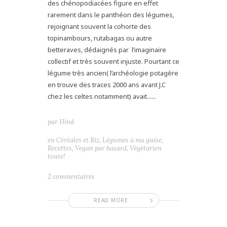
des chénopodiacées figure en effet
rarement dans le panthéon des légumes,
rejoignant souvent la cohorte des
topinambours, rutabagas ou autre
betteraves, dédaignés par l’imaginaire
collectif et très souvent injuste. Pourtant ce
légume très ancien( l’archéologie potagère
en trouve des traces 2000 ans avant J.C
chez les celtes notamment) avait......
par
Hind
en
Céréales et Riz
,
Légumes à ma guise
,
Recettes
,
Vegan par hasard
,
Végétarien
toute!
2 commentaires
READ MORE