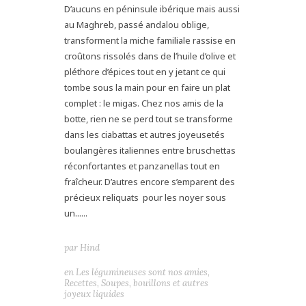
D’aucuns en péninsule ibérique mais aussi
au Maghreb, passé andalou oblige,
transforment la miche familiale rassise en
croûtons rissolés dans de l’huile d’olive et
pléthore d’épices tout en y jetant ce qui
tombe sous la main pour en faire un plat
complet : le migas. Chez nos amis de la
botte, rien ne se perd tout se transforme
dans les ciabattas et autres joyeusetés
boulangères italiennes entre bruschettas
réconfortantes et panzanellas tout en
fraîcheur. D’autres encore s’emparent des
précieux reliquats pour les noyer sous
un......
par
Hind
en
Les légumineuses sont nos amies
,
Recettes
,
Soupes, bouillons et autres
joyeux liquides