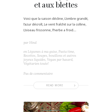
et aux blettes
Voici que la saison décline, L’ombre grandit,
l’azur décroît, Le vent fraîchit sur la colline,
L’oiseau frissonne, l’herbe a froid....
par
Hind
en
Légumes à ma guise
,
Pasta time
,
Recettes
,
Soupes, bouillons et autres
joyeux liquides
,
Vegan par hasard
,
Végétarien toute!
Pas de commentaire
READ MORE