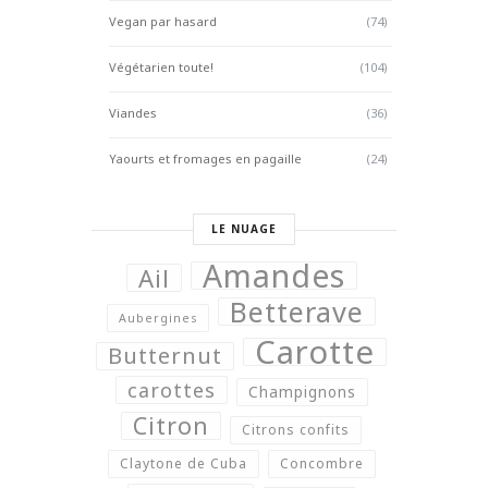
Vegan par hasard
(74)
Végétarien toute!
(104)
Viandes
(36)
Yaourts et fromages en pagaille
(24)
LE NUAGE
Amandes
Ail
Betterave
Aubergines
Carotte
Butternut
carottes
Champignons
Citron
Citrons confits
Claytone de Cuba
Concombre