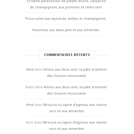
Écrasée paresseuse de patate douce, carpaccio
de champignons aux pommes et céleri vert
Pizza soleil aux épinards, bettes et champignons
Houmous aux deux pois et aux amandes
COMMENTAIRES RÉCENTS
Hind
dans
Amlou aux deux anis: la pâte à tartiner
des Soussis insouciants
Nabil
dans
Amlou aux deux anis: la pâte à tartiner
des Soussis insouciants
Hind
dans
Mrouzia ou tajine d’agneau aux raisins
secs et aux amandes
Aine
dans
Mrouzia ou tajine d’agneau aux raisins
secs et aux amandes