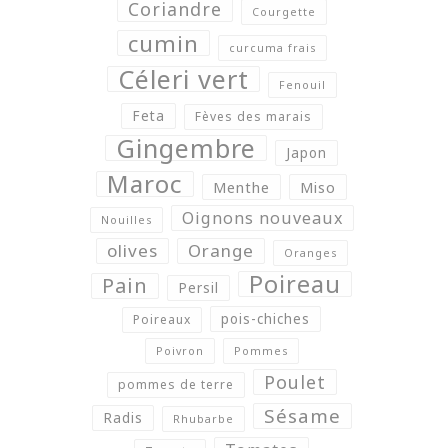
Coriandre
Courgette
cumin
curcuma frais
Céleri vert
Fenouil
Feta
Fèves des marais
Gingembre
Japon
Maroc
Menthe
Miso
Oignons nouveaux
Nouilles
olives
Orange
Oranges
Poireau
Pain
Persil
pois-chiches
Poireaux
Poivron
Pommes
Poulet
pommes de terre
Sésame
Radis
Rhubarbe