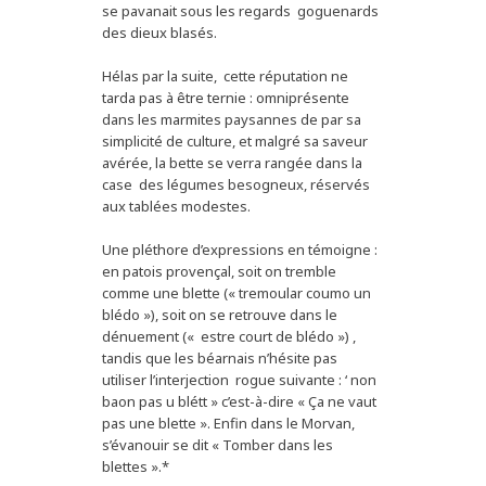
se pavanait sous les regards goguenards
des dieux blasés.
Hélas par la suite, cette réputation ne
tarda pas à être ternie : omniprésente
dans les marmites paysannes de par sa
simplicité de culture, et malgré sa saveur
avérée, la bette se verra rangée dans la
case des légumes besogneux, réservés
aux tablées modestes.
Une pléthore d’expressions en témoigne :
en patois provençal, soit on tremble
comme une blette (« tremoular coumo un
blédo »), soit on se retrouve dans le
dénuement (« estre court de blédo ») ,
tandis que les béarnais n’hésite pas
utiliser l’interjection rogue suivante : ‘ non
baon pas u blétt » c’est-à-dire « Ça ne vaut
pas une blette ». Enfin dans le Morvan,
s’évanouir se dit « Tomber dans les
blettes ».*