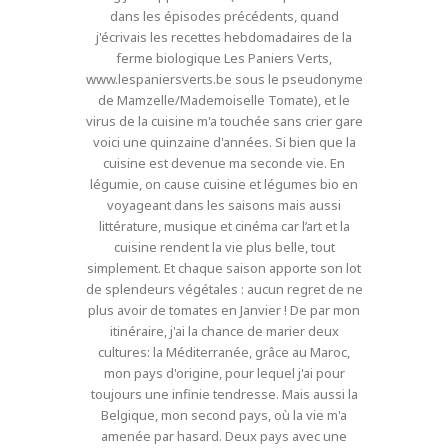
dans les épisodes précédents, quand
j'écrivais les recettes hebdomadaires de la
ferme biologique Les Paniers Verts,
www.lespaniersverts.be sous le pseudonyme
de Mamzelle/Mademoiselle Tomate), et le
virus de la cuisine m'a touchée sans crier gare
voici une quinzaine d'années. Si bien que la
cuisine est devenue ma seconde vie. En
légumie, on cause cuisine et légumes bio en
voyageant dans les saisons mais aussi
littérature, musique et cinéma car l’art et la
cuisine rendent la vie plus belle, tout
simplement. Et chaque saison apporte son lot
de splendeurs végétales : aucun regret de ne
plus avoir de tomates en Janvier ! De par mon
itinéraire, j'ai la chance de marier deux
cultures: la Méditerranée, grâce au Maroc,
mon pays d'origine, pour lequel j'ai pour
toujours une infinie tendresse. Mais aussi la
Belgique, mon second pays, où la vie m'a
amenée par hasard. Deux pays avec une