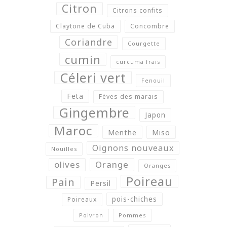
Citron
Citrons confits
Claytone de Cuba
Concombre
Coriandre
Courgette
cumin
curcuma frais
Céleri vert
Fenouil
Feta
Fèves des marais
Gingembre
Japon
Maroc
Menthe
Miso
Oignons nouveaux
Nouilles
olives
Orange
Oranges
Poireau
Pain
Persil
pois-chiches
Poireaux
Poivron
Pommes