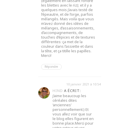
(également en laissant fondre
les blettes avec le riz); et il y a
quelques mois j’avais testé de
l’épeautre, et de l’orge, parfois
mélangés. Mais voilà que vous
m’avez donné des idées de
mélanges, d’assaisonnements,
d’accompagnements, de
touches d’épices et de textures
différentes: ça met de la
couleur dans l’assiette et dans
la tête, et ça titille les papilles.
Merci!
Répondre
10 janvier 2021 à 10:54
HIND
A ÉCRIT:
j’aime beaucoup les
céréales dites
‘anciennes’
personnellement:) Et
vous allez voir que sur
le blog elles figurent en
bonne place.Merci pour
votre retour et vos