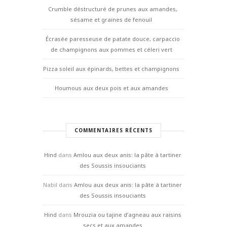
Crumble déstructuré de prunes aux amandes,
sésame et graines de fenouil
Écrasée paresseuse de patate douce, carpaccio
de champignons aux pommes et céleri vert
Pizza soleil aux épinards, bettes et champignons
Houmous aux deux pois et aux amandes
COMMENTAIRES RÉCENTS
Hind
dans
Amlou aux deux anis: la pâte à tartiner
des Soussis insouciants
Nabil
dans
Amlou aux deux anis: la pâte à tartiner
des Soussis insouciants
Hind
dans
Mrouzia ou tajine d’agneau aux raisins
secs et aux amandes