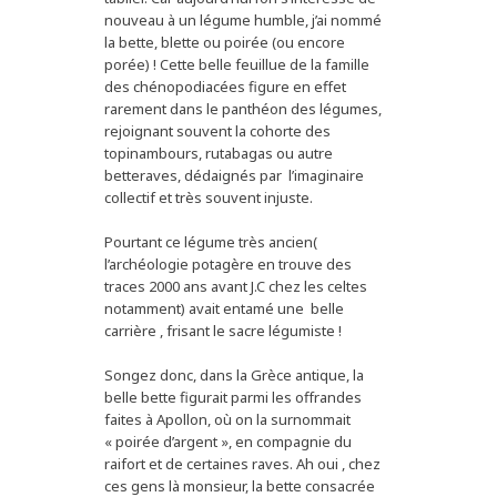
nouveau à un légume humble, j’ai nommé
la bette, blette ou poirée (ou encore
porée) ! Cette belle feuillue de la famille
des chénopodiacées figure en effet
rarement dans le panthéon des légumes,
rejoignant souvent la cohorte des
topinambours, rutabagas ou autre
betteraves, dédaignés par l’imaginaire
collectif et très souvent injuste.
Pourtant ce légume très ancien(
l’archéologie potagère en trouve des
traces 2000 ans avant J.C chez les celtes
notamment) avait entamé une belle
carrière , frisant le sacre légumiste !
Songez donc, dans la Grèce antique, la
belle bette figurait parmi les offrandes
faites à Apollon, où on la surnommait
« poirée d’argent », en compagnie du
raifort et de certaines raves. Ah oui , chez
ces gens là monsieur, la bette consacrée