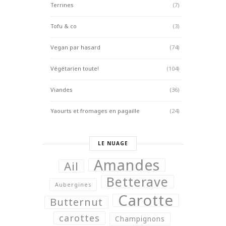
Terrines
(7)
Tofu & co
(3)
Vegan par hasard
(74)
Végétarien toute!
(104)
Viandes
(36)
Yaourts et fromages en pagaille
(24)
LE NUAGE
Amandes
Ail
Betterave
Aubergines
Carotte
Butternut
carottes
Champignons