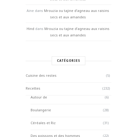
Aine
dans
Mrouzia ou tajine d’agneau aux raisins
secs et aux amandes
Hind
dans
Mrouzia ou tajine d’agneau aux raisins
secs et aux amandes
CATÉGORIES
Cuisine des restes
(5)
Recettes
(232)
Autour de
(6)
Boulangerie
(28)
Céréales et Riz
(31)
Des poissons et des hommes
(22)