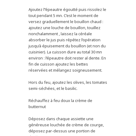
Ajoutez l’’épeautre égoutté puis rissolez le
tout pendant 5 mn. C’est le moment de
versez graduellement le bouillon chaud :
ajoutez une louche de bouillon, touillez
nonchalamment , laissez la céréale
absorber le jus puis répétez l’opération
jusqu’à épuisement du bouillon (et non du
cuisinier). La cuisson dure au total 30 mn
environ : l’épeautre doit rester al dente. En
fin de cuisson ajoutez les bettes
réservées et mélangez soigneusement.
Hors du feu, ajoutez les olives, les tomates
semi-séchées, et le basilic.
Réchauffez à feu doux la crème de
butternut
Déposez dans chaque assiette une
généreuse louchée de crème de courge,
déposez par-dessus une portion de