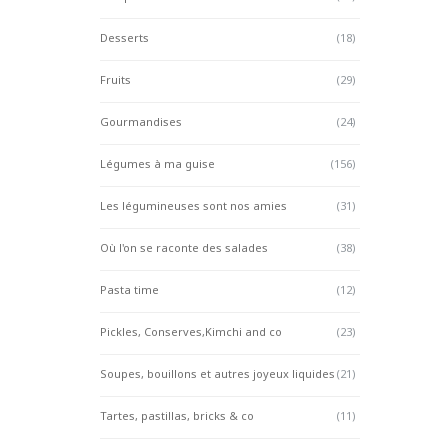
Desserts
(18)
Fruits
(29)
Gourmandises
(24)
Légumes à ma guise
(156)
Les légumineuses sont nos amies
(31)
Où l'on se raconte des salades
(38)
Pasta time
(12)
Pickles, Conserves,Kimchi and co
(23)
Soupes, bouillons et autres joyeux liquides
(21)
Tartes, pastillas, bricks & co
(11)