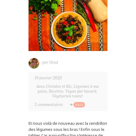
par
Hind
19 janvier 2020
dans
Céréales et Riz
,
Légumes à ma
guise
,
Recettes
,
Vegan par hasard
,
Végétarien toute!
2 commentaires
4413
Et nous voilà de nouveau avec la cendrillon
des légumes sous les bras ! Enfin sous le
tablier. Car aujourd’hui l’on s’intéresse de