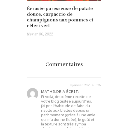
Écrasée paresseuse de patate
douce, carpaccio de
champignons aux pommes et
céleri vert
février 06, 2022
Commentaires
9 janvier 2021 à 3:26
MATHILDE A ÉCRIT:
Et voilà, deuxième recette de
votre blog testée aujourd’hui.
J’ai pris l’habitude de faire du
risotto aux blettes depuis un
petit moment (grâce à une amie
qui m’a donné l’idée), le goût et
la texture sont très sympa