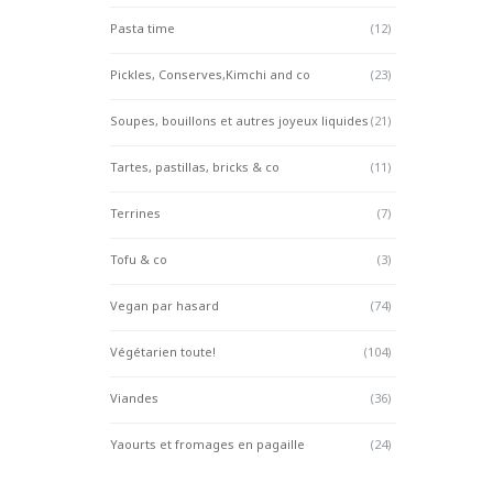
Pasta time
(12)
Pickles, Conserves,Kimchi and co
(23)
Soupes, bouillons et autres joyeux liquides
(21)
Tartes, pastillas, bricks & co
(11)
Terrines
(7)
Tofu & co
(3)
Vegan par hasard
(74)
Végétarien toute!
(104)
Viandes
(36)
Yaourts et fromages en pagaille
(24)