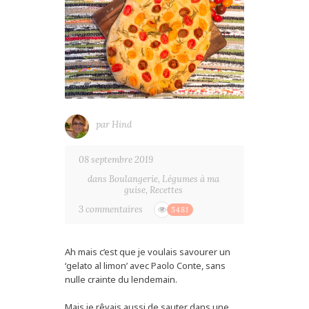
par
Hind
08 septembre 2019
dans
Boulangerie
,
Légumes à ma
guise
,
Recettes
3 commentaires
5481
Ah mais c’est que je voulais savourer un
‘gelato al limon’ avec Paolo Conte, sans
nulle crainte du lendemain.
Mais je rêvais aussi de sauter dans une