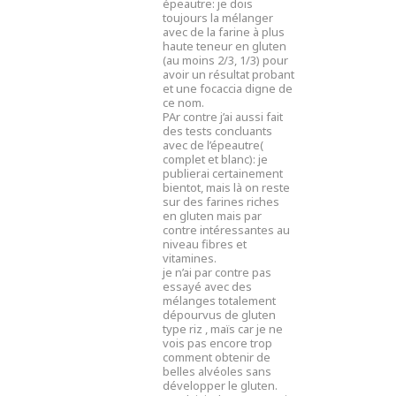
épeautre: je dois
toujours la mélanger
avec de la farine à plus
haute teneur en gluten
(au moins 2/3, 1/3) pour
avoir un résultat probant
et une focaccia digne de
ce nom.
PAr contre j’ai aussi fait
des tests concluants
avec de l’épeautre(
complet et blanc): je
publierai certainement
bientot, mais là on reste
sur des farines riches
en gluten mais par
contre intéressantes au
niveau fibres et
vitamines.
je n’ai par contre pas
essayé avec des
mélanges totalement
dépourvus de gluten
type riz , maïs car je ne
vois pas encore trop
comment obtenir de
belles alvéoles sans
développer le gluten.