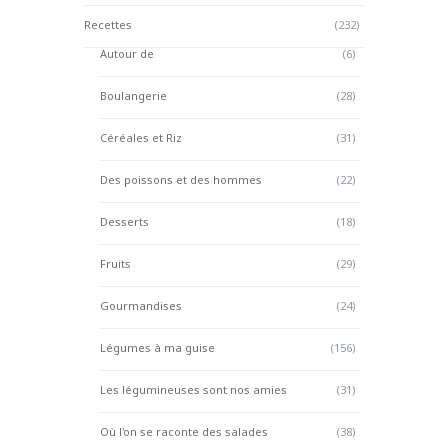
Recettes
(232)
Autour de
(6)
Boulangerie
(28)
Céréales et Riz
(31)
Des poissons et des hommes
(22)
Desserts
(18)
Fruits
(29)
Gourmandises
(24)
Légumes à ma guise
(156)
Les légumineuses sont nos amies
(31)
Où l'on se raconte des salades
(38)