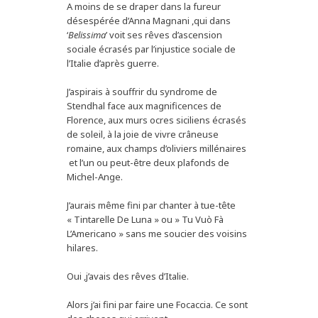
A moins de se draper dans la fureur
désespérée d’Anna Magnani ,qui dans
‘
Belissima
’ voit ses rêves d’ascension
sociale écrasés par l’injustice sociale de
l’Italie d’après guerre.
J’aspirais à souffrir du syndrome de
Stendhal face aux magnificences de
Florence, aux murs ocres siciliens écrasés
de soleil, à la joie de vivre crâneuse
romaine, aux champs d’oliviers millénaires
et l’un ou peut-être deux plafonds de
Michel-Ange.
J’aurais même fini par chanter à tue-tête
« Tintarelle De Luna » ou » Tu Vuò Fà
L’Americano » sans me soucier des voisins
hilares.
Oui ,j’avais des rêves d’Italie.
Alors j’ai fini par faire une Focaccia. Ce sont