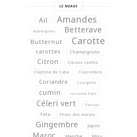
LE NUAGE
Amandes
Ail
Betterave
Aubergines
Carotte
Butternut
carottes
Champignons
Citron
Citrons confits
Claytone de Cuba
Concombre
Coriandre
Courgette
cumin
curcuma frais
Céleri vert
Fenouil
Feta
Fèves des marais
Gingembre
Japon
Maroc
Menthe
Miso