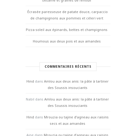
sésame et graines de fenouil
Écrasée paresseuse de patate douce, carpaccio
de champignons aux pommes et céleri vert
Pizza soleil aux épinards, bettes et champignons
Houmous aux deux pois et aux amandes
COMMENTAIRES RÉCENTS
Hind
dans
Amlou aux deux anis: la pâte à tartiner
des Soussis insouciants
Nabil
dans
Amlou aux deux anis: la pâte à tartiner
des Soussis insouciants
Hind
dans
Mrouzia ou tajine d’agneau aux raisins
secs et aux amandes
Aine
dans
Mrouzia ou tajine d’agneau aux raisins