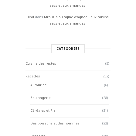
secs et aux amandes
Hind
dans
Mrouzia ou tajine d’agneau aux raisins
secs et aux amandes
CATÉGORIES
Cuisine des restes
(5)
Recettes
(232)
Autour de
(6)
Boulangerie
(28)
Céréales et Riz
(31)
Des poissons et des hommes
(22)
Desserts
(18)