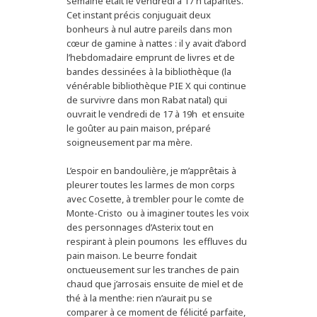
semaine était le vendredi à 17 h tapantes.
Cet instant précis conjuguait deux
bonheurs à nul autre pareils dans mon
cœur de gamine à nattes : il y avait d’abord
l’hebdomadaire emprunt de livres et de
bandes dessinées à la bibliothèque (la
vénérable bibliothèque PIE X qui continue
de survivre dans mon Rabat natal) qui
ouvrait le vendredi de 17 à 19h et ensuite
le goûter au pain maison, préparé
soigneusement par ma mère.
L’espoir en bandoulière, je m’apprêtais à
pleurer toutes les larmes de mon corps
avec Cosette, à trembler pour le comte de
Monte-Cristo ou à imaginer toutes les voix
des personnages d’Asterix tout en
respirant à plein poumons les effluves du
pain maison. Le beurre fondait
onctueusement sur les tranches de pain
chaud que j’arrosais ensuite de miel et de
thé à la menthe: rien n’aurait pu se
comparer à ce moment de félicité parfaite,