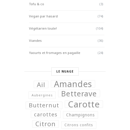
Tofu & co
(3)
Vegan par hasard
(74)
Végétarien toute!
(104)
Viandes
(36)
Yaourts et fromages en pagaille
(24)
LE NUAGE
Amandes
Ail
Betterave
Aubergines
Carotte
Butternut
carottes
Champignons
Citron
Citrons confits