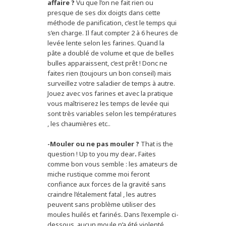
affaire ?
Vu que l’on ne fait rien ou
presque de ses dix doigts dans cette
méthode de panification, c’est le temps qui
s’en charge. Il faut compter 2 à 6 heures de
levée lente selon les farines. Quand la
pâte a doublé de volume et que de belles
bulles apparaissent, c’est prêt ! Donc ne
faites rien (toujours un bon conseil) mais
surveillez votre saladier de temps à autre.
Jouez avec vos farines et avec la pratique
vous maîtriserez les temps de levée qui
sont très variables selon les températures
, les chaumières etc..
-Mouler ou ne pas mouler ?
That is the
question ! Up to you my dear
.
Faites
comme bon vous semble : les amateurs de
miche rustique comme moi feront
confiance aux forces de la gravité sans
craindre l’étalement fatal , les autres
peuvent sans problème utiliser des
moules huilés et farinés. Dans l’exemple ci-
dessous, aucun moule n’a été violenté.