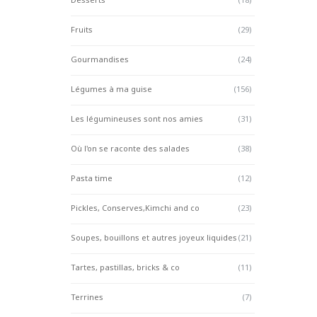
Fruits
(29)
Gourmandises
(24)
Légumes à ma guise
(156)
Les légumineuses sont nos amies
(31)
Où l'on se raconte des salades
(38)
Pasta time
(12)
Pickles, Conserves,Kimchi and co
(23)
Soupes, bouillons et autres joyeux liquides
(21)
Tartes, pastillas, bricks & co
(11)
Terrines
(7)