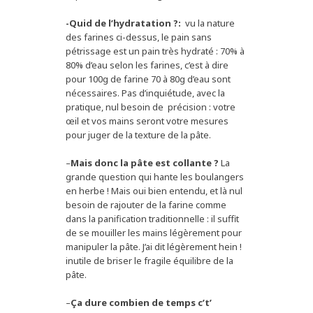
-Quid de l’hydratation ?:
vu la nature
des farines ci-dessus, le pain sans
pétrissage est un pain très hydraté : 70% à
80% d’eau selon les farines, c’est à dire
pour 100g de farine 70 à 80g d’eau sont
nécessaires. Pas d’inquiétude, avec la
pratique, nul besoin de précision : votre
œil et vos mains seront votre mesures
pour juger de la texture de la pâte.
–
Mais donc la pâte est collante ?
La
grande question qui hante les boulangers
en herbe ! Mais oui bien entendu, et là nul
besoin de rajouter de la farine comme
dans la panification traditionnelle : il suffit
de se mouiller les mains légèrement pour
manipuler la pâte. J’ai dit légèrement hein !
inutile de briser le fragile équilibre de la
pâte.
–
Ça dure combien de temps c’t’