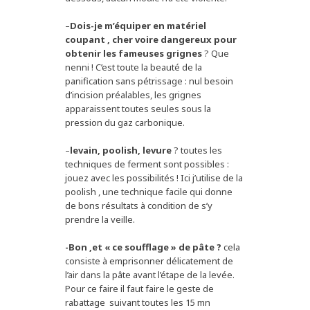
–
Dois-je m’équiper en matériel
coupant , cher voire dangereux pour
obtenir les fameuses grignes
? Que
nenni ! C’est toute la beauté de la
panification sans pétrissage : nul besoin
d’incision préalables, les grignes
apparaissent toutes seules sous la
pression du gaz carbonique.
–
levain, poolish, levure
? toutes les
techniques de ferment sont possibles :
jouez avec les possibilités ! Ici j’utilise de la
poolish , une technique facile qui donne
de bons résultats à condition de s’y
prendre la veille.
-Bon ,et « ce soufflage » de pâte ?
cela
consiste à emprisonner délicatement de
l’air dans la pâte avant l’étape de la levée.
Pour ce faire il faut faire le geste de
rabattage suivant toutes les 15 mn