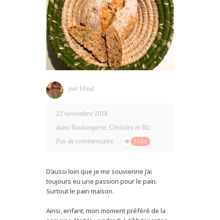
par
Hind
22 novembre 2018
dans
Boulangerie
,
Céréales et Riz
Pas de commentaire
5384
D’aussi loin que je me souvienne j’ai
toujours eu une passion pour le pain.
Surtout le pain maison.
Ainsi, enfant, mon moment préféré de la