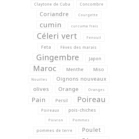
Claytone de Cuba
Concombre
Coriandre
Courgette
cumin
curcuma frais
Céleri vert
Fenouil
Feta
Fèves des marais
Gingembre
Japon
Maroc
Menthe
Miso
Oignons nouveaux
Nouilles
olives
Orange
Oranges
Poireau
Pain
Persil
pois-chiches
Poireaux
Poivron
Pommes
Poulet
pommes de terre