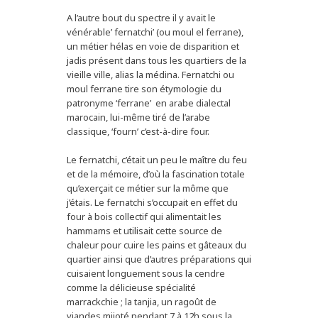
A l’autre bout du spectre il y avait le
vénérable’ fernatchi’ (ou moul el ferrane),
un métier hélas en voie de disparition et
jadis présent dans tous les quartiers de la
vieille ville, alias la médina. Fernatchi ou
moul ferrane tire son étymologie du
patronyme ‘ferrane’ en arabe dialectal
marocain, lui-même tiré de l’arabe
classique, ‘fourn’ c’est-à-dire four.
Le fernatchi, c’était un peu le maître du feu
et de la mémoire, d’où la fascination totale
qu’exerçait ce métier sur la môme que
j’étais. Le fernatchi s’occupait en effet du
four à bois collectif qui alimentait les
hammams et utilisait cette source de
chaleur pour cuire les pains et gâteaux du
quartier ainsi que d’autres préparations qui
cuisaient longuement sous la cendre
comme la délicieuse spécialité
marrackchie ; la tanjia, un ragoût de
viandes mijoté pendant 7 à 12h sous la