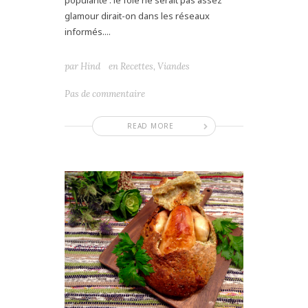
popularité : le foie ne serait pas assez
glamour dirait-on dans les réseaux
informés....
par
Hind
en
Recettes
,
Viandes
Pas de commentaire
READ MORE