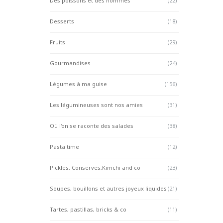
Des poissons et des hommes
(22)
Desserts
(18)
Fruits
(29)
Gourmandises
(24)
Légumes à ma guise
(156)
Les légumineuses sont nos amies
(31)
Où l'on se raconte des salades
(38)
Pasta time
(12)
Pickles, Conserves,Kimchi and co
(23)
Soupes, bouillons et autres joyeux liquides
(21)
Tartes, pastillas, bricks & co
(11)