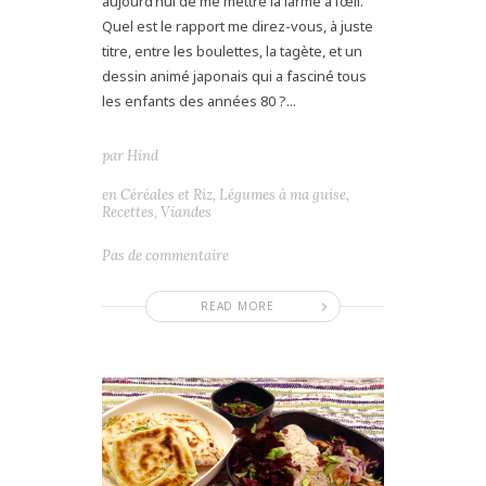
aujourd’hui de me mettre la larme à l’œil.
Quel est le rapport me direz-vous, à juste
titre, entre les boulettes, la tagète, et un
dessin animé japonais qui a fasciné tous
les enfants des années 80 ?...
par
Hind
en
Céréales et Riz
,
Légumes à ma guise
,
Recettes
,
Viandes
Pas de commentaire
READ MORE