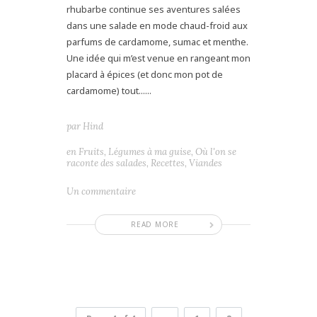
rhubarbe continue ses aventures salées
dans une salade en mode chaud-froid aux
parfums de cardamome, sumac et menthe.
Une idée qui m’est venue en rangeant mon
placard à épices (et donc mon pot de
cardamome) tout......
par
Hind
en
Fruits
,
Légumes à ma guise
,
Où l'on se
raconte des salades
,
Recettes
,
Viandes
Un commentaire
READ MORE