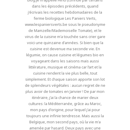
blog.Je m'appelle Hind (connue par certains
dans les épisodes précédents, quand
j'écrivais les recettes hebdomadaires de la
ferme biologique Les Paniers Verts,
www.lespaniersverts.be sous le pseudonyme
de Mamzelle/Mademoiselle Tomate), et le
virus de la cuisine m'a touchée sans crier gare
voici une quinzaine d'années. Si bien que la
cuisine est devenue ma seconde vie. En
légumie, on cause cuisine et légumes bio en
voyageant dans les saisons mais aussi
littérature, musique et cinéma car l’art et la
cuisine rendent la vie plus belle, tout
simplement. Et chaque saison apporte son lot
de splendeurs végétales : aucun regret de ne
plus avoir de tomates en Janvier ! De par mon
itinéraire, j'ai la chance de marier deux
cultures: la Méditerranée, grâce au Maroc,
mon pays d'origine, pour lequel j'ai pour
toujours une infinie tendresse. Mais aussi la
Belgique, mon second pays, où la vie m'a
amenée par hasard. Deux pays avec une