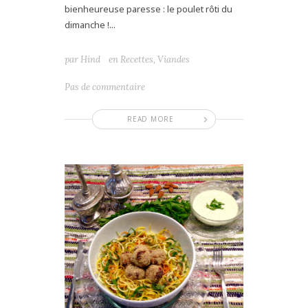
bienheureuse paresse : le poulet rôti du
dimanche !...
par
Hind
en
Recettes
,
Viandes
Pas de commentaire
READ MORE