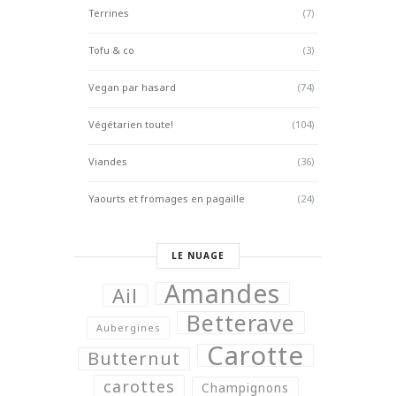
Terrines
(7)
Tofu & co
(3)
Vegan par hasard
(74)
Végétarien toute!
(104)
Viandes
(36)
Yaourts et fromages en pagaille
(24)
LE NUAGE
Amandes
Ail
Betterave
Aubergines
Carotte
Butternut
carottes
Champignons