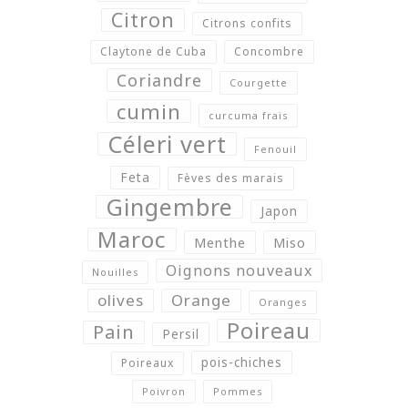
Citron
Citrons confits
Claytone de Cuba
Concombre
Coriandre
Courgette
cumin
curcuma frais
Céleri vert
Fenouil
Feta
Fèves des marais
Gingembre
Japon
Maroc
Menthe
Miso
Oignons nouveaux
Nouilles
olives
Orange
Oranges
Poireau
Pain
Persil
pois-chiches
Poireaux
Poivron
Pommes