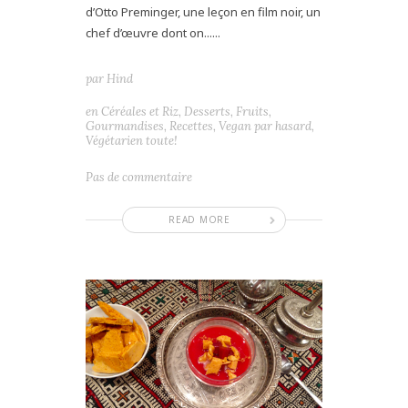
d’Otto Preminger, une leçon en film noir, un
chef d’œuvre dont on......
par
Hind
en
Céréales et Riz
,
Desserts
,
Fruits
,
Gourmandises
,
Recettes
,
Vegan par hasard
,
Végétarien toute!
Pas de commentaire
READ MORE