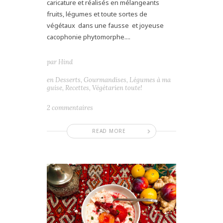
caricature et réalisés en mélangeants
fruits, légumes et toute sortes de
végétaux dans une fausse et joyeuse
cacophonie phytomorphe....
par
Hind
en
Desserts
,
Gourmandises
,
Légumes à ma
guise
,
Recettes
,
Végétarien toute!
2 commentaires
READ MORE