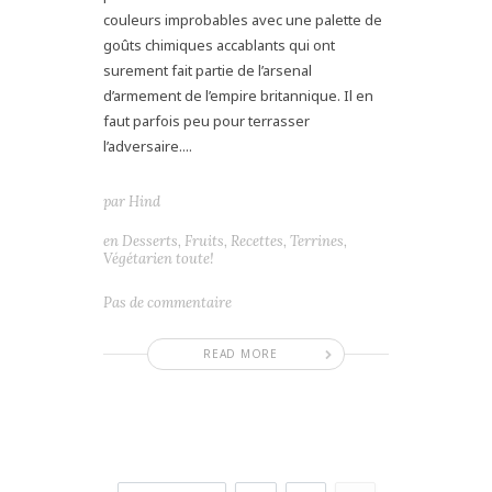
couleurs improbables avec une palette de
goûts chimiques accablants qui ont
surement fait partie de l’arsenal
d’armement de l’empire britannique. Il en
faut parfois peu pour terrasser
l’adversaire....
par
Hind
en
Desserts
,
Fruits
,
Recettes
,
Terrines
,
Végétarien toute!
Pas de commentaire
READ MORE