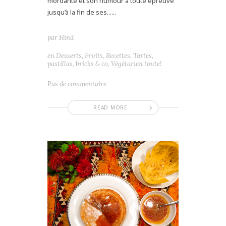
mordante et son humour à toute épreuve
jusqu’à la fin de ses......
par
Hind
en
Desserts
,
Fruits
,
Recettes
,
Tartes,
pastillas, bricks & co
,
Végétarien toute!
Pas de commentaire
READ MORE