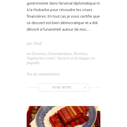
gastronomie dans l’arsenal diplomatique ni
à la rhubarbe pour résoudre les crises
financières. En tout cas je vous certifie que
ce dessert est bien démocratique et a été
dévoré à l’unanimité autour de moi....
par
Hind
en
Desserts
,
Gourmandises
,
Recettes
,
Végétarien toute!
,
Yaourts et fromages en
pagaille
Pas de commentaire
READ MORE