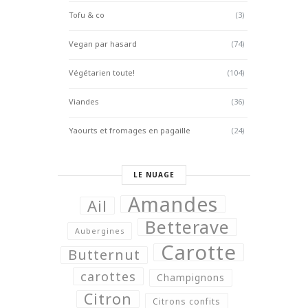
Tofu & co
(3)
Vegan par hasard
(74)
Végétarien toute!
(104)
Viandes
(36)
Yaourts et fromages en pagaille
(24)
LE NUAGE
Amandes
Ail
Betterave
Aubergines
Carotte
Butternut
carottes
Champignons
Citron
Citrons confits