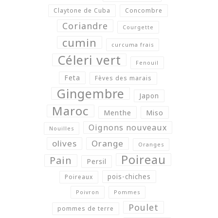
Claytone de Cuba
Concombre
Coriandre
Courgette
cumin
curcuma frais
Céleri vert
Fenouil
Feta
Fèves des marais
Gingembre
Japon
Maroc
Menthe
Miso
Oignons nouveaux
Nouilles
olives
Orange
Oranges
Poireau
Pain
Persil
pois-chiches
Poireaux
Poivron
Pommes
Poulet
pommes de terre