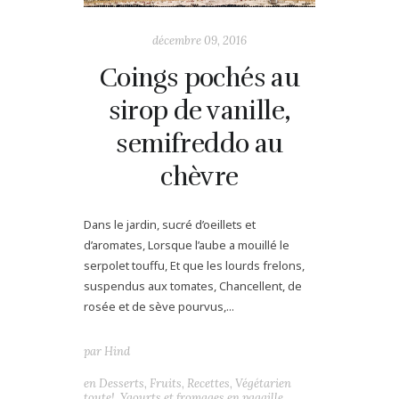
décembre 09, 2016
Coings pochés au
sirop de vanille,
semifreddo au
chèvre
Dans le jardin, sucré d’oeillets et
d’aromates, Lorsque l’aube a mouillé le
serpolet touffu, Et que les lourds frelons,
suspendus aux tomates, Chancellent, de
rosée et de sève pourvus,...
par
Hind
en
Desserts
,
Fruits
,
Recettes
,
Végétarien
toute!
,
Yaourts et fromages en pagaille