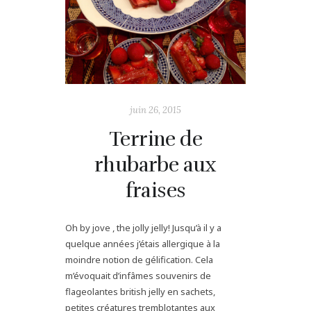
juin 26, 2015
Terrine de
rhubarbe aux
fraises
Oh by jove , the jolly jelly! Jusqu’à il y a
quelque années j’étais allergique à la
moindre notion de gélification. Cela
m’évoquait d’infâmes souvenirs de
flageolantes british jelly en sachets,
petites créatures tremblotantes aux