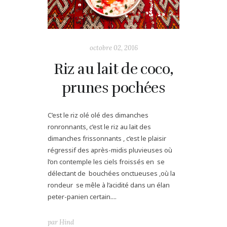
octobre 02, 2016
Riz au lait de coco,
prunes pochées
C’est le riz olé olé des dimanches
ronronnants, c’est le riz au lait des
dimanches frissonnants , c’est le plaisir
régressif des après-midis pluvieuses où
l’on contemple les ciels froissés en se
délectant de bouchées onctueuses ,où la
rondeur se mêle à l’acidité dans un élan
peter-panien certain....
par
Hind