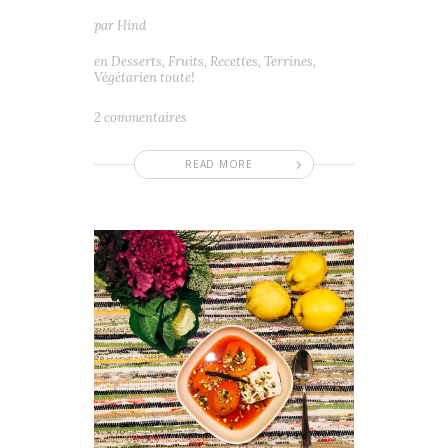
par
Hind
en
Desserts
,
Fruits
,
Recettes
,
Terrines
,
Végétarien toute!
2 commentaires
READ MORE