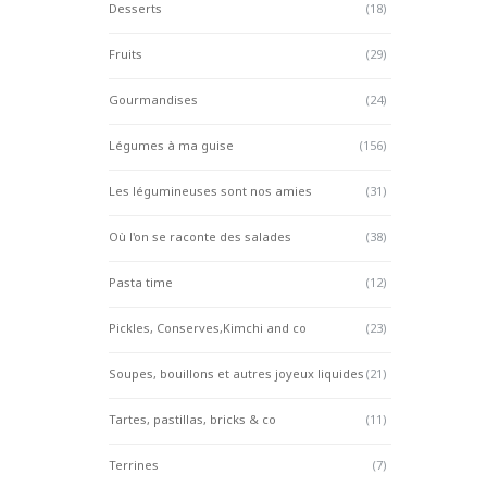
Desserts
(18)
Fruits
(29)
Gourmandises
(24)
Légumes à ma guise
(156)
Les légumineuses sont nos amies
(31)
Où l'on se raconte des salades
(38)
Pasta time
(12)
Pickles, Conserves,Kimchi and co
(23)
Soupes, bouillons et autres joyeux liquides
(21)
Tartes, pastillas, bricks & co
(11)
Terrines
(7)