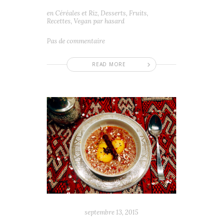
en
Céréales et Riz
,
Desserts
,
Fruits
,
Recettes
,
Vegan par hasard
Pas de commentaire
READ MORE
septembre 13, 2015