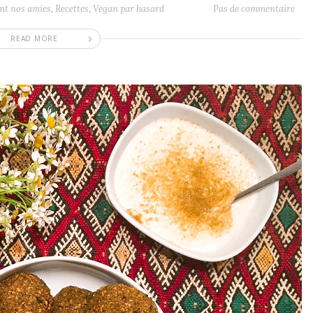
nt nos amies
,
Recettes
,
Vegan par hasard
Pas de commentaire
READ MORE