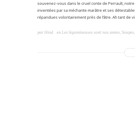
souvenez-vous dans le cruel conte de Perrault, notre 
inventées par sa méchante marâtre et ses détestables de
répandues volontairement près de l’âtre. Ah tant de vi
par
Hind
en
Les légumineuses sont nos amies
,
Soupes,