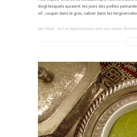
doigt lesquels auraient les joies des poêles peinardes 
vif , couper dans le gras, sabrer dans les tergiversati
par
Hind
en
Les légumineuses sont nos amies
,
Recette