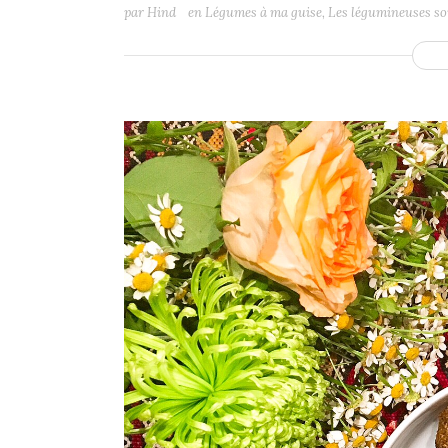
par
Hind
en
Légumes à ma guise
,
Les légumineuses so