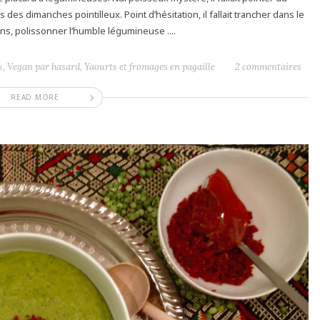
des dimanches pointilleux. Point d’hésitation, il fallait trancher dans le
ons, polissonner l’humble légumineuse ....
s
,
Vegan par hasard
,
Yaourts et fromages en pagaille
2 commentaires
READ MORE