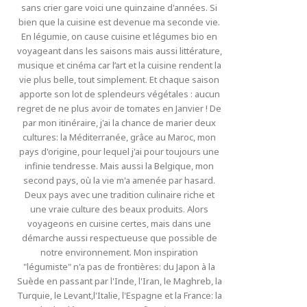
sans crier gare voici une quinzaine d'années. Si
bien que la cuisine est devenue ma seconde vie.
En légumie, on cause cuisine et légumes bio en
voyageant dans les saisons mais aussi littérature,
musique et cinéma car l’art et la cuisine rendent la
vie plus belle, tout simplement. Et chaque saison
apporte son lot de splendeurs végétales : aucun
regret de ne plus avoir de tomates en Janvier ! De
par mon itinéraire, j'ai la chance de marier deux
cultures: la Méditerranée, grâce au Maroc, mon
pays d'origine, pour lequel j'ai pour toujours une
infinie tendresse. Mais aussi la Belgique, mon
second pays, où la vie m'a amenée par hasard.
Deux pays avec une tradition culinaire riche et
une vraie culture des beaux produits. Alors
voyageons en cuisine certes, mais dans une
démarche aussi respectueuse que possible de
notre environnement. Mon inspiration
"légumiste" n'a pas de frontières: du Japon à la
Suède en passant par l'Inde, l'Iran, le Maghreb, la
Turquie, le Levant,l'Italie, l'Espagne et la France: la