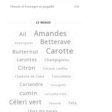
Yaourts et fromages en pagaille
(24)
LE NUAGE
Amandes
Ail
Betterave
Aubergines
Carotte
Butternut
carottes
Champignons
Citron
Citrons confits
Claytone de Cuba
Concombre
Coriandre
Courgette
cumin
curcuma frais
Céleri vert
Feta
Fenouil
Fèves des marais