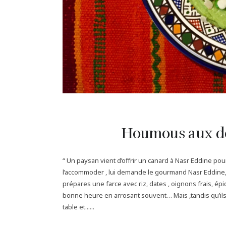
Houmous aux de
“ Un paysan vient d’offrir un canard à Nasr Eddine pou
l’accommoder , lui demande le gourmand Nasr Eddine, je 
prépares une farce avec riz, dates , oignons frais, ép
bonne heure en arrosant souvent… Mais ,tandis qu’ils s
table et......