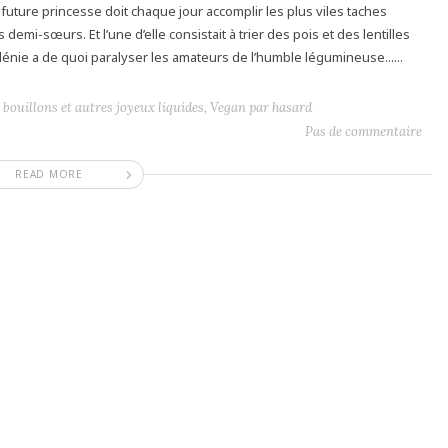
future princesse doit chaque jour accomplir les plus viles taches
mi-sœurs. Et l’une d’elle consistait à trier des pois et des lentilles
lénie a de quoi paralyser les amateurs de l’humble légumineuse......
 bouillons et autres joyeux liquides
,
Vegan par hasard
Pas de commentaire
READ MORE