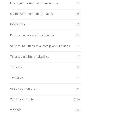
Les légumineuses sont nos amies
(31)
Où l'on se raconte des salades
(38)
Pasta time
(12)
Pickles, Conserves,Kimchi and co
(23)
Soupes, bouillons et autres joyeux liquides
(21)
Tartes, pastillas, bricks & co
(11)
Terrines
(7)
Tofu & co
(3)
Vegan par hasard
(74)
Végétarien toute!
(104)
Viandes
(36)