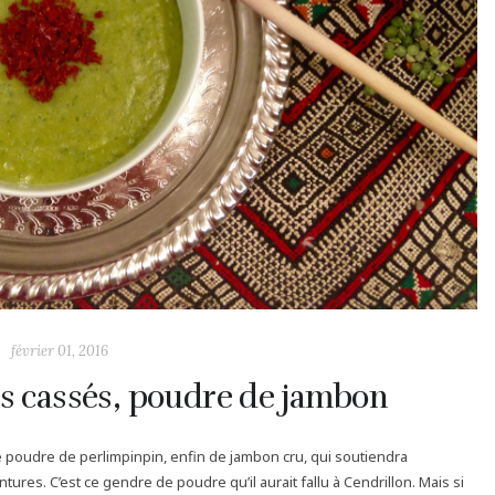
février 01, 2016
ts cassés, poudre de jambon
poudre de perlimpinpin, enfin de jambon cru, qui soutiendra
res. C’est ce gendre de poudre qu’il aurait fallu à Cendrillon. Mais si