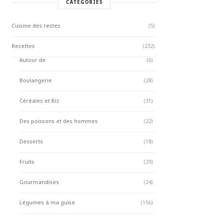
CATÉGORIES
Cuisine des restes
(5)
Recettes
(232)
Autour de
(6)
Boulangerie
(28)
Céréales et Riz
(31)
Des poissons et des hommes
(22)
Desserts
(18)
Fruits
(29)
Gourmandises
(24)
Légumes à ma guise
(156)