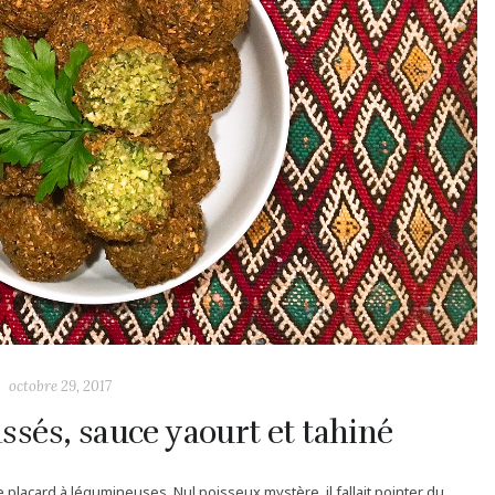
octobre 29, 2017
assés, sauce yaourt et tahiné
 placard à légumineuses. Nul poisseux mystère, il fallait pointer du