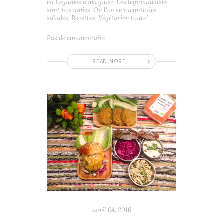
en
Légumes à ma guise
,
Les légumineuses
sont nos amies
,
Où l'on se raconte des
salades
,
Recettes
,
Végétarien toute!
Pas de commentaire
READ MORE
avril 04, 2016