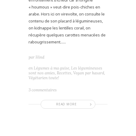
« houmous » veut-dire pois-chiches en
arabe. Hors ici on virevolte, on consulte le
contenu de son placard à légumineuses,
on kidnappe les lentilles corail, on
récupère quelques carottes menacées de
rabougrissement......
par
Hind
en
Légumes à ma guise
,
Les légumineuses
sont nos amies
,
Recettes
,
Vegan par hasard
,
Végétarien toute!
3 commentaires
READ MORE