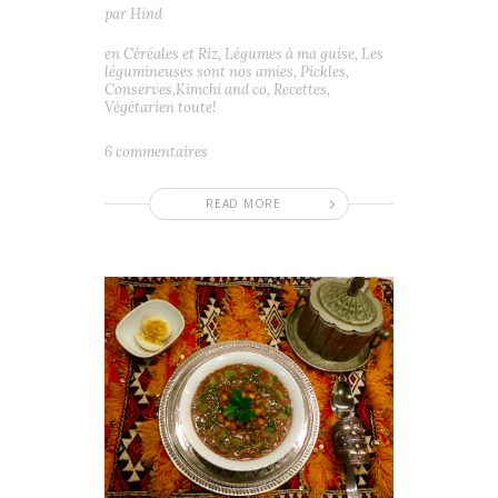
par
Hind
en
Céréales et Riz
,
Légumes à ma guise
,
Les
légumineuses sont nos amies
,
Pickles,
Conserves,Kimchi and co
,
Recettes
,
Végétarien toute!
6 commentaires
READ MORE