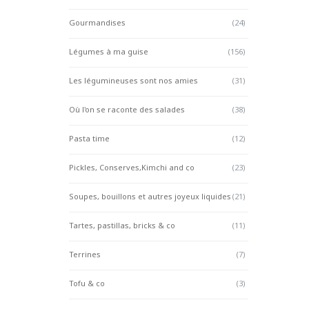
Gourmandises
(24)
Légumes à ma guise
(156)
Les légumineuses sont nos amies
(31)
Où l'on se raconte des salades
(38)
Pasta time
(12)
Pickles, Conserves,Kimchi and co
(23)
Soupes, bouillons et autres joyeux liquides
(21)
Tartes, pastillas, bricks & co
(11)
Terrines
(7)
Tofu & co
(3)