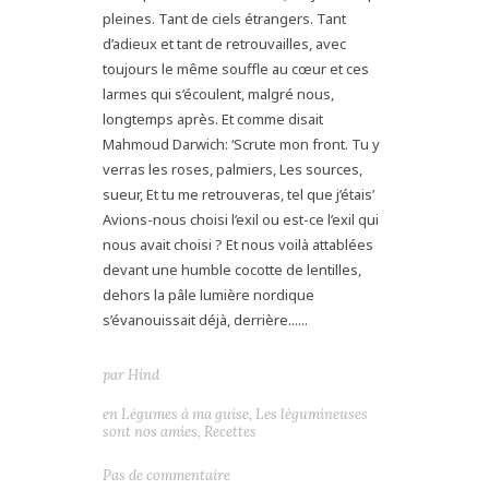
pleines. Tant de ciels étrangers. Tant
d’adieux et tant de retrouvailles, avec
toujours le même souffle au cœur et ces
larmes qui s’écoulent, malgré nous,
longtemps après. Et comme disait
Mahmoud Darwich: ‘Scrute mon front. Tu y
verras les roses, palmiers, Les sources,
sueur, Et tu me retrouveras, tel que j’étais’
Avions-nous choisi l’exil ou est-ce l’exil qui
nous avait choisi ? Et nous voilà attablées
devant une humble cocotte de lentilles,
dehors la pâle lumière nordique
s’évanouissait déjà, derrière......
par
Hind
en
Légumes à ma guise
,
Les légumineuses
sont nos amies
,
Recettes
Pas de commentaire