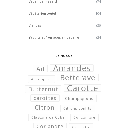
Vegan par hasard
(74)
Végétarien toute!
(104)
Viandes
(36)
Yaourts et fromages en pagaille
(24)
LE NUAGE
Amandes
Ail
Betterave
Aubergines
Carotte
Butternut
carottes
Champignons
Citron
Citrons confits
Claytone de Cuba
Concombre
Coriandre
Courgette