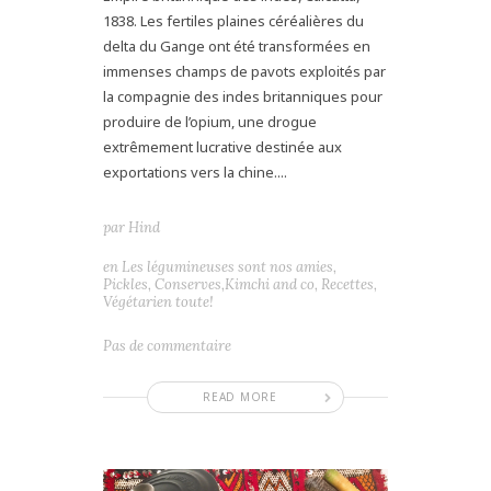
1838. Les fertiles plaines céréalières du
delta du Gange ont été transformées en
immenses champs de pavots exploités par
la compagnie des indes britanniques pour
produire de l’opium, une drogue
extrêmement lucrative destinée aux
exportations vers la chine....
par
Hind
en
Les légumineuses sont nos amies
,
Pickles, Conserves,Kimchi and co
,
Recettes
,
Végétarien toute!
Pas de commentaire
READ MORE