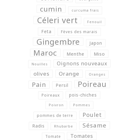
cumin
curcuma frais
Céleri vert
Fenouil
Feta
Fèves des marais
Gingembre
Japon
Maroc
Menthe
Miso
Oignons nouveaux
Nouilles
olives
Orange
Oranges
Poireau
Pain
Persil
pois-chiches
Poireaux
Poivron
Pommes
Poulet
pommes de terre
Sésame
Radis
Rhubarbe
Tomates
Tomate