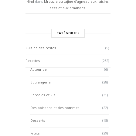
Hind
dans
Mrouzia ou tajine d’agneau aux raisins
secs et aux amandes
CATÉGORIES
Cuisine des restes
(5)
Recettes
(232)
Autour de
(6)
Boulangerie
(28)
Céréales et Riz
(31)
Des poissons et des hommes
(22)
Desserts
(18)
Fruits
(29)