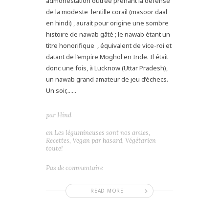
admonestation outrée prenant la défense
de la modeste lentille corail (masoor daal
en hindi) , aurait pour origine une sombre
histoire de nawab gâté ; le nawab étant un
titre honorifique , équivalent de vice-roi et
datant de l’empire Moghol en Inde. Il était
donc une fois, à Lucknow (Uttar Pradesh),
un nawab grand amateur de jeu d’échecs.
Un soir,......
par
Hind
en
Les légumineuses sont nos amies
,
Recettes
,
Vegan par hasard
,
Végétarien
toute!
Pas de commentaire
READ MORE