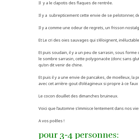
Il y a le clapotis des flaques de rentrée.
Il y a subrepticement cette envie de se pelotonner, d
Il y a comme une odeur de regrets, un frisson nostal
Et Le cri des oies sauvages qui s’éloignent, inéluctabl
Et puis soudain, il y a un peu de sarrasin, sous forme
le sombre sarrasin, cette polygonacée (donc sans glu
qu’on dit venir de chine.
Et puis il y a une envie de pancakes, de moelleux, l
avec cet arrière-gout d’oléagineux si propre à ce faux 
Le cocon douillet des dimanches bruineux.
Voici que l’automne s’immisce lentement dans nos vie
A vos poêles !
pour 3-4 personnes: