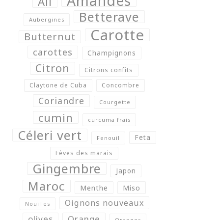
Amandes
Ail
Betterave
Aubergines
Carotte
Butternut
carottes
Champignons
Citron
Citrons confits
Claytone de Cuba
Concombre
Coriandre
Courgette
cumin
curcuma frais
Céleri vert
Feta
Fenouil
Fèves des marais
Gingembre
Japon
Maroc
Menthe
Miso
Oignons nouveaux
Nouilles
olives
Orange