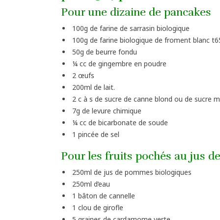
Pour une dizaine de pancakes
100g de farine de sarrasin biologique
100g de farine biologique de froment blanc t65
50g de beurre fondu
¼ cc de gingembre en poudre
2 œufs
200ml de lait.
2 c à s de sucre de canne blond ou de sucre
7g de levure chimique
¼ cc de bicarbonate de soude
1 pincée de sel
Pour les fruits pochés au jus 
250ml de jus de pommes biologiques
250ml d’eau
1 bâton de cannelle
1 clou de girofle
5 graines de cardamome verte