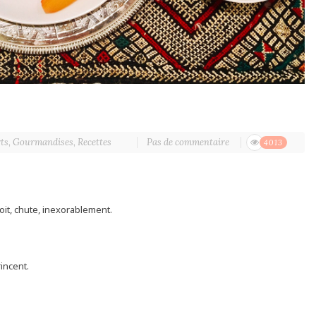
ts
,
Gourmandises
,
Recettes
Pas de commentaire
4013
ploit, chute, inexorablement.
rincent.