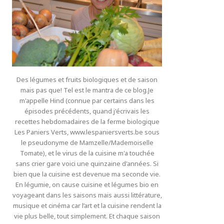
Des légumes et fruits biologiques et de saison
mais pas que! Tel est le mantra de ce blog.Je
m'appelle Hind (connue par certains dans les
épisodes précédents, quand j'écrivais les
recettes hebdomadaires de la ferme biologique
Les Paniers Verts, www.lespaniersverts.be sous
le pseudonyme de Mamzelle/Mademoiselle
Tomate), et le virus de la cuisine m'a touchée
sans crier gare voici une quinzaine d'années. Si
bien que la cuisine est devenue ma seconde vie.
En légumie, on cause cuisine et légumes bio en
voyageant dans les saisons mais aussi littérature,
musique et cinéma car l’art et la cuisine rendent la
vie plus belle, tout simplement. Et chaque saison