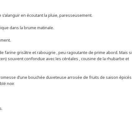
e s’alanguir en écoutant la pluie, paresseusement.
gique dans la brume matinale.
ement.
 de farine grisâtre et rabougrie , peu ragoutante de prime abord. Mais si
ten) souvent confondue avec les céréales , cousine de la rhubarbe et
a promesse d’une bouchée duveteuse arrosée de fruits de saison épicés
blé noir.
s.