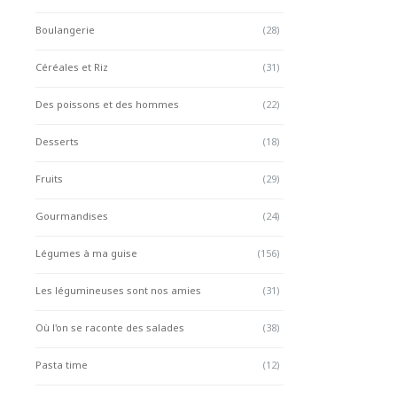
Boulangerie
(28)
Céréales et Riz
(31)
Des poissons et des hommes
(22)
Desserts
(18)
Fruits
(29)
Gourmandises
(24)
Légumes à ma guise
(156)
Les légumineuses sont nos amies
(31)
Où l'on se raconte des salades
(38)
Pasta time
(12)