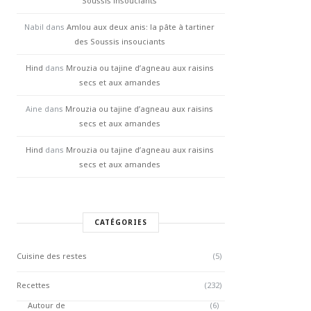
Soussis insouciants
Nabil
dans
Amlou aux deux anis: la pâte à tartiner
des Soussis insouciants
Hind
dans
Mrouzia ou tajine d’agneau aux raisins
secs et aux amandes
Aine
dans
Mrouzia ou tajine d’agneau aux raisins
secs et aux amandes
Hind
dans
Mrouzia ou tajine d’agneau aux raisins
secs et aux amandes
CATÉGORIES
Cuisine des restes
(5)
Recettes
(232)
Autour de
(6)