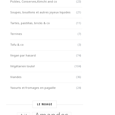
Pickles, Conserves,Kimchi and co
(23)
Soupes, bouillons et autres joyeux liquides
(21)
Tartes, pastillas, bricks & co
(11)
Terrines
(7)
Tofu & co
(3)
Vegan par hasard
(74)
Végétarien toute!
(104)
Viandes
(36)
Yaourts et fromages en pagaille
(24)
LE NUAGE