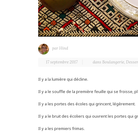
par
Hind
17 septembre 2017
dans
Boulangerie
,
Desser
Il y a la lumière qui décline.
Il y a le souffle de la première feuille qui se froisse, 
Il y a les portes des écoles qui grincent, légèrement.
Il y a le bruit des écoliers qui ouvrent les portes qui g
Il y a les premiers frimas.