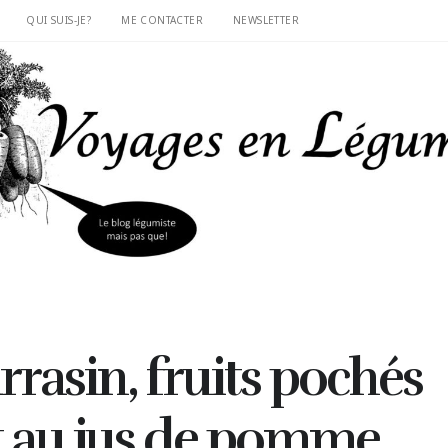
QUI SUIS-JE?
ME CONTACTER
NEWSLETTER
rrasin, fruits pochés
t au jus de pomme