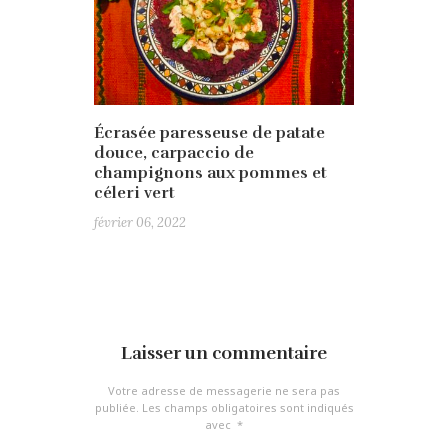
Écrasée paresseuse de patate
douce, carpaccio de
champignons aux pommes et
céleri vert
février 06, 2022
Laisser un commentaire
Votre adresse de messagerie ne sera pas
publiée.
Les champs obligatoires sont indiqués
avec
*