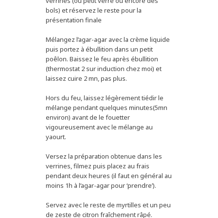
verrines (ou petit verre ou encore des
bols) et réservez le reste pour la
présentation finale
Mélangez l’agar-agar avec la crème liquide
puis portez à ébullition dans un petit
poêlon. Baissez le feu après ébullition
(thermostat 2 sur induction chez moi) et
laissez cuire 2 mn, pas plus.
Hors du feu, laissez légèrement tiédir le
mélange pendant quelques minutes(5mn
environ) avant de le fouetter
vigoureusement avec le mélange au
yaourt.
Versez la préparation obtenue dans les
verrines, filmez puis placez au frais
pendant deux heures (il faut en général au
moins 1h à l’agar-agar pour ‘prendre’).
Servez avec le reste de myrtilles et un peu
de zeste de citron fraîchement râpé.