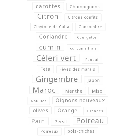
carottes
Champignons
Citron
Citrons confits
Claytone de Cuba
Concombre
Coriandre
Courgette
cumin
curcuma frais
Céleri vert
Fenouil
Feta
Fèves des marais
Gingembre
Japon
Maroc
Menthe
Miso
Oignons nouveaux
Nouilles
olives
Orange
Oranges
Poireau
Pain
Persil
pois-chiches
Poireaux