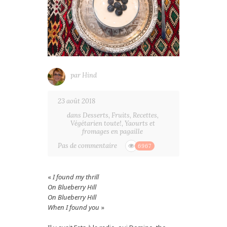
par
Hind
23 août 2018
dans
Desserts
,
Fruits
,
Recettes
,
Végétarien toute!
,
Yaourts et
fromages en pagaille
Pas de commentaire
6967
«
I found my thrill
On Blueberry Hill
On Blueberry Hill
When I found you
»