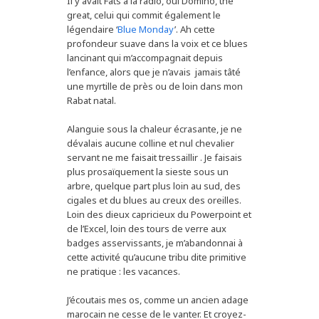
Il y avait Fats à la radio, oui Domino, the
great, celui qui commit également le
légendaire ‘
Blue Monday
’. Ah cette
profondeur suave dans la voix et ce blues
lancinant qui m’accompagnait depuis
l’enfance, alors que je n’avais jamais tâté
une myrtille de près ou de loin dans mon
Rabat natal.
Alanguie sous la chaleur écrasante, je ne
dévalais aucune colline et nul chevalier
servant ne me faisait tressaillir . Je faisais
plus prosaïquement la sieste sous un
arbre, quelque part plus loin au sud, des
cigales et du blues au creux des oreilles.
Loin des dieux capricieux du Powerpoint et
de l’Excel, loin des tours de verre aux
badges asservissants, je m’abandonnai à
cette activité qu’aucune tribu dite primitive
ne pratique : les vacances.
J’écoutais mes os, comme un ancien adage
marocain ne cesse de le vanter. Et croyez-