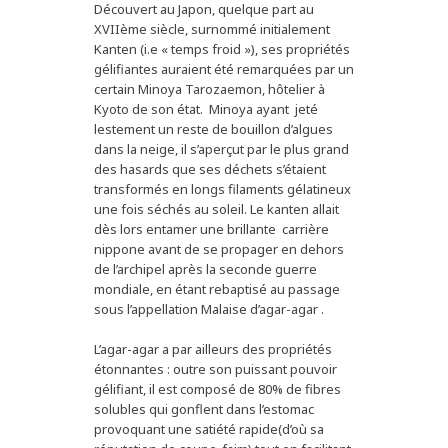
Découvert au Japon, quelque part au
XVIIème siècle, surnommé initialement
Kanten (i.e « temps froid »), ses propriétés
gélifiantes auraient été remarquées par un
certain Minoya Tarozaemon, hôtelier à
Kyoto de son état. Minoya ayant jeté
lestement un reste de bouillon d’algues
dans la neige, il s’aperçut par le plus grand
des hasards que ses déchets s’étaient
transformés en longs filaments gélatineux
une fois séchés au soleil. Le kanten allait
dès lors entamer une brillante carrière
nippone avant de se propager en dehors
de l’archipel après la seconde guerre
mondiale, en étant rebaptisé au passage
sous l’appellation Malaise d’agar-agar .
L’agar-agar a par ailleurs des propriétés
étonnantes : outre son puissant pouvoir
gélifiant, il est composé de 80% de fibres
solubles qui gonflent dans l’estomac
provoquant une satiété rapide(d’où sa