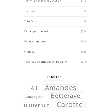
Tartes, pastillas, bricks & co
(11)
Terrines
(7)
Tofu & co
(3)
Vegan par hasard
(74)
Végétarien toute!
(104)
Viandes
(36)
Yaourts et fromages en pagaille
(24)
LE NUAGE
Amandes
Ail
Betterave
Aubergines
Carotte
Butternut