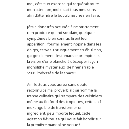
moi, c’était un exercice qui requérait toute
mon attention, mobilisait tous mes sens
afin d’atteindre le but ultime : ne rien faire.
J’étais donc très occupée à ne strictement
rien produire quand soudain, quelques
symptômes bien connus firent leur
apparition : fourmillement inopiné dans les
doigts, cerveau brusquement en ébullition,
gargouillement d’estomacs impromptus et
la vision d’une planche à découper façon
monolithe mystérieux de l’inénarrable
‘2001, l’odyssée de l’espace’ !
Ami lecteur, vous aurez sans doute
reconnu ce mal proverbial : j’ai nommé la
transe culinaire qui s’empare des cuisiniers
même au fin fond des tropiques, cette soif
inextinguible de transformer un
ingrédient, peu importe lequel, cette
agitation fiévreuse qui vous fait bondir sur
la première mandoline venue !