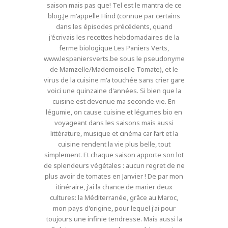
saison mais pas que! Tel est le mantra de ce
blog.Je m'appelle Hind (connue par certains
dans les épisodes précédents, quand
j'écrivais les recettes hebdomadaires de la
ferme biologique Les Paniers Verts,
www.lespaniersverts.be sous le pseudonyme
de Mamzelle/Mademoiselle Tomate), et le
virus de la cuisine m'a touchée sans crier gare
voici une quinzaine d'années. Si bien que la
cuisine est devenue ma seconde vie. En
légumie, on cause cuisine et légumes bio en
voyageant dans les saisons mais aussi
littérature, musique et cinéma car l’art et la
cuisine rendent la vie plus belle, tout
simplement. Et chaque saison apporte son lot
de splendeurs végétales : aucun regret de ne
plus avoir de tomates en Janvier ! De par mon
itinéraire, j'ai la chance de marier deux
cultures: la Méditerranée, grâce au Maroc,
mon pays d'origine, pour lequel j'ai pour
toujours une infinie tendresse. Mais aussi la