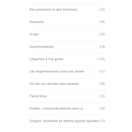
Des poissons et des hommes
(22)
Desserts
(18)
Fruits
(29)
Gourmandises
(24)
Légumes à ma guise
(156)
Les légumineuses sont nos amies
(31)
Où l'on se raconte des salades
(38)
Pasta time
(12)
Pickles, Conserves,Kimchi and co
(23)
Soupes, bouillons et autres joyeux liquides
(21)