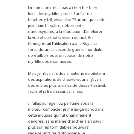
L’inspiration n’était pas à chercher bien
loin : des myrtilles pardi ! Sur l’air de
blueberry hill, what else ?Surtout que cette
jolie baie bleuâtre, débordante
d’antioxydants, a la réputation d’améliorer
la vue et surtout la vision de nuit. En
témoignerait l’utilisation par la Royal air
force durant la seconde guerre mondiale
de « bilberries », un cousin de notre
myrtille des chaumières.
Mais je n’avais ni des ambitions de pilote ni
des aspirations de chauve-souris : j’avais
des envies plus triviales de dessert estival,
facile et rafraîchissant à la fois.
Il fallait du léger, du parfumé sous la
moiteur compacte : je me lançai donc dans
cette mousse qui fut unanimement
dévorée, sans même chercher à en savoir
plus sur les formidables pouvoirs
régénérants de l’anthocyane, le