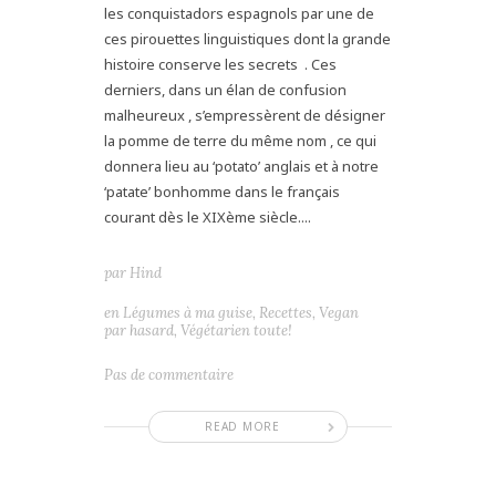
les conquistadors espagnols par une de
ces pirouettes linguistiques dont la grande
histoire conserve les secrets . Ces
derniers, dans un élan de confusion
malheureux , s’empressèrent de désigner
la pomme de terre du même nom , ce qui
donnera lieu au ‘potato’ anglais et à notre
‘patate’ bonhomme dans le français
courant dès le XIXème siècle....
par
Hind
en
Légumes à ma guise
,
Recettes
,
Vegan
par hasard
,
Végétarien toute!
Pas de commentaire
READ MORE