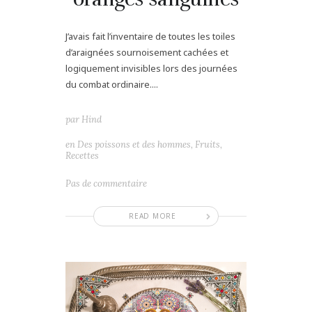
J’avais fait l’inventaire de toutes les toiles
d’araignées sournoisement cachées et
logiquement invisibles lors des journées
du combat ordinaire....
par
Hind
en
Des poissons et des hommes
,
Fruits
,
Recettes
Pas de commentaire
READ MORE