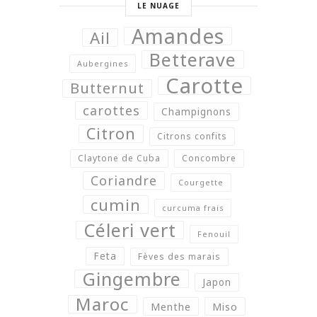
LE NUAGE
Amandes
Ail
Betterave
Aubergines
Carotte
Butternut
carottes
Champignons
Citron
Citrons confits
Claytone de Cuba
Concombre
Coriandre
Courgette
cumin
curcuma frais
Céleri vert
Fenouil
Feta
Fèves des marais
Gingembre
Japon
Maroc
Menthe
Miso