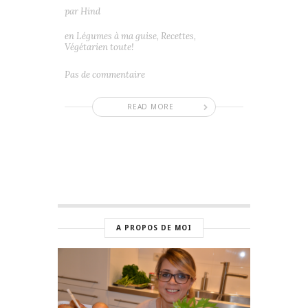
par
Hind
en
Légumes à ma guise
,
Recettes
,
Végétarien toute!
Pas de commentaire
READ MORE
A PROPOS DE MOI