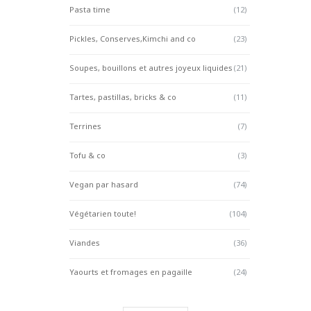
Pasta time
(12)
Pickles, Conserves,Kimchi and co
(23)
Soupes, bouillons et autres joyeux liquides
(21)
Tartes, pastillas, bricks & co
(11)
Terrines
(7)
Tofu & co
(3)
Vegan par hasard
(74)
Végétarien toute!
(104)
Viandes
(36)
Yaourts et fromages en pagaille
(24)