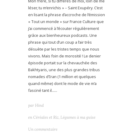
Mon frère, si tu diffères de moi, loin de me
léser, tu m’enrichis » – Saint Exupéry. C’est
en lisant la phrase d’accroche de l’émission
« Tout un monde » sur France Culture que
j’ai commencé à l’écouter régulièrement
grâce aux bienheureux podcasts. Une
phrase qui tout d’un coup a l’air très
désuète par les tristes temps que nous
vivons. Mais foin de morosité ! Le denier
épisode portait sur la chevauchée des
Bakhtyaris, une des plus grandes tribus
nomades d’Iran (1 million et quelques
quand même) dont le mode de vie m’a
fasciné tant il......
par
Hind
en
Céréales et Riz
,
Légumes à ma guise
Un commentaire