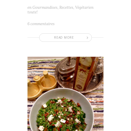
en
Gourmandises
,
Recettes
,
Végétarien
toute!
6 commentaires
READ MORE