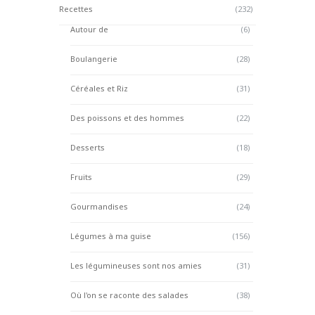
Recettes
(232)
Autour de
(6)
Boulangerie
(28)
Céréales et Riz
(31)
Des poissons et des hommes
(22)
Desserts
(18)
Fruits
(29)
Gourmandises
(24)
Légumes à ma guise
(156)
Les légumineuses sont nos amies
(31)
Où l'on se raconte des salades
(38)