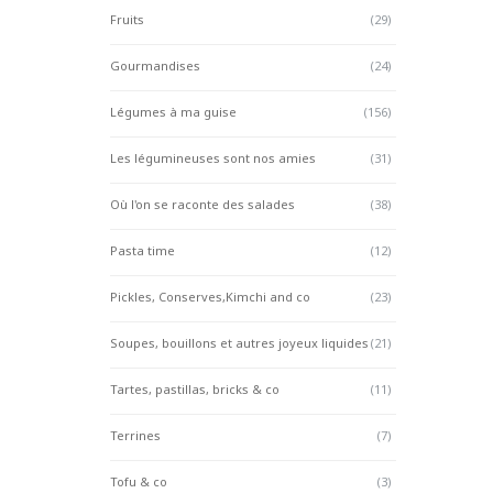
Fruits
(29)
Gourmandises
(24)
Légumes à ma guise
(156)
Les légumineuses sont nos amies
(31)
Où l'on se raconte des salades
(38)
Pasta time
(12)
Pickles, Conserves,Kimchi and co
(23)
Soupes, bouillons et autres joyeux liquides
(21)
Tartes, pastillas, bricks & co
(11)
Terrines
(7)
Tofu & co
(3)