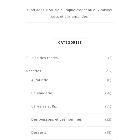
Hind
dans
Mrouzia ou tajine d’agneau aux raisins
secs et aux amandes
CATÉGORIES
Cuisine des restes
(5)
Recettes
(232)
Autour de
(6)
Boulangerie
(28)
Céréales et Riz
(31)
Des poissons et des hommes
(22)
Desserts
(18)