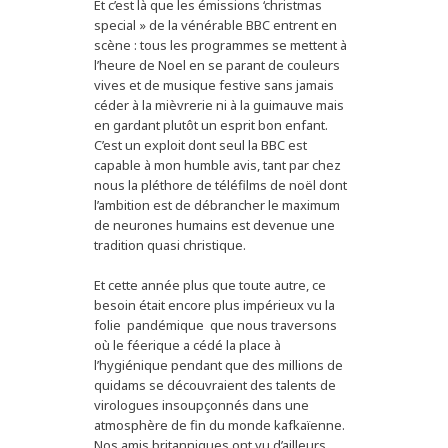
Et c’est là que les émissions ‘christmas
special » de la vénérable BBC entrent en
scène : tous les programmes se mettent à
l’heure de Noel en se parant de couleurs
vives et de musique festive sans jamais
céder à la mièvrerie ni à la guimauve mais
en gardant plutôt un esprit bon enfant.
C’est un exploit dont seul la BBC est
capable à mon humble avis, tant par chez
nous la pléthore de téléfilms de noël dont
l’ambition est de débrancher le maximum
de neurones humains est devenue une
tradition quasi christique.
Et cette année plus que toute autre, ce
besoin était encore plus impérieux vu la
folie pandémique que nous traversons
où le féerique a cédé la place à
l’hygiénique pendant que des millions de
quidams se découvraient des talents de
virologues insoupçonnés dans une
atmosphère de fin du monde kafkaïenne.
Nos amis britanniques ont vu d’ailleurs