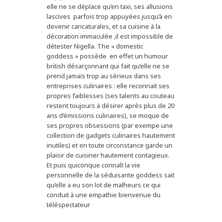
elle ne se déplace qu’en taxi, ses allusions
lascives parfois trop appuyées jusqu’à en
devenir caricaturales, et sa cuisine à la
décoration immaculée ,il est impossible de
détester Nigella. The « domestic
goddess » possède en effet un humour
british désarçonnant qui fait qu’elle ne se
prend jamais trop au sérieux dans ses
entreprises culinaires : elle reconnait ses
propres faiblesses (ses talents au couteau
restent toujours à désirer après plus de 20
ans d’émissions culinaires), se moque de
ses propres obsessions (par exempe une
collection de gadgets culinaires hautement
inutiles) et en toute circonstance garde un
plaisir de cuisiner hautement contagieux.
Et puis quiconque connaît la vie
personnelle de la séduisante goddess sait
qu’elle a eu son lot de malheurs ce qui
conduit à une empathie bienvenue du
téléspectateur