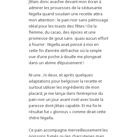
J’étais donc avachie devant mon écran à
admirer les prouesses de la séduisante
Nigella quand soudain une recette attira
mon attention : le pain noir sans pétrissage
idéal pour les toasts des fêtes ! De la
flemme, du cacao, des épices et une
promesse de gout sans quasi aucun effort
à fournir : Nigella avait pensé à moi en
cette fin d’année défraichie où la simple
vue d’une poche à douille me plongeait
dans un abime d’épuisement !
Ni une , ni deux, et après quelques
adaptations pour belgiciser la recette et
surtout utiliser les ingrédients de mon
placard, je me lançai dans l’entreprise du
pain noir un jour avant noël avec toute la
paresse dont j’étais capable. Et ma foi le
résultat fut « glorious » comme dirait cette
chère Nigella.
Ce pain accompagne merveilleusement les
poissons fumés ou les charcuteries mais