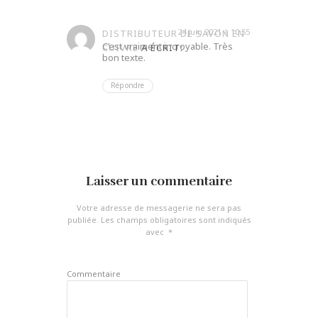
24 juin 2021 à 10:55
DISTRIBUTEUR DE SAVON EN
C’est vraiment incroyable. Très
CUIVRE
A ÉCRIT:
bon texte.
Répondre
Laisser un commentaire
Votre adresse de messagerie ne sera pas
publiée.
Les champs obligatoires sont indiqués
avec
*
Commentaire