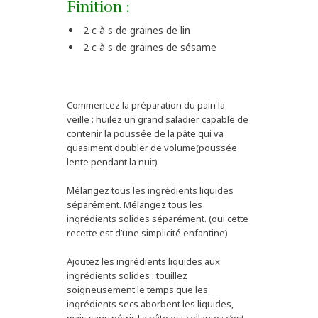
Finition :
2 c à s de graines de lin
2 c à s de graines de sésame
Commencez la préparation du pain la
veille : huilez un grand saladier capable de
contenir la poussée de la pâte qui va
quasiment doubler de volume(poussée
lente pendant la nuit)
Mélangez tous les ingrédients liquides
séparément. Mélangez tous les
ingrédients solides séparément. (oui cette
recette est d’une simplicité enfantine)
Ajoutez les ingrédients liquides aux
ingrédients solides : touillez
soigneusement le temps que les
ingrédients secs aborbent les liquides,
mais sans pétrir. La pâte est collante : c’est