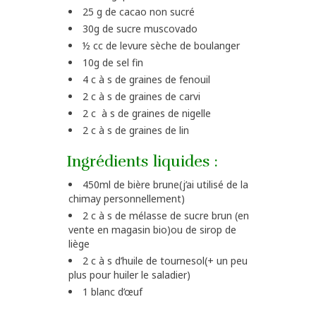
25 g de cacao non sucré
30g de sucre muscovado
½ cc de levure sèche de boulanger
10g de sel fin
4 c à s de graines de fenouil
2 c à s de graines de carvi
2 c à s de graines de nigelle
2 c à s de graines de lin
Ingrédients liquides :
450ml de bière brune(j’ai utilisé de la
chimay personnellement)
2 c à s de mélasse de sucre brun (en
vente en magasin bio)ou de sirop de
liège
2 c à s d’huile de tournesol(+ un peu
plus pour huiler le saladier)
1 blanc d’œuf