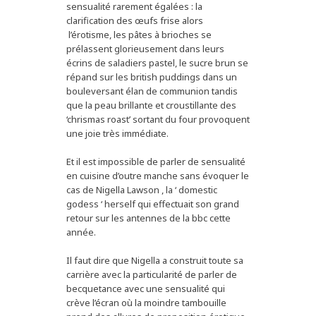
sensualité rarement égalées : la
clarification des œufs frise alors
l’érotisme, les pâtes à brioches se
prélassent glorieusement dans leurs
écrins de saladiers pastel, le sucre brun se
répand sur les british puddings dans un
bouleversant élan de communion tandis
que la peau brillante et croustillante des
‘chrismas roast’ sortant du four provoquent
une joie très immédiate.
Et il est impossible de parler de sensualité
en cuisine d’outre manche sans évoquer le
cas de Nigella Lawson , la ‘ domestic
godess ‘ herself qui effectuait son grand
retour sur les antennes de la bbc cette
année.
Il faut dire que Nigella a construit toute sa
carrière avec la particularité de parler de
becquetance avec une sensualité qui
crève l’écran où la moindre tambouille