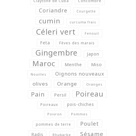
Claytone de Cuba
Concombre
Coriandre
Courgette
cumin
curcuma frais
Céleri vert
Fenouil
Feta
Fèves des marais
Gingembre
Japon
Maroc
Menthe
Miso
Oignons nouveaux
Nouilles
olives
Orange
Oranges
Poireau
Pain
Persil
pois-chiches
Poireaux
Poivron
Pommes
Poulet
pommes de terre
Sésame
Radis
Rhubarbe