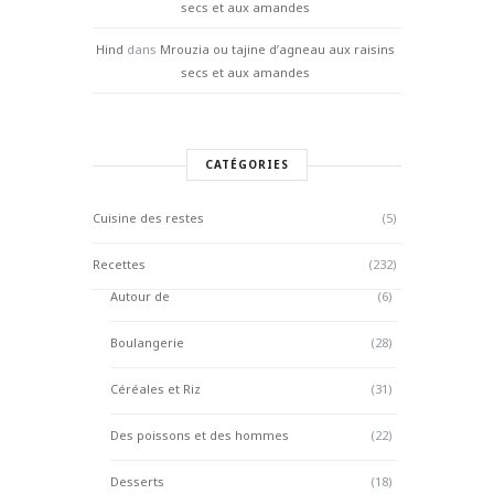
secs et aux amandes
Hind
dans
Mrouzia ou tajine d’agneau aux raisins
secs et aux amandes
CATÉGORIES
Cuisine des restes
(5)
Recettes
(232)
Autour de
(6)
Boulangerie
(28)
Céréales et Riz
(31)
Des poissons et des hommes
(22)
Desserts
(18)