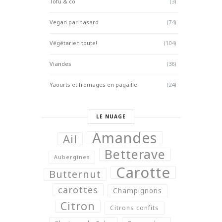
Tofu & co
(3)
Vegan par hasard
(74)
Végétarien toute!
(104)
Viandes
(36)
Yaourts et fromages en pagaille
(24)
LE NUAGE
Amandes
Ail
Betterave
Aubergines
Carotte
Butternut
carottes
Champignons
Citron
Citrons confits