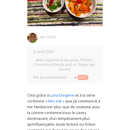
par
Hind
11 avril 2016
dans
Légumes à ma guise
,
Pickles,
Conserves,Kimchi and co
,
Vegan par
hasard
Pas de commentaire
5667
C’est grâce à
Luna Diogène
et à la série
coréenne «
let’s eat »
que j’ai commencé à
me familiariser plus que de coutume avec
la cuisine coréenne.Vous le savez
dorénavant, d’un tempérament plus
qu’influençable, toute lecture ou fiction
visionnée me donne toujours des envies