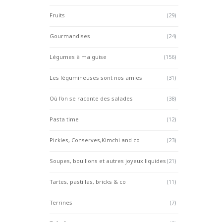
Fruits
(29)
Gourmandises
(24)
Légumes à ma guise
(156)
Les légumineuses sont nos amies
(31)
Où l'on se raconte des salades
(38)
Pasta time
(12)
Pickles, Conserves,Kimchi and co
(23)
Soupes, bouillons et autres joyeux liquides
(21)
Tartes, pastillas, bricks & co
(11)
Terrines
(7)