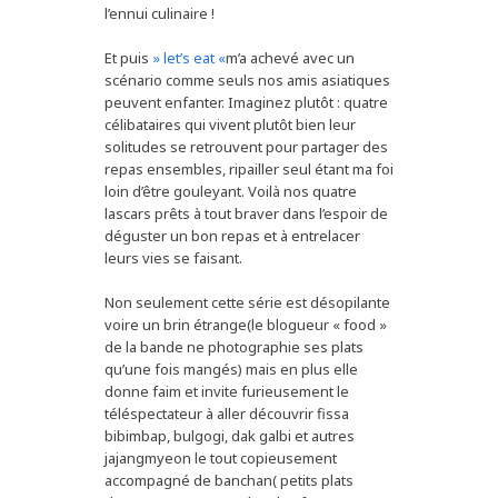
l’ennui culinaire !
Et puis
» let’s eat «
m’a achevé avec un
scénario comme seuls nos amis asiatiques
peuvent enfanter. Imaginez plutôt : quatre
célibataires qui vivent plutôt bien leur
solitudes se retrouvent pour partager des
repas ensembles, ripailler seul étant ma foi
loin d’être gouleyant. Voilà nos quatre
lascars prêts à tout braver dans l’espoir de
déguster un bon repas et à entrelacer
leurs vies se faisant.
Non seulement cette série est désopilante
voire un brin étrange(le blogueur « food »
de la bande ne photographie ses plats
qu’une fois mangés) mais en plus elle
donne faim et invite furieusement le
téléspectateur à aller découvrir fissa
bibimbap, bulgogi, dak galbi et autres
jajangmyeon le tout copieusement
accompagné de banchan( petits plats