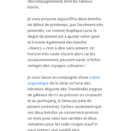
d’accompagnement) dont les fameux
kimchi.
Je vous propose aujourd’hui deux kimchis
de début de printemps, pas forcément très
pimentés, car comme l’explique Luna, le
degré de piment est à ajuster selon gout
et il existe également des kimchis
« blancs » c’est-à-dire sans piment. Un
horizon très vaste s’ouvre alors car les
assaisonnements peuvent varier à l’infini :
vertiges des voyages culinaires !
Je vous laisse en compagnie d’une
scène
orgasmique
de la série où l’une des
héroïnes déguste des Tteokbokki (ragout
de gâteaux de riz au poisson ou crustacés
et au gochujang, la fameuse pate de
piment coréenne). Sachez seulement que
ces deux kimchis se conservent environ
un mois pour celui aux carottes et deux
semaines pour les radis rouges (sauf si
vous prenez une variété plus