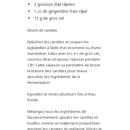
2 gousses d’ail râpées
1 cc de gingembre frais râpé
15 g de gros sel
Kimchi de carottes
Epluchez les carottes et coupez les
tagliatelles à l’aide d’un économe ou d’une
mandoline. Salez avec la c à s de gros sel,
couvrez d’eau et laissez reposer pendant
12h. Cette salaison va permettre de briser
la texture des carottes pour mieux
absorber les ingrédients de la
fermentation
Egouttez et rincez plusieurs fois à l’eau
froide
Mélangez tous les ingrédients de
l’assaisonnement, ajoutez les carottes et
touillez comme un malpropre jusqu’à bien
enrober les carottes du mélange. Placez le