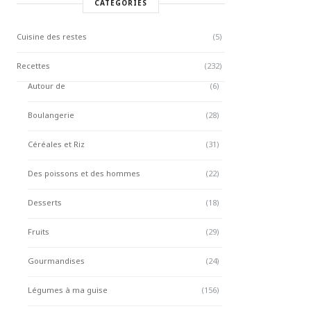
CATÉGORIES
Cuisine des restes
(5)
Recettes
(232)
Autour de
(6)
Boulangerie
(28)
Céréales et Riz
(31)
Des poissons et des hommes
(22)
Desserts
(18)
Fruits
(29)
Gourmandises
(24)
Légumes à ma guise
(156)