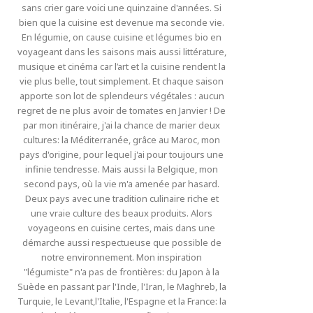
sans crier gare voici une quinzaine d'années. Si
bien que la cuisine est devenue ma seconde vie.
En légumie, on cause cuisine et légumes bio en
voyageant dans les saisons mais aussi littérature,
musique et cinéma car l’art et la cuisine rendent la
vie plus belle, tout simplement. Et chaque saison
apporte son lot de splendeurs végétales : aucun
regret de ne plus avoir de tomates en Janvier ! De
par mon itinéraire, j'ai la chance de marier deux
cultures: la Méditerranée, grâce au Maroc, mon
pays d'origine, pour lequel j'ai pour toujours une
infinie tendresse. Mais aussi la Belgique, mon
second pays, où la vie m'a amenée par hasard.
Deux pays avec une tradition culinaire riche et
une vraie culture des beaux produits. Alors
voyageons en cuisine certes, mais dans une
démarche aussi respectueuse que possible de
notre environnement. Mon inspiration
"légumiste" n'a pas de frontières: du Japon à la
Suède en passant par l'Inde, l'Iran, le Maghreb, la
Turquie, le Levant,l'Italie, l'Espagne et la France: la