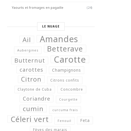
Yaourts et fromages en pagaille
(24)
LE NUAGE
Amandes
Ail
Betterave
Aubergines
Carotte
Butternut
carottes
Champignons
Citron
Citrons confits
Claytone de Cuba
Concombre
Coriandre
Courgette
cumin
curcuma frais
Céleri vert
Feta
Fenouil
Fèves des marais