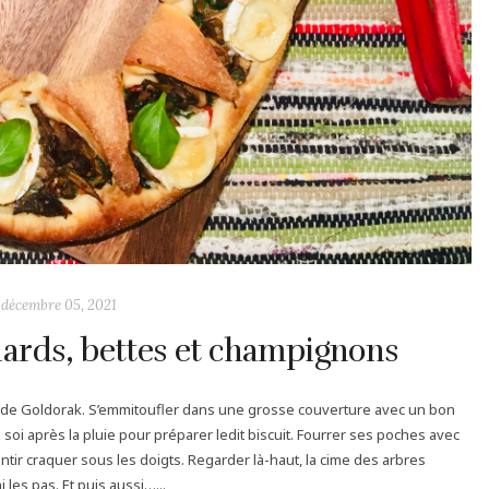
décembre 05, 2021
inards, bettes et champignons
 de Goldorak. S’emmitoufler dans une grosse couverture avec un bon
ez soi après la pluie pour préparer ledit biscuit. Fourrer ses poches avec
entir craquer sous les doigts. Regarder là-haut, la cime des arbres
 les pas. Et puis aussi…...