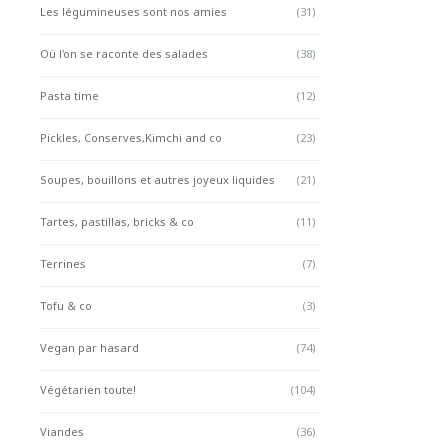
Les légumineuses sont nos amies
(31)
Où l'on se raconte des salades
(38)
Pasta time
(12)
Pickles, Conserves,Kimchi and co
(23)
Soupes, bouillons et autres joyeux liquides
(21)
Tartes, pastillas, bricks & co
(11)
Terrines
(7)
Tofu & co
(3)
Vegan par hasard
(74)
Végétarien toute!
(104)
Viandes
(36)