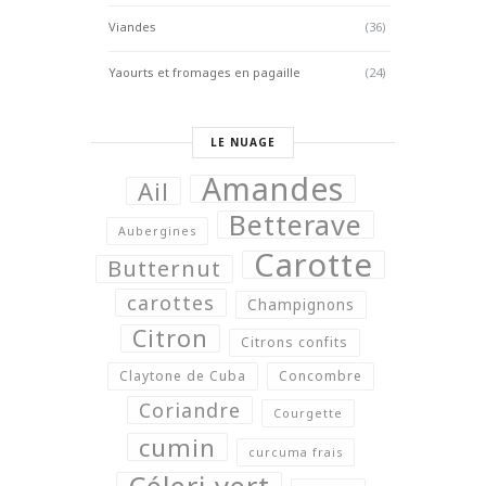
Viandes
(36)
Yaourts et fromages en pagaille
(24)
LE NUAGE
Amandes
Ail
Betterave
Aubergines
Carotte
Butternut
carottes
Champignons
Citron
Citrons confits
Claytone de Cuba
Concombre
Coriandre
Courgette
cumin
curcuma frais
Céleri vert