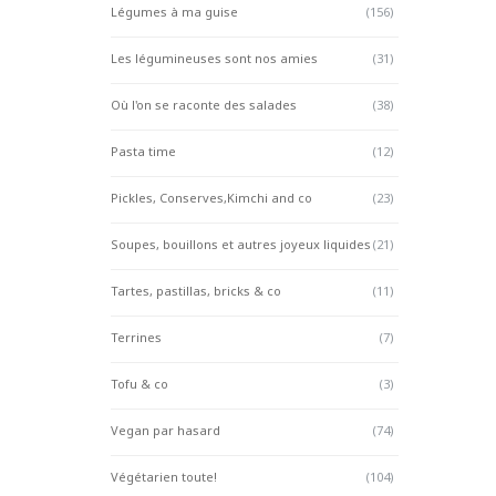
Légumes à ma guise
(156)
Les légumineuses sont nos amies
(31)
Où l'on se raconte des salades
(38)
Pasta time
(12)
Pickles, Conserves,Kimchi and co
(23)
Soupes, bouillons et autres joyeux liquides
(21)
Tartes, pastillas, bricks & co
(11)
Terrines
(7)
Tofu & co
(3)
Vegan par hasard
(74)
Végétarien toute!
(104)