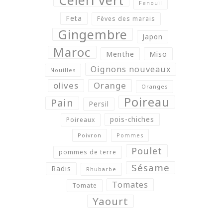
Fenouil
Feta
Fèves des marais
Gingembre
Japon
Maroc
Menthe
Miso
Oignons nouveaux
Nouilles
olives
Orange
Oranges
Poireau
Pain
Persil
pois-chiches
Poireaux
Poivron
Pommes
Poulet
pommes de terre
Sésame
Radis
Rhubarbe
Tomates
Tomate
Yaourt