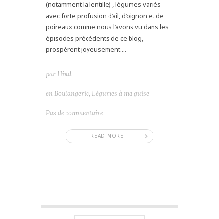
(notamment la lentille) , légumes variés
avec forte profusion d’ail, d’oignon et de
poireaux comme nous l’avons vu dans les
épisodes précédents de ce blog,
prospèrent joyeusement....
par
Hind
en
Boulangerie
,
Légumes à ma guise
Pas de commentaire
READ MORE