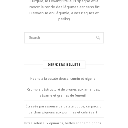
Turquie, le Levant,l'Italie, l'Espagne et la
France: la ronde des légumes est sans fin!
Bienvenue en Légumie, à vos risques et
périls:)
DERNIERS BILLETS
Naans à la patate douce, cumin et nigelle
Crumble déstructuré de prunes aux amandes,
sésame et graines de fenouil
Écrasée paresseuse de patate douce, carpaccio
de champignons aux pommes et céleri vert
Pizza soleil aux épinards, bettes et champignons