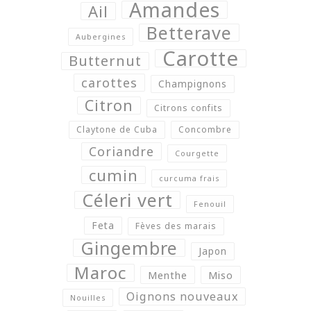
Amandes
Ail
Betterave
Aubergines
Carotte
Butternut
carottes
Champignons
Citron
Citrons confits
Claytone de Cuba
Concombre
Coriandre
Courgette
cumin
curcuma frais
Céleri vert
Fenouil
Feta
Fèves des marais
Gingembre
Japon
Maroc
Menthe
Miso
Oignons nouveaux
Nouilles