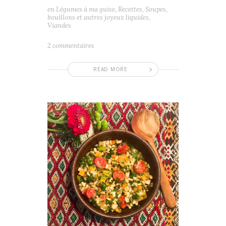
en
Légumes à ma guise
,
Recettes
,
Soupes,
bouillons et autres joyeux liquides
,
Viandes
2 commentaires
READ MORE