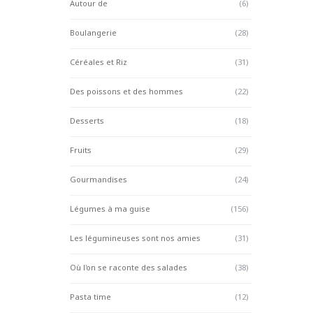
Autour de
(6)
Boulangerie
(28)
Céréales et Riz
(31)
Des poissons et des hommes
(22)
Desserts
(18)
Fruits
(29)
Gourmandises
(24)
Légumes à ma guise
(156)
Les légumineuses sont nos amies
(31)
Où l'on se raconte des salades
(38)
Pasta time
(12)