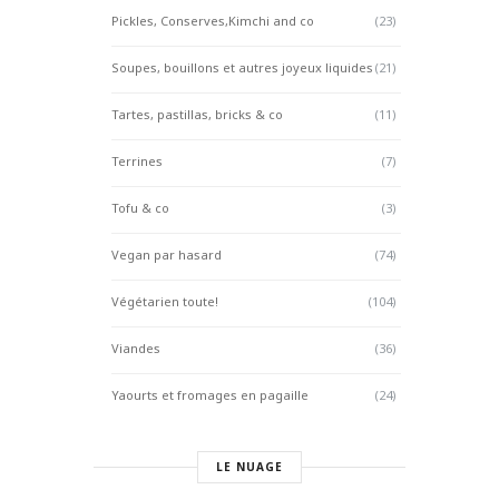
Pickles, Conserves,Kimchi and co
(23)
Soupes, bouillons et autres joyeux liquides
(21)
Tartes, pastillas, bricks & co
(11)
Terrines
(7)
Tofu & co
(3)
Vegan par hasard
(74)
Végétarien toute!
(104)
Viandes
(36)
Yaourts et fromages en pagaille
(24)
LE NUAGE