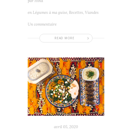
par
Hind
en
Légumes à ma guise
,
Recettes
,
Viandes
Un commentaire
READ MORE
avril 05, 2020