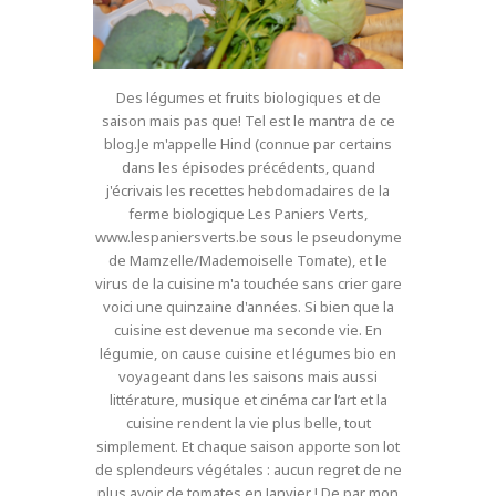
Des légumes et fruits biologiques et de
saison mais pas que! Tel est le mantra de ce
blog.Je m'appelle Hind (connue par certains
dans les épisodes précédents, quand
j'écrivais les recettes hebdomadaires de la
ferme biologique Les Paniers Verts,
www.lespaniersverts.be sous le pseudonyme
de Mamzelle/Mademoiselle Tomate), et le
virus de la cuisine m'a touchée sans crier gare
voici une quinzaine d'années. Si bien que la
cuisine est devenue ma seconde vie. En
légumie, on cause cuisine et légumes bio en
voyageant dans les saisons mais aussi
littérature, musique et cinéma car l’art et la
cuisine rendent la vie plus belle, tout
simplement. Et chaque saison apporte son lot
de splendeurs végétales : aucun regret de ne
plus avoir de tomates en Janvier ! De par mon