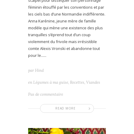
scalpel pour disséquer son personnage
féminin étouffé par les conventions et par
les ciels bas d’une Normandie indifférente.
Anna Karénine, jeune mère de famille
modèle qui mène une existence des plus
tranquilles s’éprend tout d’un coup
violemment du frivole mais irrésistible
comte Alexis Vronski et abandonne tout
pour le......
par
Hind
en
Légumes à ma guise
,
Recettes
,
Viandes
Pas de commentaire
READ MORE