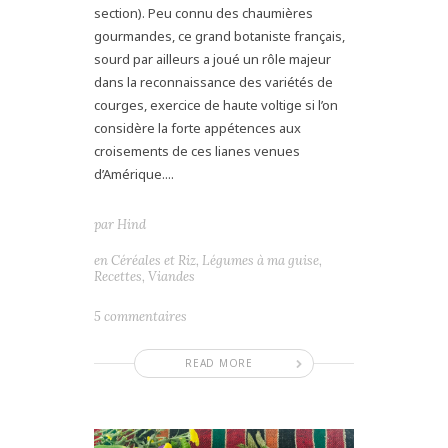
section). Peu connu des chaumières
gourmandes, ce grand botaniste français,
sourd par ailleurs a joué un rôle majeur
dans la reconnaissance des variétés de
courges, exercice de haute voltige si l’on
considère la forte appétences aux
croisements de ces lianes venues
d’Amérique....
par
Hind
en
Céréales et Riz
,
Légumes à ma guise
,
Recettes
,
Viandes
5 commentaires
READ MORE