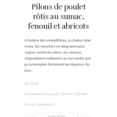
Pilons de poulet
rôtis au sumac,
fenouil et abricots
A l’ombre des ombellifères, la chaleur était
moite, les mouches ne daignaient plus
cogner contre les vitres, les oiseaux
s’égosillaient mollement au loin tandis que
je contemplais lâchement les légumes du
jour....
par
Hind
en
Légumes à ma guise
,
Recettes
,
Viandes
Pas de commentaire
READ MORE