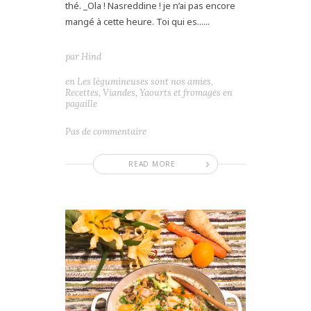
thé. _Ola ! Nasreddine ! je n’ai pas encore
mangé à cette heure. Toi qui es......
par
Hind
en
Les légumineuses sont nos amies
,
Recettes
,
Viandes
,
Yaourts et fromages en
pagaille
Pas de commentaire
READ MORE