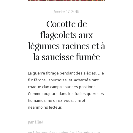
février 17, 2019
Cocotte de
flageolets aux
légumes racines et à
la saucisse fumée
La guerre fit rage pendant des siècles. Elle
fut féroce , sournoise et acharnée tant
chaque clan campait sur ses positions.
Comme toujours dans les futiles querelles
humaines me direz-vous, ami et
néanmoins lecteur....
par
Hind
en
Légumes à ma guise
,
Les légumineuses