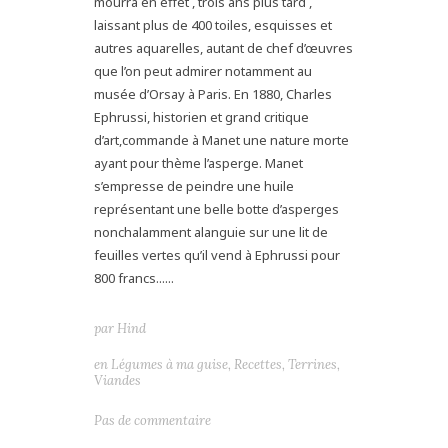
mourra en effet , trois ans plus tard ,
laissant plus de 400 toiles, esquisses et
autres aquarelles, autant de chef d’œuvres
que l’on peut admirer notamment au
musée d’Orsay à Paris. En 1880, Charles
Ephrussi, historien et grand critique
d’art,commande à Manet une nature morte
ayant pour thème l’asperge. Manet
s’empresse de peindre une huile
représentant une belle botte d’asperges
nonchalamment alanguie sur une lit de
feuilles vertes qu’il vend à Ephrussi pour
800 francs......
par
Hind
en
Légumes à ma guise
,
Recettes
,
Terrines
,
Viandes
Pas de commentaire