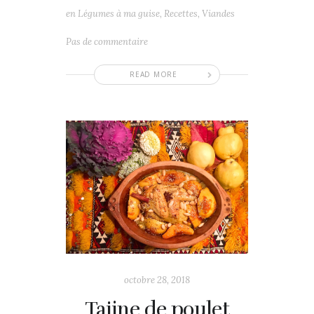
en
Légumes à ma guise
,
Recettes
,
Viandes
Pas de commentaire
READ MORE
octobre 28, 2018
Tajine de poulet