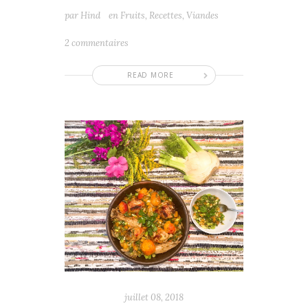
par
Hind
en
Fruits
,
Recettes
,
Viandes
2 commentaires
READ MORE
juillet 08, 2018