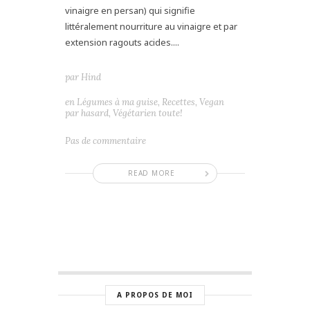
vinaigre en persan) qui signifie
littéralement nourriture au vinaigre et par
extension ragouts acides....
par
Hind
en
Légumes à ma guise
,
Recettes
,
Vegan
par hasard
,
Végétarien toute!
Pas de commentaire
READ MORE
A PROPOS DE MOI