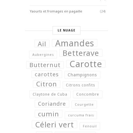
Yaourts et fromages en pagaille
(24)
LE NUAGE
Amandes
Ail
Betterave
Aubergines
Carotte
Butternut
carottes
Champignons
Citron
Citrons confits
Claytone de Cuba
Concombre
Coriandre
Courgette
cumin
curcuma frais
Céleri vert
Fenouil