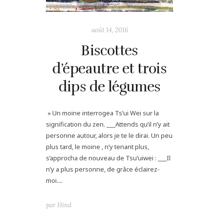
août 14, 2016
Biscottes
d’épeautre et trois
dips de légumes
» Un moine interrogea Ts’ui Wei sur la
signification du zen. ___Attends qu’il n’y ait
personne autour, alors je te le dirai. Un peu
plus tard, le moine , n’y tenant plus,
s’approcha de nouveau de Tsu’uiwei : ___Il
n’y a plus personne, de grâce éclairez-
moi....
par
Hind