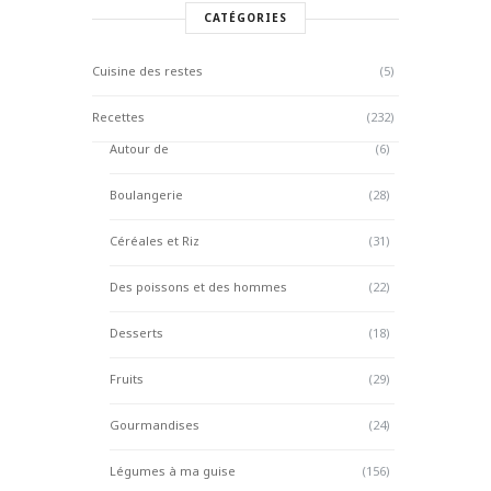
CATÉGORIES
Cuisine des restes
(5)
Recettes
(232)
Autour de
(6)
Boulangerie
(28)
Céréales et Riz
(31)
Des poissons et des hommes
(22)
Desserts
(18)
Fruits
(29)
Gourmandises
(24)
Légumes à ma guise
(156)