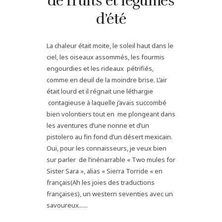
de fruits et légumes
d’été
La chaleur était moite, le soleil haut dans le
ciel, les oiseaux assommés, les fourmis
engourdies et les rideaux pétrifiés,
comme en deuil de la moindre brise. L’air
était lourd et il régnait une léthargie
contagieuse à laquelle j’avais succombé
bien volontiers tout en me plongeant dans
les aventures d’une nonne et d’un
pistolero au fin fond d’un désert mexicain.
Oui, pour les connaisseurs, je veux bien
sur parler de l’inénarrable « Two mules for
Sister Sara », alias « Sierra Torride « en
français(Ah les joies des traductions
françaises), un western seventies avec un
savoureux......