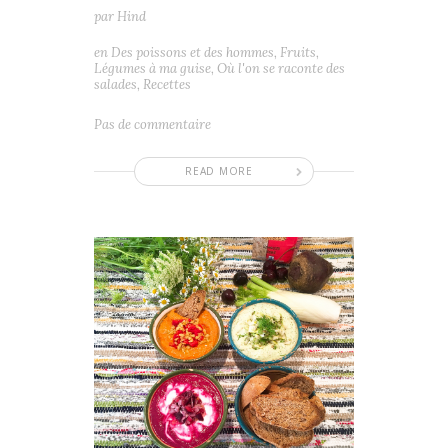
par
Hind
en
Des poissons et des hommes
,
Fruits
,
Légumes à ma guise
,
Où l'on se raconte des
salades
,
Recettes
Pas de commentaire
READ MORE