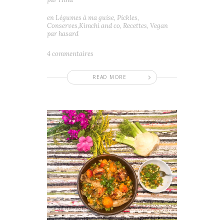
en
Légumes à ma guise
,
Pickles,
Conserves,Kimchi and co
,
Recettes
,
Vegan
par hasard
4 commentaires
READ MORE