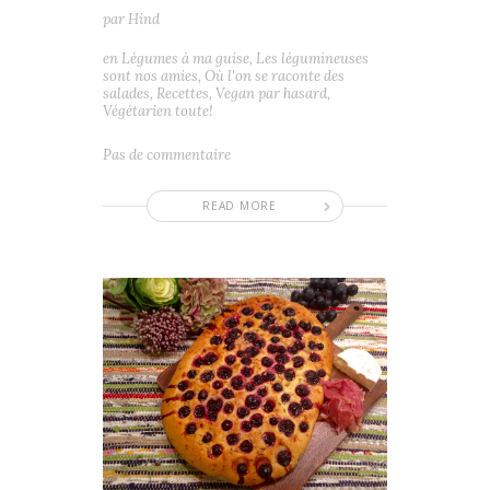
par
Hind
en
Légumes à ma guise
,
Les légumineuses
sont nos amies
,
Où l'on se raconte des
salades
,
Recettes
,
Vegan par hasard
,
Végétarien toute!
Pas de commentaire
READ MORE