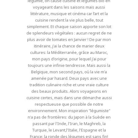
légumie, on cause cuisine et légumes bio en
voyageant dans les saisons mais aussi
littérature, musique et cinéma car l’art et la
cuisine rendent la vie plus belle, tout
simplement. Et chaque saison apporte son lot
de splendeurs végétales : aucun regret de ne
plus avoir de tomates en Janvier ! De par mon
itinéraire, j'ai la chance de marier deux
cultures: la Méditerranée, grâce au Maroc,
mon pays d'origine, pour lequel j'ai pour
toujours une infinie tendresse. Mais aussi la
Belgique, mon second pays, où la vie m'a
amenée par hasard. Deux pays avec une
tradition culinaire riche et une vraie culture
des beaux produits. Alors voyageons en
cuisine certes, mais dans une démarche aussi
respectueuse que possible de notre
environnement. Mon inspiration "légumiste"
n'a pas de frontières: du Japon à la Suède en
passant par l'Inde, l'Iran, le Maghreb, la
Turquie, le Levant,l'Italie, l'Espagne et la
France: la ronde des légumes est sans fin!