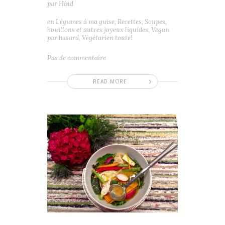
par
Hind
en
Légumes à ma guise
,
Recettes
,
Soupes,
bouillons et autres joyeux liquides
,
Vegan
par hasard
,
Végétarien toute!
Pas de commentaire
READ MORE