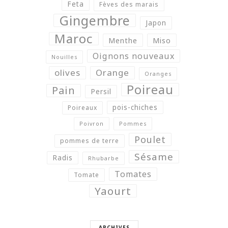
Feta
Fèves des marais
Gingembre
Japon
Maroc
Menthe
Miso
Oignons nouveaux
Nouilles
olives
Orange
Oranges
Poireau
Pain
Persil
pois-chiches
Poireaux
Poivron
Pommes
Poulet
pommes de terre
Sésame
Radis
Rhubarbe
Tomates
Tomate
Yaourt
ARCHIVES