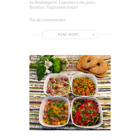
en
Boulangerie
,
Légumes à ma guise
,
Recettes
,
Végétarien toute!
Pas de commentaire
READ MORE