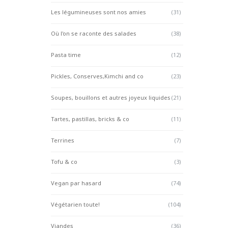
Les légumineuses sont nos amies
(31)
Où l'on se raconte des salades
(38)
Pasta time
(12)
Pickles, Conserves,Kimchi and co
(23)
Soupes, bouillons et autres joyeux liquides
(21)
Tartes, pastillas, bricks & co
(11)
Terrines
(7)
Tofu & co
(3)
Vegan par hasard
(74)
Végétarien toute!
(104)
Viandes
(36)