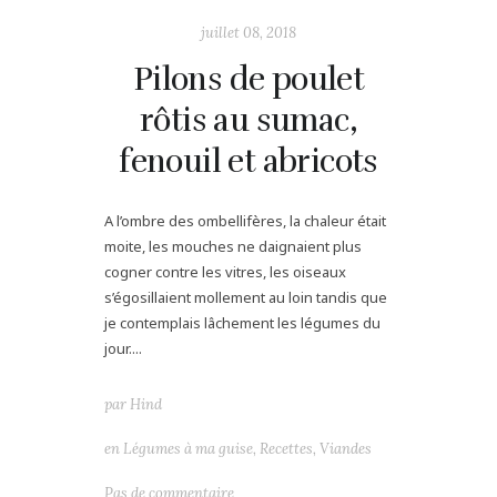
juillet 08, 2018
Pilons de poulet
rôtis au sumac,
fenouil et abricots
A l’ombre des ombellifères, la chaleur était
moite, les mouches ne daignaient plus
cogner contre les vitres, les oiseaux
s’égosillaient mollement au loin tandis que
je contemplais lâchement les légumes du
jour....
par
Hind
en
Légumes à ma guise
,
Recettes
,
Viandes
Pas de commentaire