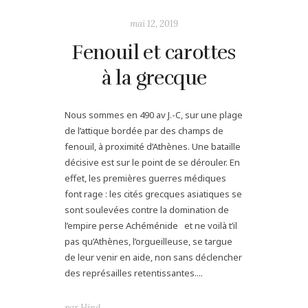
mai 12, 2019
Fenouil et carottes
à la grecque
Nous sommes en 490 av J.-C, sur une plage
de l’attique bordée par des champs de
fenouil, à proximité d’Athènes. Une bataille
décisive est sur le point de se dérouler. En
effet, les premières guerres médiques
font rage : les cités grecques asiatiques se
sont soulevées contre la domination de
l’empire perse Achéménide et ne voilà t’il
pas qu’Athènes, l’orgueilleuse, se targue
de leur venir en aide, non sans déclencher
des représailles retentissantes....
par
Hind