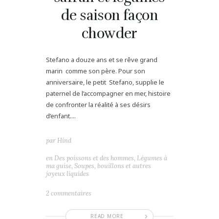
de saison façon
chowder
Stefano a douze ans et se rêve grand
marin comme son père. Pour son
anniversaire, le petit Stefano, supplie le
paternel de l’accompagner en mer, histoire
de confronter la réalité à ses désirs
d’enfant....
par
Hind
en
Des poissons et des hommes
,
Légumes à
ma guise
,
Soupes, bouillons et autres
joyeux liquides
2 commentaires
READ MORE