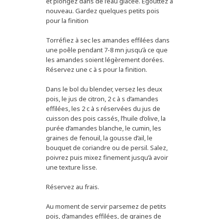
et plongez dans de l’eau glacée. Egouttez à
nouveau. Gardez quelques petits pois
pour la finition
Torréfiez à sec les amandes effilées dans
une poêle pendant 7-8 mn jusqu’à ce que
les amandes soient légèrement dorées.
Réservez une c à s pour la finition.
Dans le bol du blender, versez les deux
pois, le jus de citron, 2 c à s d’amandes
effilées, les 2 c à s réservées du jus de
cuisson des pois cassés, l’huile d’olive, la
purée d’amandes blanche, le cumin, les
graines de fenouil, la gousse d’ail, le
bouquet de coriandre ou de persil. Salez,
poivrez puis mixez finement jusqu’à avoir
une texture lisse.
Réservez au frais.
Au moment de servir parsemez de petits
pois, d’amandes effilées, de graines de