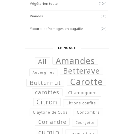
Végétarien toute!
(104)
Viandes
(36)
Yaourts et fromages en pagaille
(24)
LE NUAGE
Amandes
Ail
Betterave
Aubergines
Carotte
Butternut
carottes
Champignons
Citron
Citrons confits
Claytone de Cuba
Concombre
Coriandre
Courgette
cumin
curcuma frais