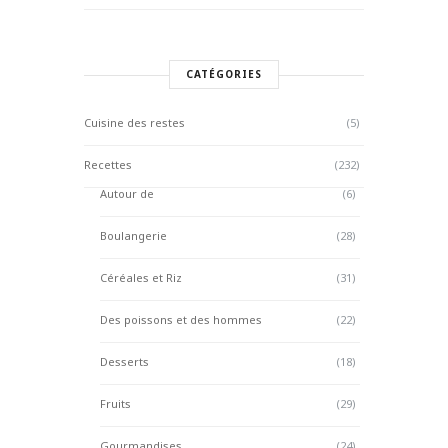
CATÉGORIES
Cuisine des restes
(5)
Recettes
(232)
Autour de
(6)
Boulangerie
(28)
Céréales et Riz
(31)
Des poissons et des hommes
(22)
Desserts
(18)
Fruits
(29)
Gourmandises
(24)