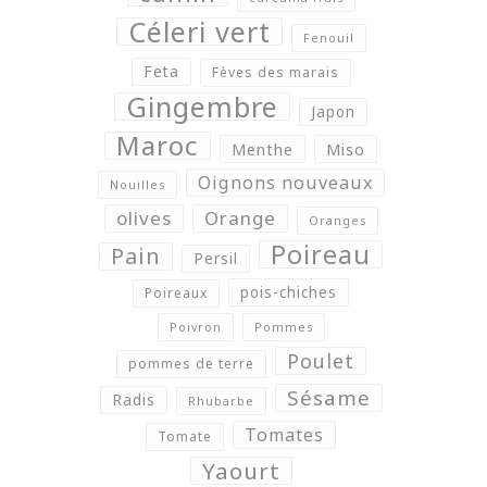
Céleri vert
Fenouil
Feta
Fèves des marais
Gingembre
Japon
Maroc
Menthe
Miso
Oignons nouveaux
Nouilles
olives
Orange
Oranges
Poireau
Pain
Persil
pois-chiches
Poireaux
Poivron
Pommes
Poulet
pommes de terre
Sésame
Radis
Rhubarbe
Tomates
Tomate
Yaourt