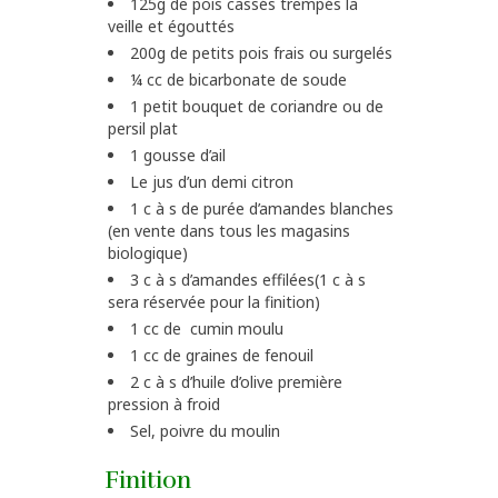
125g de pois cassés trempés la
veille et égouttés
200g de petits pois frais ou surgelés
¼ cc de bicarbonate de soude
1 petit bouquet de coriandre ou de
persil plat
1 gousse d’ail
Le jus d’un demi citron
1 c à s de purée d’amandes blanches
(en vente dans tous les magasins
biologique)
3 c à s d’amandes effilées(1 c à s
sera réservée pour la finition)
1 cc de cumin moulu
1 cc de graines de fenouil
2 c à s d’huile d’olive première
pression à froid
Sel, poivre du moulin
Finition