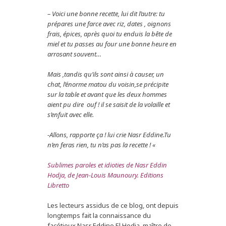
– Voici une bonne recette, lui dit l’autre: tu
prépares une farce avec riz, dates , oignons
frais, épices, après quoi tu enduis la bête de
miel et tu passes au four une bonne heure en
arrosant souvent…
Mais ,tandis qu’ils sont ainsi à causer, un
chat, l’énorme matou du voisin,se précipite
sur la table et avant que les deux hommes
aient pu dire ouf ! il se saisit de la volaille et
s’enfuit avec elle.
-Allons, rapporte ça ! lui crie Nasr Eddine.Tu
n’en feras rien, tu n’as pas la recette ! «
Sublimes paroles et idioties de Nasr Eddin
Hodja, de Jean-Louis Maunoury. Editions
Libretto
Les lecteurs assidus de ce blog, ont depuis
longtemps fait la connaissance du
facétieux Nasr Eddine El Hodja, maître de