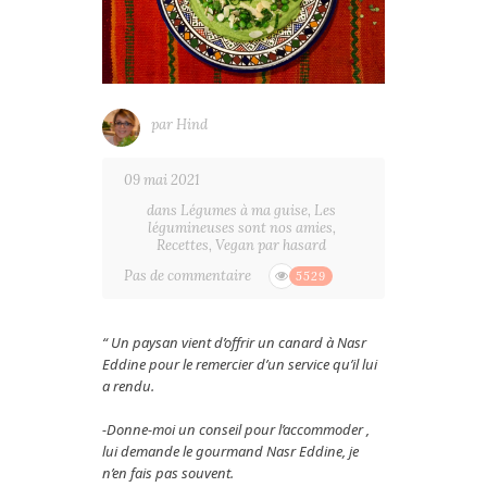
par
Hind
09 mai 2021
dans
Légumes à ma guise
,
Les
légumineuses sont nos amies
,
Recettes
,
Vegan par hasard
Pas de commentaire
5529
“ Un paysan vient d’offrir un canard à Nasr
Eddine pour le remercier d’un service qu’il lui
a rendu.
-Donne-moi un conseil pour l’accommoder ,
lui demande le gourmand Nasr Eddine, je
n’en fais pas souvent.