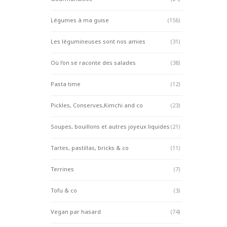
Légumes à ma guise
(156)
Les légumineuses sont nos amies
(31)
Où l'on se raconte des salades
(38)
Pasta time
(12)
Pickles, Conserves,Kimchi and co
(23)
Soupes, bouillons et autres joyeux liquides
(21)
Tartes, pastillas, bricks & co
(11)
Terrines
(7)
Tofu & co
(3)
Vegan par hasard
(74)