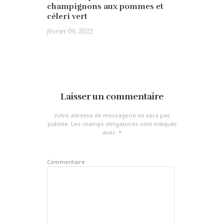
champignons aux pommes et
céleri vert
février 06, 2022
Laisser un commentaire
Votre adresse de messagerie ne sera pas
publiée.
Les champs obligatoires sont indiqués
avec
*
Commentaire