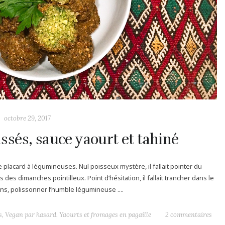
octobre 29, 2017
assés, sauce yaourt et tahiné
 placard à légumineuses. Nul poisseux mystère, il fallait pointer du
des dimanches pointilleux. Point d’hésitation, il fallait trancher dans le
ons, polissonner l’humble légumineuse ....
s
,
Vegan par hasard
,
Yaourts et fromages en pagaille
2 commentaires