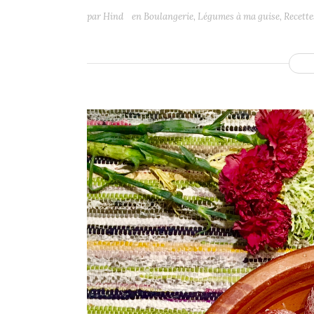
par
Hind
en
Boulangerie
,
Légumes à ma guise
,
Recette