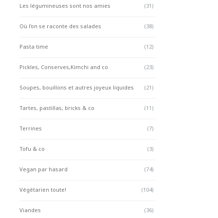
Les légumineuses sont nos amies
(31)
Où l'on se raconte des salades
(38)
Pasta time
(12)
Pickles, Conserves,Kimchi and co
(23)
Soupes, bouillons et autres joyeux liquides
(21)
Tartes, pastillas, bricks & co
(11)
Terrines
(7)
Tofu & co
(3)
Vegan par hasard
(74)
Végétarien toute!
(104)
Viandes
(36)