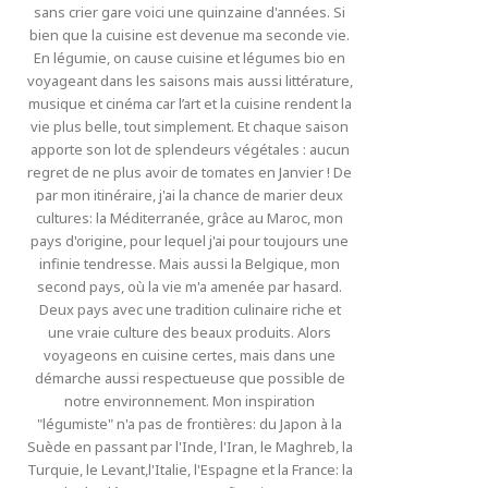
sans crier gare voici une quinzaine d'années. Si
bien que la cuisine est devenue ma seconde vie.
En légumie, on cause cuisine et légumes bio en
voyageant dans les saisons mais aussi littérature,
musique et cinéma car l’art et la cuisine rendent la
vie plus belle, tout simplement. Et chaque saison
apporte son lot de splendeurs végétales : aucun
regret de ne plus avoir de tomates en Janvier ! De
par mon itinéraire, j'ai la chance de marier deux
cultures: la Méditerranée, grâce au Maroc, mon
pays d'origine, pour lequel j'ai pour toujours une
infinie tendresse. Mais aussi la Belgique, mon
second pays, où la vie m'a amenée par hasard.
Deux pays avec une tradition culinaire riche et
une vraie culture des beaux produits. Alors
voyageons en cuisine certes, mais dans une
démarche aussi respectueuse que possible de
notre environnement. Mon inspiration
"légumiste" n'a pas de frontières: du Japon à la
Suède en passant par l'Inde, l'Iran, le Maghreb, la
Turquie, le Levant,l'Italie, l'Espagne et la France: la