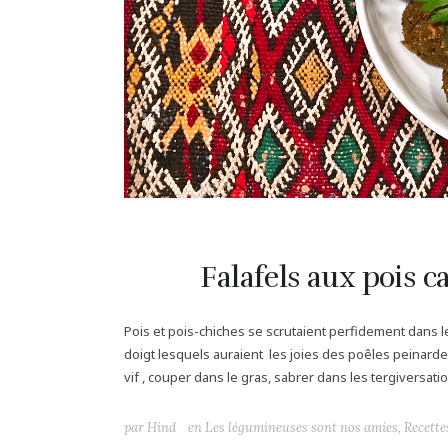
Falafels aux pois c
Pois et pois-chiches se scrutaient perfidement dans le
doigt lesquels auraient les joies des poêles peinardes 
vif , couper dans le gras, sabrer dans les tergiversati
par
Hind
en
Les légumineuses sont nos amies
,
Recette