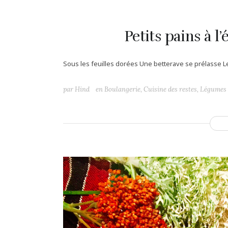
Petits pains à l’
Sous les feuilles dorées Une betterave se prélasse Le 
par
Hind
en
Boulangerie
,
Cuisine des restes
,
Légumes 