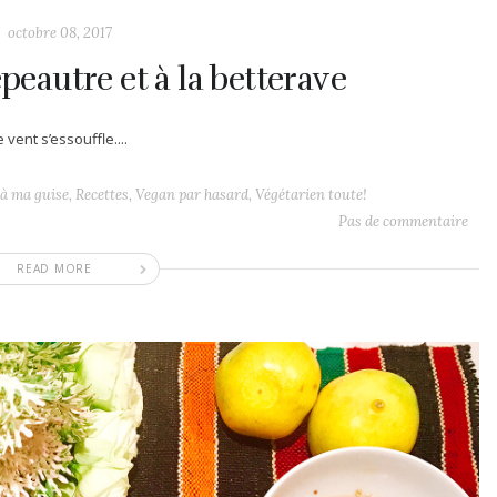
octobre 08, 2017
épeautre et à la betterave
vent s’essouffle....
à ma guise
,
Recettes
,
Vegan par hasard
,
Végétarien toute!
Pas de commentaire
READ MORE