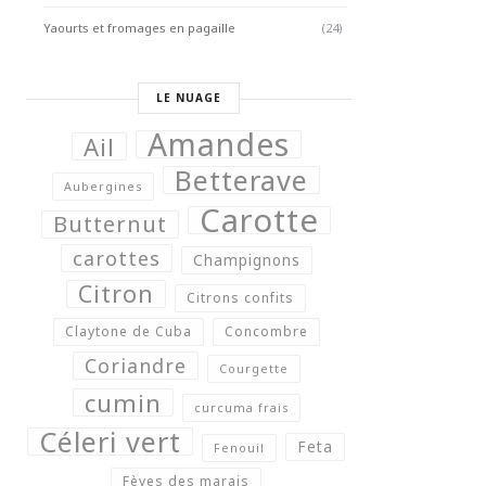
Yaourts et fromages en pagaille
(24)
LE NUAGE
Amandes
Ail
Betterave
Aubergines
Carotte
Butternut
carottes
Champignons
Citron
Citrons confits
Claytone de Cuba
Concombre
Coriandre
Courgette
cumin
curcuma frais
Céleri vert
Feta
Fenouil
Fèves des marais