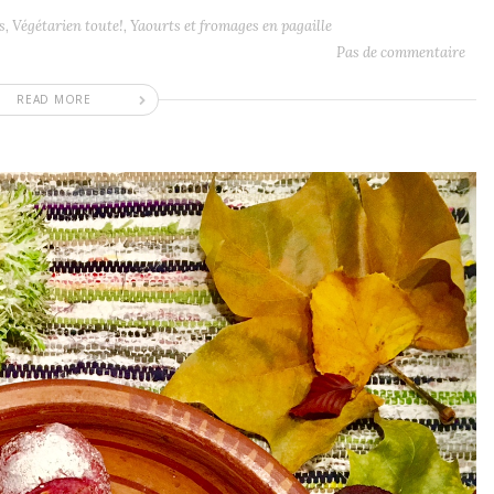
s
,
Végétarien toute!
,
Yaourts et fromages en pagaille
Pas de commentaire
READ MORE