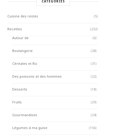
CATÉGORIES
Cuisine des restes
(5)
Recettes
(232)
Autour de
(6)
Boulangerie
(28)
Céréales et Riz
(31)
Des poissons et des hommes
(22)
Desserts
(18)
Fruits
(29)
Gourmandises
(24)
Légumes à ma guise
(156)