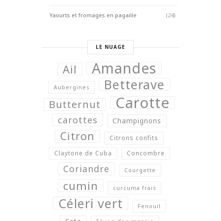
Yaourts et fromages en pagaille
(24)
LE NUAGE
Amandes
Ail
Betterave
Aubergines
Carotte
Butternut
carottes
Champignons
Citron
Citrons confits
Claytone de Cuba
Concombre
Coriandre
Courgette
cumin
curcuma frais
Céleri vert
Fenouil