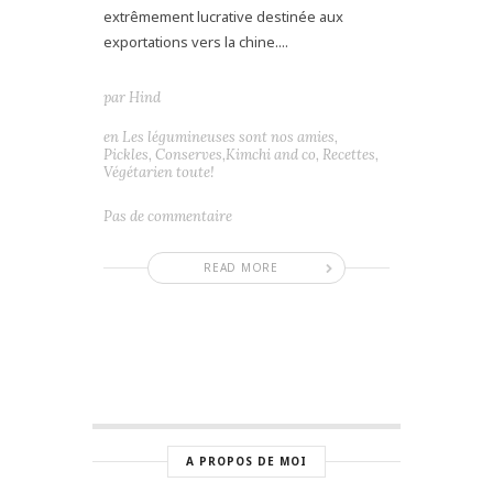
extrêmement lucrative destinée aux
exportations vers la chine....
par
Hind
en
Les légumineuses sont nos amies
,
Pickles, Conserves,Kimchi and co
,
Recettes
,
Végétarien toute!
Pas de commentaire
READ MORE
A PROPOS DE MOI