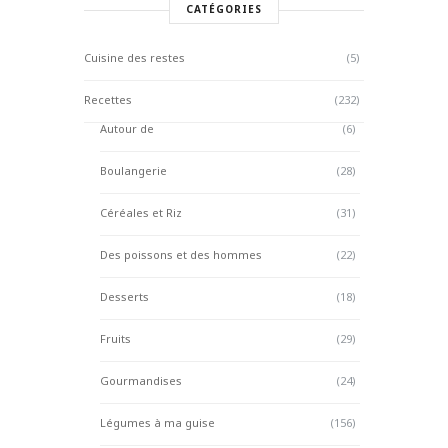
CATÉGORIES
Cuisine des restes
(5)
Recettes
(232)
Autour de
(6)
Boulangerie
(28)
Céréales et Riz
(31)
Des poissons et des hommes
(22)
Desserts
(18)
Fruits
(29)
Gourmandises
(24)
Légumes à ma guise
(156)