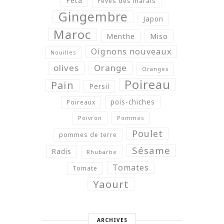
Feta
Fèves des marais
Gingembre
Japon
Maroc
Menthe
Miso
Oignons nouveaux
Nouilles
olives
Orange
Oranges
Poireau
Pain
Persil
pois-chiches
Poireaux
Poivron
Pommes
Poulet
pommes de terre
Sésame
Radis
Rhubarbe
Tomates
Tomate
Yaourt
ARCHIVES