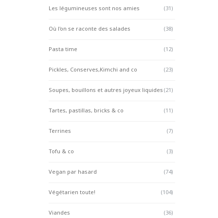
Les légumineuses sont nos amies
(31)
Où l'on se raconte des salades
(38)
Pasta time
(12)
Pickles, Conserves,Kimchi and co
(23)
Soupes, bouillons et autres joyeux liquides
(21)
Tartes, pastillas, bricks & co
(11)
Terrines
(7)
Tofu & co
(3)
Vegan par hasard
(74)
Végétarien toute!
(104)
Viandes
(36)