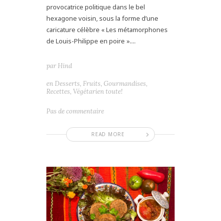
provocatrice politique dans le bel
hexagone voisin, sous la forme d’une
caricature célèbre « Les métamorphones
de Louis-Philippe en poire »....
par
Hind
en
Desserts
,
Fruits
,
Gourmandises
,
Recettes
,
Végétarien toute!
Pas de commentaire
READ MORE