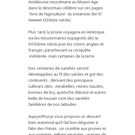
Andalousie musulmane au Moyen Age
dans le désormais célèbre sur ces pages
‘livre de l’agriculture’ du botaniste Ibn El
Awwam (XIIème siècle).
Plus tard, la prune voyagera en Amérique
via les missionnaires espagnols dès le
XVIIIème siècle puis les colons anglais et
français, parachevant sa conquête
indolente mais certaines de la terre.
Des centaines de variétés seront
développées au fil des siècles et gré des
continents , dérivant des principaux
cultivars cités : mirabelles, reines claudes,
bonnes de bry, quetsche d’alsace et autres
belle de louvain sont des variétés
familières de nos latitudes .
Aujourd’hui je vous propose un dessert
bien automnal qu’il fait bon déguster à
l’abri des frimas : un crumble aux prunes et
aux pommes, mêlant amandes , graines de