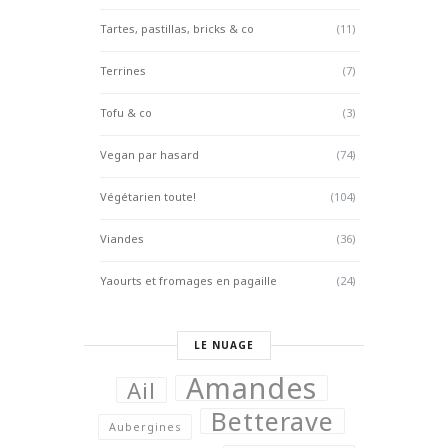
Tartes, pastillas, bricks & co
(11)
Terrines
(7)
Tofu & co
(3)
Vegan par hasard
(74)
Végétarien toute!
(104)
Viandes
(36)
Yaourts et fromages en pagaille
(24)
LE NUAGE
Amandes
Ail
Betterave
Aubergines