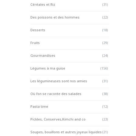
Céréales et Riz
(31)
Des poissons et des hommes
(22)
Desserts
(18)
Fruits
(29)
Gourmandises
(24)
Légumes à ma guise
(156)
Les légumineuses sont nos amies
(31)
Où l'on se raconte des salades
(38)
Pasta time
(12)
Pickles, Conserves,Kimchi and co
(23)
Soupes, bouillons et autres joyeux liquides
(21)