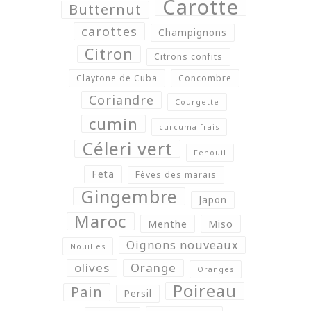
Carotte
Butternut
carottes
Champignons
Citron
Citrons confits
Claytone de Cuba
Concombre
Coriandre
Courgette
cumin
curcuma frais
Céleri vert
Fenouil
Feta
Fèves des marais
Gingembre
Japon
Maroc
Menthe
Miso
Oignons nouveaux
Nouilles
olives
Orange
Oranges
Poireau
Pain
Persil