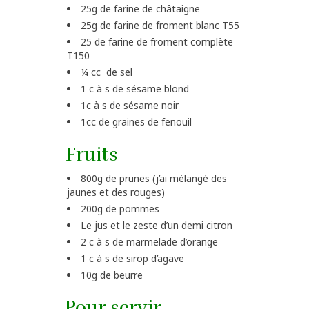
25g de farine de châtaigne
25g de farine de froment blanc T55
25 de farine de froment complète
T150
¼ cc de sel
1 c à s de sésame blond
1c à s de sésame noir
1cc de graines de fenouil
Fruits
800g de prunes (j’ai mélangé des
jaunes et des rouges)
200g de pommes
Le jus et le zeste d’un demi citron
2 c à s de marmelade d’orange
1 c à s de sirop d’agave
10g de beurre
Pour servir