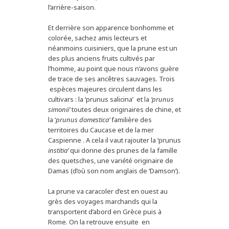
l’arrière-saison.
Et derrière son apparence bonhomme et
colorée, sachez amis lecteurs et
néanmoins cuisiniers, que la prune est un
des plus anciens fruits cultivés par
l’homme, au point que nous n’avons guère
de trace de ses ancêtres sauvages. Trois
espèces majeures circulent dans les
cultivars : la ‘prunus salicina’ et la
‘prunus
simonii’
toutes deux originaires de chine, et
la ‘
prunus domestica’
familière des
territoires du Caucase et de la mer
Caspienne . A cela il vaut rajouter la ‘prunus
institia’
qui donne des prunes de la famille
des quetsches, une variété originaire de
Damas (d’où son nom anglais de ‘Damson’).
La prune va caracoler d’est en ouest au
grès des voyages marchands qui la
transportent d’abord en Grèce puis à
Rome. On la retrouve ensuite en