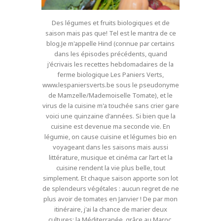
Des légumes et fruits biologiques et de
saison mais pas que! Tel est le mantra de ce
blog.Je m'appelle Hind (connue par certains
dans les épisodes précédents, quand
j'écrivais les recettes hebdomadaires de la
ferme biologique Les Paniers Verts,
www.lespaniersverts.be sous le pseudonyme
de Mamzelle/Mademoiselle Tomate), et le
virus de la cuisine m'a touchée sans crier gare
voici une quinzaine d'années. Si bien que la
cuisine est devenue ma seconde vie. En
légumie, on cause cuisine et légumes bio en
voyageant dans les saisons mais aussi
littérature, musique et cinéma car l’art et la
cuisine rendent la vie plus belle, tout
simplement. Et chaque saison apporte son lot
de splendeurs végétales : aucun regret de ne
plus avoir de tomates en Janvier ! De par mon
itinéraire, j'ai la chance de marier deux
cultures: la Méditerranée, grâce au Maroc,