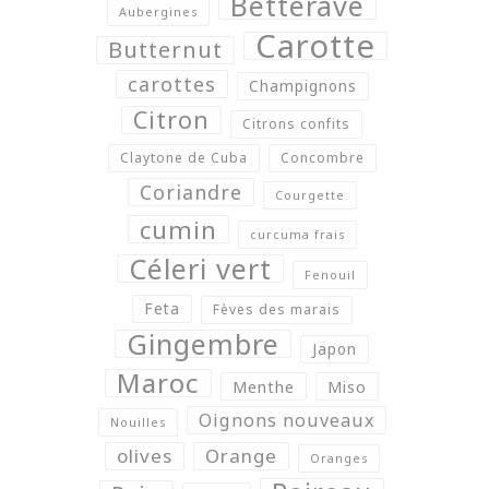
Betterave
Aubergines
Carotte
Butternut
carottes
Champignons
Citron
Citrons confits
Claytone de Cuba
Concombre
Coriandre
Courgette
cumin
curcuma frais
Céleri vert
Fenouil
Feta
Fèves des marais
Gingembre
Japon
Maroc
Menthe
Miso
Oignons nouveaux
Nouilles
olives
Orange
Oranges