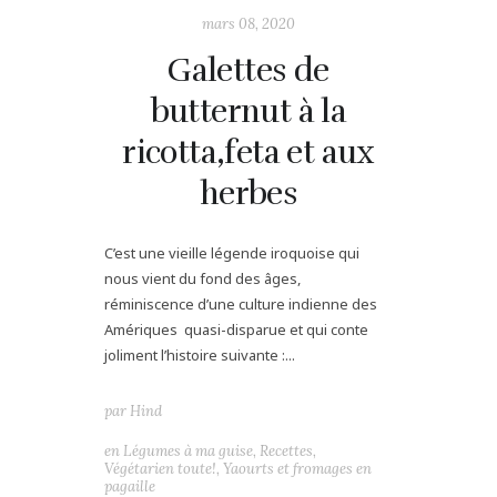
mars 08, 2020
Galettes de
butternut à la
ricotta,feta et aux
herbes
C’est une vieille légende iroquoise qui
nous vient du fond des âges,
réminiscence d’une culture indienne des
Amériques quasi-disparue et qui conte
joliment l’histoire suivante :...
par
Hind
en
Légumes à ma guise
,
Recettes
,
Végétarien toute!
,
Yaourts et fromages en
pagaille