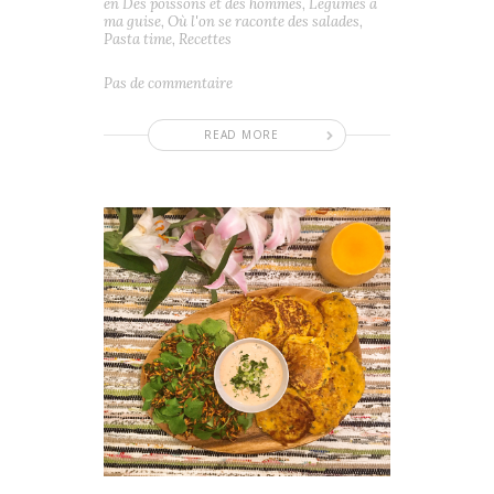
en
Des poissons et des hommes
,
Légumes à
ma guise
,
Où l'on se raconte des salades
,
Pasta time
,
Recettes
Pas de commentaire
READ MORE