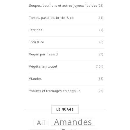
Soupes, bouillons et autres joyeux liquides
(21)
Tartes, pastillas, bricks & co
(11)
Terrines
(7)
Tofu & co
(3)
Vegan par hasard
(74)
Végétarien toute!
(104)
Viandes
(36)
Yaourts et fromages en pagaille
(24)
LE NUAGE
Amandes
Ail