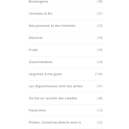
Boulangerie
(28)
Céréales et Riz
(31)
Des poissons et des hommes
(22)
Desserts
(18)
Fruits
(29)
Gourmandises
(24)
Légumes à ma guise
(156)
Les légumineuses sont nos amies
(31)
Où l'on se raconte des salades
(38)
Pasta time
(12)
Pickles, Conserves,Kimchi and co
(23)