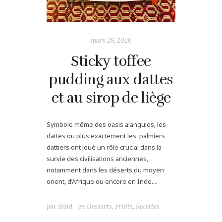
mars 28, 2020
Sticky toffee
pudding aux dattes
et au sirop de liège
Symbole même des oasis alanguies, les
dattes ou plus exactement les palmiers
dattiers ont joué un rôle crucial dans la
survie des civilisations anciennes,
notamment dans les déserts du moyen
orient, d’Afrique ou encore en Inde....
par
Hind
en
Desserts
,
Fruits
,
Recettes