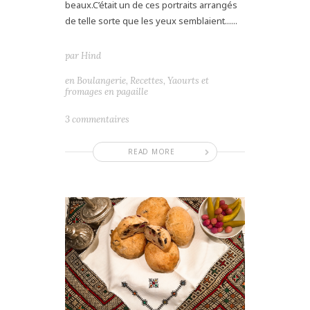
beaux.C’était un de ces portraits arrangés
de telle sorte que les yeux semblaient......
par
Hind
en
Boulangerie
,
Recettes
,
Yaourts et
fromages en pagaille
3 commentaires
READ MORE