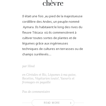
chèvre
Il était une fois ,au pied de la majestueuse
cordillère des Andes, un peuple nommé
Aymara. Ils habitaient le long des rives du
fleuve Titicaca où ils commencèrent à
cultiver toutes sortes de plantes et de
légumes grâce aux ingénieuses
techniques de cultures en terrasses ou de
champs surélevés....
par
Hind
en
Céréales et Riz
,
Légumes à ma guise
,
Recettes
,
Végétarien toute!
,
Yaourts et
fromages en pagaille
Pas de commentaire
READ MORE