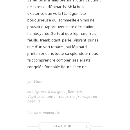
Zarathoustra mais Stendhal qui vivait donc
de livres et d’épinards. Ah la belle
existence que voilà ! La légumiste -
bouquineuse qui sommeille en moi ne
pouvait qu’approuver cette déclaration
flamboyante. Surtout que l’épinard frais,
feuillu, tremblotant, perlé, vibrant sur sa
tige d’un vert tenace , oui l’épinard
printanier dans toute sa splendeur nous
fait comprendre combien ses ersatz
congelés font pâle figure. Rien ne......
par
Hind
en
Légumes à ma guise
,
Recettes
,
Végétarien toute!
,
Yaourts et fromages en
pagaille
Pas de commentaire
READ MORE