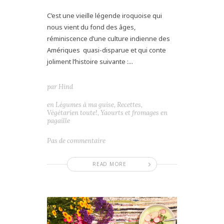
C’est une vieille légende iroquoise qui
nous vient du fond des âges,
réminiscence d’une culture indienne des
Amériques quasi-disparue et qui conte
joliment l’histoire suivante :...
par
Hind
en
Légumes à ma guise
,
Recettes
,
Végétarien toute!
,
Yaourts et fromages en
pagaille
Pas de commentaire
READ MORE