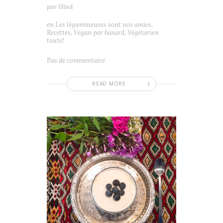
par
Hind
en
Les légumineuses sont nos amies
,
Recettes
,
Vegan par hasard
,
Végétarien
toute!
Pas de commentaire
READ MORE