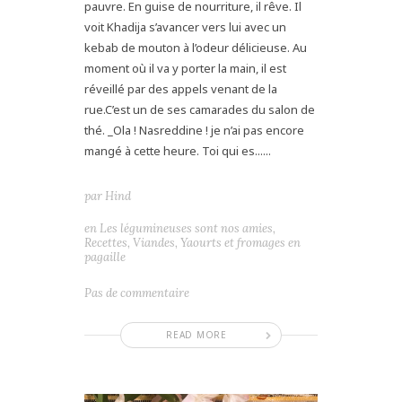
pauvre. En guise de nourriture, il rêve. Il
voit Khadija s’avancer vers lui avec un
kebab de mouton à l’odeur délicieuse. Au
moment où il va y porter la main, il est
réveillé par des appels venant de la
rue.C’est un de ses camarades du salon de
thé. _Ola ! Nasreddine ! je n’ai pas encore
mangé à cette heure. Toi qui es......
par
Hind
en
Les légumineuses sont nos amies
,
Recettes
,
Viandes
,
Yaourts et fromages en
pagaille
Pas de commentaire
READ MORE