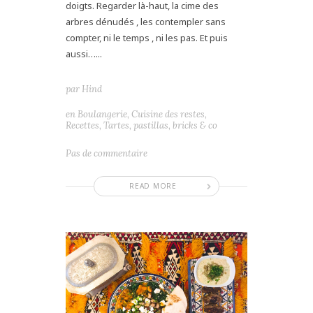
doigts. Regarder là-haut, la cime des
arbres dénudés , les contempler sans
compter, ni le temps , ni les pas. Et puis
aussi…...
par
Hind
en
Boulangerie
,
Cuisine des restes
,
Recettes
,
Tartes, pastillas, bricks & co
Pas de commentaire
READ MORE