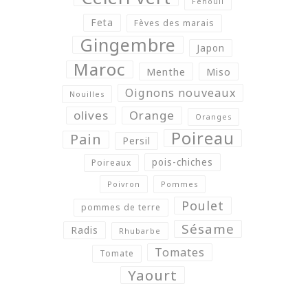
Fenouil
Feta
Fèves des marais
Gingembre
Japon
Maroc
Menthe
Miso
Oignons nouveaux
Nouilles
olives
Orange
Oranges
Poireau
Pain
Persil
pois-chiches
Poireaux
Poivron
Pommes
Poulet
pommes de terre
Sésame
Radis
Rhubarbe
Tomates
Tomate
Yaourt