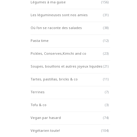
Légumes à ma guise
(156)
Les légumineuses sont nos amies
(31)
Où l'on se raconte des salades
(38)
Pasta time
(12)
Pickles, Conserves,Kimchi and co
(23)
Soupes, bouillons et autres joyeux liquides
(21)
Tartes, pastillas, bricks & co
(11)
Terrines
(7)
Tofu & co
(3)
Vegan par hasard
(74)
Végétarien toute!
(104)