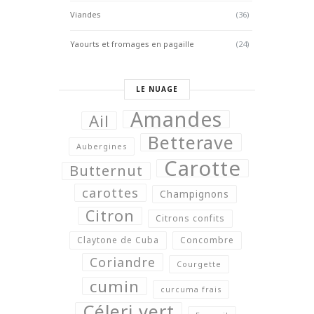
Viandes
(36)
Yaourts et fromages en pagaille
(24)
LE NUAGE
Amandes
Ail
Betterave
Aubergines
Carotte
Butternut
carottes
Champignons
Citron
Citrons confits
Claytone de Cuba
Concombre
Coriandre
Courgette
cumin
curcuma frais
Céleri vert