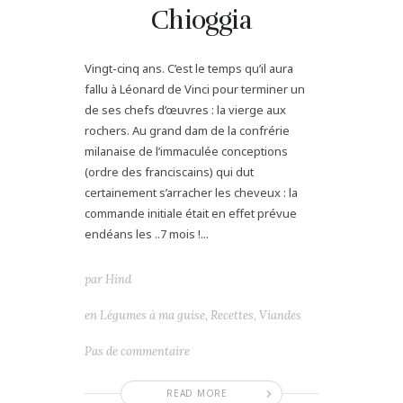
Chioggia
Vingt-cinq ans. C’est le temps qu’il aura
fallu à Léonard de Vinci pour terminer un
de ses chefs d’œuvres : la vierge aux
rochers. Au grand dam de la confrérie
milanaise de l’immaculée conceptions
(ordre des franciscains) qui dut
certainement s’arracher les cheveux : la
commande initiale était en effet prévue
endéans les ..7 mois !...
par
Hind
en
Légumes à ma guise
,
Recettes
,
Viandes
Pas de commentaire
READ MORE