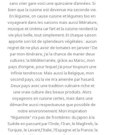
sans crier gare voici une quinzaine d'années. Si
bien que la cuisine est devenue ma seconde vie.
En légumie, on cause cuisine et légumes bio en
voyageant dans les saisons mais aussi littérature,
musique et cinéma car l’art et la cuisine rendent la
vie plus belle, tout simplement. Et chaque saison
apporte son lot de splendeurs végétales : aucun
regret de ne plus avoir de tomates en Janvier ! De
par mon itinéraire, j'ai la chance de marier deux
cultures: la Méditerranée, grâce au Maroc, mon
pays d'origine, pour lequel j'ai pour toujours une
infinie tendresse. Mais aussi la Belgique, mon
second pays, où la vie m'a amenée par hasard.
Deux pays avec une tradition culinaire riche et
une vraie culture des beaux produits. Alors
voyageons en cuisine certes, mais dans une
démarche aussi respectueuse que possible de
notre environnement. Mon inspiration
"légumiste" n'a pas de frontières: du Japon à la
Suède en passant par l'Inde, l'Iran, le Maghreb, la
Turquie, le Levant,l'Italie, l'Espagne et la France: la