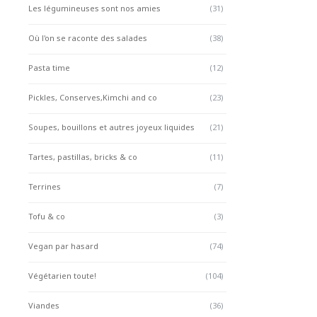
Les légumineuses sont nos amies
(31)
Où l'on se raconte des salades
(38)
Pasta time
(12)
Pickles, Conserves,Kimchi and co
(23)
Soupes, bouillons et autres joyeux liquides
(21)
Tartes, pastillas, bricks & co
(11)
Terrines
(7)
Tofu & co
(3)
Vegan par hasard
(74)
Végétarien toute!
(104)
Viandes
(36)