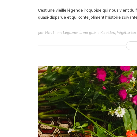
C’est une vieille légende iroquoise qui nous vient d
quasi-disparue et qui conte joliment l’histoire suivante 
par
Hind
en
Légumes à ma guise
,
Recettes
,
Végétarien 