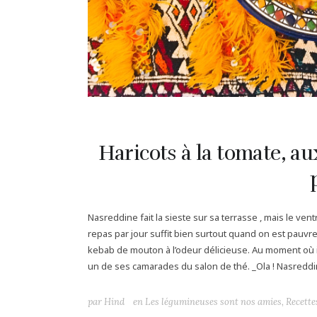
Haricots à la tomate, aux
Nasreddine fait la sieste sur sa terrasse , mais le ve
repas par jour suffit bien surtout quand on est pauvre. 
kebab de mouton à l’odeur délicieuse. Au moment où il v
un de ses camarades du salon de thé. _Ola ! Nasreddine 
par
Hind
en
Les légumineuses sont nos amies
,
Recette