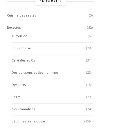
CATÉGORIES
Cuisine des restes
(5)
Recettes
(232)
Autour de
(6)
Boulangerie
(28)
Céréales et Riz
(31)
Des poissons et des hommes
(22)
Desserts
(18)
Fruits
(29)
Gourmandises
(24)
Légumes à ma guise
(156)