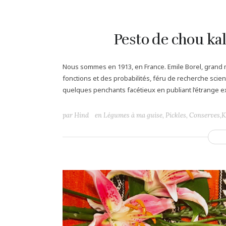
Pesto de chou kale
Nous sommes en 1913, en France. Emile Borel, grand m
fonctions et des probabilités, féru de recherche scie
quelques penchants facétieux en publiant l’étrange ex
par
Hind
en
Légumes à ma guise
,
Pickles, Conserves,