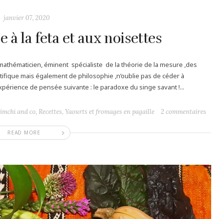
janvier 07, 2020
 à la feta et aux noisettes
athématicien, éminent spécialiste de la théorie de la mesure ,des
ntifique mais également de philosophie ,n’oublie pas de céder à
périence de pensée suivante : le paradoxe du singe savant !...
Kimchi and co
,
Recettes
,
Yaourts et fromages en pagaille
2 commentaires
READ MORE