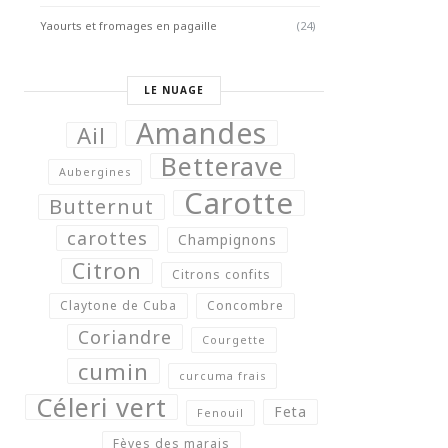
Yaourts et fromages en pagaille
(24)
LE NUAGE
Amandes
Ail
Betterave
Aubergines
Carotte
Butternut
carottes
Champignons
Citron
Citrons confits
Claytone de Cuba
Concombre
Coriandre
Courgette
cumin
curcuma frais
Céleri vert
Feta
Fenouil
Fèves des marais