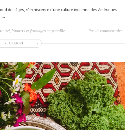
u fond des âges, réminiscence d’une culture indienne des Amériques
:...
toute!
,
Yaourts et fromages en pagaille
Pas de commentaire
READ MORE