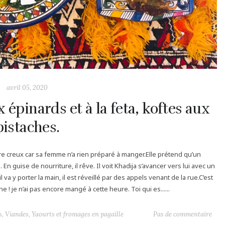
avril 05, 2020
 épinards et à la feta, koftes aux
pistaches.
ntre creux car sa femme n’a rien préparé à manger.Elle prétend qu’un
En guise de nourriture, il rêve. Il voit Khadija s’avancer vers lui avec un
a y porter la main, il est réveillé par des appels venant de la rue.C’est
! je n’ai pas encore mangé à cette heure. Toi qui es......
s
,
Viandes
,
Yaourts et fromages en pagaille
Pas de commentaire